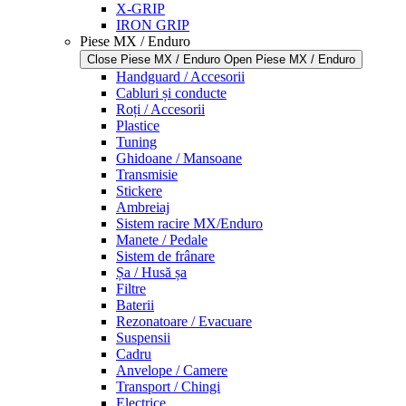
X-GRIP
IRON GRIP
Piese MX / Enduro
Close Piese MX / Enduro
Open Piese MX / Enduro
Handguard / Accesorii
Cabluri și conducte
Roți / Accesorii
Plastice
Tuning
Ghidoane / Mansoane
Transmisie
Stickere
Ambreiaj
Sistem racire MX/Enduro
Manete / Pedale
Sistem de frânare
Șa / Husă șa
Filtre
Baterii
Rezonatoare / Evacuare
Suspensii
Cadru
Anvelope / Camere
Transport / Chingi
Electrice