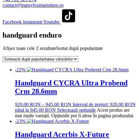
contact@transylvaniaenduro.ro
Facebook
Instagram
Youtube
handguard enduro
Afișez toate cele 2 rezultate
Sortat după popularitate
-22%
Handguard CYCRA Ultra Probend
Crm 28.6mm
920.00
RON
–
945.00
RON
Interval de prețuri: 920.00 RON
până la 945.00 RON
Selectează opțiunile
Acest produs are
mai multe variații. Opțiunile pot fi alese în pagina produsului.
-23%
Handguard Acerbis X-Future