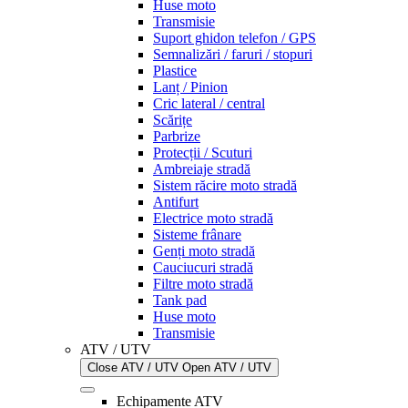
Huse moto
Transmisie
Suport ghidon telefon / GPS
Semnalizări / faruri / stopuri
Plastice
Lanț / Pinion
Cric lateral / central
Scărițe
Parbrize
Protecții / Scuturi
Ambreiaje stradă
Sistem răcire moto stradă
Antifurt
Electrice moto stradă
Sisteme frânare
Genți moto stradă
Cauciucuri stradă
Filtre moto stradă
Tank pad
Huse moto
Transmisie
ATV / UTV
Close ATV / UTV
Open ATV / UTV
Echipamente ATV