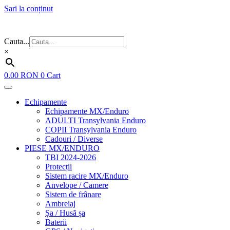
Sari la conținut
Flash Sale ⚡⚡⚡ – cele mai bune oferte de anul acesta!
Cauta...
×
0.00
RON
0
Cart
Echipamente
Echipamente MX/Enduro
ADULTI Transylvania Enduro
COPII Transylvania Enduro
Cadouri / Diverse
PIESE MX/ENDURO
TBI 2024-2026
Protecții
Sistem racire MX/Enduro
Anvelope / Camere
Sistem de frânare
Ambreiaj
Șa / Husă șa
Baterii