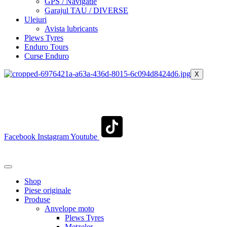
GPS / Navigatie
Garajul TAU / DIVERSE
Uleiuri
Avista lubricants
Plews Tyres
Enduro Tours
Curse Enduro
X
+40 722 329 274
contact@transylvaniaenduro.ro
Facebook
Instagram
Youtube
+40 722 329 274
contact@transylvaniaenduro.ro
Shop
Piese originale
Produse
Anvelope moto
Plews Tyres
Metzeler