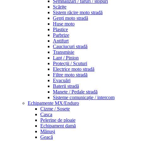
Semnalizări / faruri / stopuri
Scărițe
Sistem răcire moto stradă
Genți moto stradă
Huse moto
Plastice
Parbrize
Antifurt
Cauciucuri stradă
Transmisie
Lanț / Pinion
Protecții / Scuturi
Electrice moto stradă
Filtre moto stradă
Evacuări
Baterii stradă
Manete / Pedale stradă
Sisteme comunicație / intercom
Echipamente MX/Enduro
Cizme / Sosete
Casca
Pelerine de ploaie
Echipament damă
Mănuși
Geacă