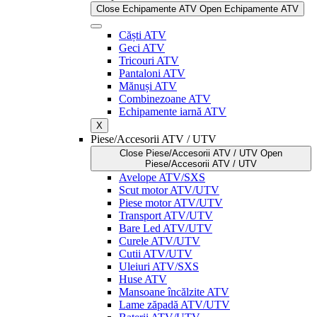
Close Echipamente ATV
Open Echipamente ATV
Căști ATV
Geci ATV
Tricouri ATV
Pantaloni ATV
Mănuși ATV
Combinezoane ATV
Echipamente iarnă ATV
X
Piese/Accesorii ATV / UTV
Close Piese/Accesorii ATV / UTV
Open
Piese/Accesorii ATV / UTV
Avelope ATV/SXS
Scut motor ATV/UTV
Piese motor ATV/UTV
Transport ATV/UTV
Bare Led ATV/UTV
Curele ATV/UTV
Cutii ATV/UTV
Uleiuri ATV/SXS
Huse ATV
Mansoane încălzite ATV
Lame zăpadă ATV/UTV