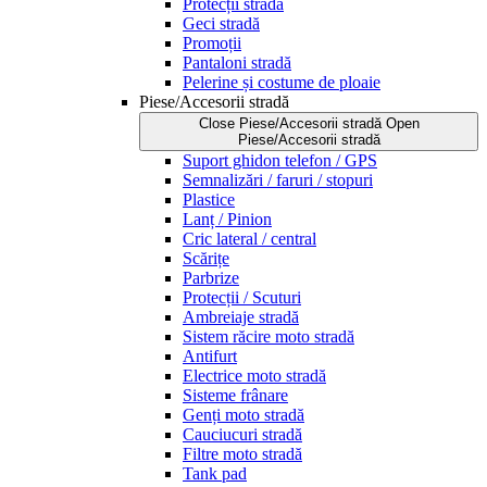
Protecții stradă
Geci stradă
Promoții
Pantaloni stradă
Pelerine și costume de ploaie
Piese/Accesorii stradă
Close Piese/Accesorii stradă
Open
Piese/Accesorii stradă
Suport ghidon telefon / GPS
Semnalizări / faruri / stopuri
Plastice
Lanț / Pinion
Cric lateral / central
Scărițe
Parbrize
Protecții / Scuturi
Ambreiaje stradă
Sistem răcire moto stradă
Antifurt
Electrice moto stradă
Sisteme frânare
Genți moto stradă
Cauciucuri stradă
Filtre moto stradă
Tank pad