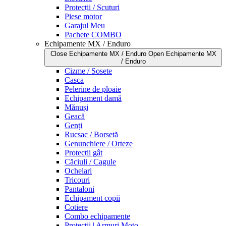
Protecții / Scuturi
Piese motor
Garajul Meu
Pachete COMBO
Echipamente MX / Enduro
Close Echipamente MX / Enduro
Open Echipamente MX
/ Enduro
Cizme / Sosete
Casca
Pelerine de ploaie
Echipament damă
Mănuși
Geacă
Genți
Rucsac / Borsetă
Genunchiere / Orteze
Protecții gât
Căciuli / Cagule
Ochelari
Tricouri
Pantaloni
Echipament copii
Cotiere
Combo echipamente
Protecții | Armuri Moto