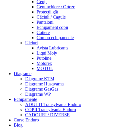
Genți
Genunchiere / Orteze
Protecții gât
Căciuli / Cagule
Pantaloni
Echipament copii
Cotiere
Combo echipamente
Uleiuri
Avista Lubricants
Liqui Moly
Putoline
Motorex
MOTUL
Diagrame
Diagrame KTM
Diagrame Husqvarna
Diagrame GasGas
Diagrame WP
Echipamente
ADULTI Transylvania Enduro
COPII Transylvania Enduro
CADOURI / DIVERSE
Curse Enduro
Blog