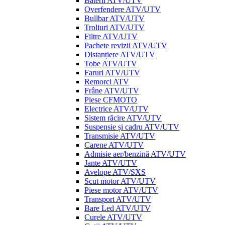
Baterii ATV/UTV
Overfendere ATV/UTV
Bullbar ATV/UTV
Troliuri ATV/UTV
Filtre ATV/UTV
Pachete revizii ATV/UTV
Distanțiere ATV/UTV
Tobe ATV/UTV
Faruri ATV/UTV
Remorci ATV
Frâne ATV/UTV
Piese CFMOTO
Electrice ATV/UTV
Sistem răcire ATV/UTV
Suspensie și cadru ATV/UTV
Transmisie ATV/UTV
Carene ATV/UTV
Admisie aer/benzină ATV/UTV
Jante ATV/UTV
Avelope ATV/SXS
Scut motor ATV/UTV
Piese motor ATV/UTV
Transport ATV/UTV
Bare Led ATV/UTV
Curele ATV/UTV