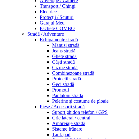
Anvelope / Camere
Transport / Chingi
Electrice
Protecții / Scuturi
Garajul Meu
Pachete COMBO
Stradă / Adventure
Echipamente stradă
Manuși stradă
Jeans stradă
Ghete stradă
Căști stradă
Cizme stradă
Combinezoane stradă
Protecții stradă
Geci stradă
Promoții
Pantaloni stradă
Pelerine și costume de ploaie
Piese / Accesorii stradă
Suport ghidon telefon / GPS
Cric lateral / central
Ambreiaje stradă
Sisteme frânare
Tank pad