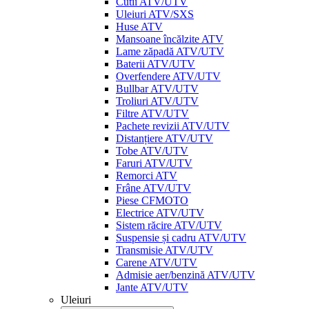
Cutii ATV/UTV
Uleiuri ATV/SXS
Huse ATV
Mansoane încălzite ATV
Lame zăpadă ATV/UTV
Baterii ATV/UTV
Overfendere ATV/UTV
Bullbar ATV/UTV
Troliuri ATV/UTV
Filtre ATV/UTV
Pachete revizii ATV/UTV
Distanțiere ATV/UTV
Tobe ATV/UTV
Faruri ATV/UTV
Remorci ATV
Frâne ATV/UTV
Piese CFMOTO
Electrice ATV/UTV
Sistem răcire ATV/UTV
Suspensie și cadru ATV/UTV
Transmisie ATV/UTV
Carene ATV/UTV
Admisie aer/benzină ATV/UTV
Jante ATV/UTV
Uleiuri