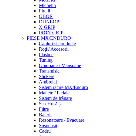
Michelin
Pirelli
OBOR
DUNLOP
X-GRIP
IRON GRIP
PIESE MX/ENDURO
Cabluri și conducte
Roți / Accesorii
Plastice
Tuning
Ghidoane / Mansoane
Transmisie
Stickere
Ambreiaj
Sistem racire MX/Enduro
Manete / Pedale
Sistem de frânare
Șa / Husă șa
Filtre
Baterii
Rezonatoare / Evacuare
Suspensii
Cadru