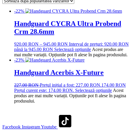
-22%
Handguard CYCRA Ultra Probend
Crm 28.6mm
920.00
RON
–
945.00
RON
Interval de prețuri: 920.00 RON
până la 945.00 RON
Selectează opțiunile
Acest produs are
mai multe variații. Opțiunile pot fi alese în pagina produsului.
-23%
Handguard Acerbis X-Future
227.00
RON
Prețul inițial a fost: 227.00 RON.
174.00
RON
Prețul curent este: 174.00 RON.
Selectează opțiunile
Acest
produs are mai multe variații. Opțiunile pot fi alese în pagina
produsului.
Facebook
Instagram
Youtube