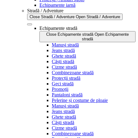
Echipamente iarnă
Stradă / Adventure
Close Stradă / Adventure
Open Stradă / Adventure
Echipamente stradă
Close Echipamente stradă
Open Echipamente
stradă
Manuși stradă
Jeans stradă
Ghete stradă
Căști stradă
Cizme stradă
Combinezoane stradă
Protecții stradă
Geci stradă
Promoții
Pantaloni stradă
Pelerine și costume de ploaie
Manuși stradă
Jeans stradă
Ghete stradă
Căști stradă
Cizme stradă
Combinezoane stradă