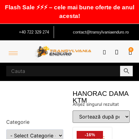
Flash Sale ⚡⚡⚡ – cele mai bune oferte de anul
acesta!
+40 722 329 274
contact@transylvaniaenduro.ro
0
HANORAC DAMA
KTM
Afișez singurul rezultat
Categorie
-16%