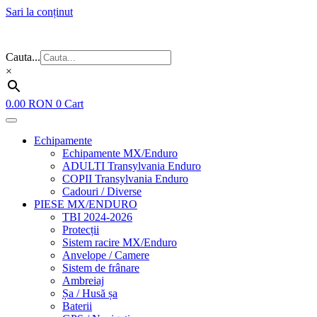
Sari la conținut
Flash Sale ⚡⚡⚡ – cele mai bune oferte de anul acesta!
Cauta...
×
0.00
RON
0
Cart
Echipamente
Echipamente MX/Enduro
ADULTI Transylvania Enduro
COPII Transylvania Enduro
Cadouri / Diverse
PIESE MX/ENDURO
TBI 2024-2026
Protecții
Sistem racire MX/Enduro
Anvelope / Camere
Sistem de frânare
Ambreiaj
Șa / Husă șa
Baterii