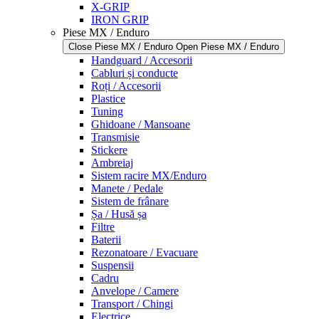
X-GRIP
IRON GRIP
Piese MX / Enduro
Close Piese MX / Enduro
Open Piese MX / Enduro
Handguard / Accesorii
Cabluri și conducte
Roți / Accesorii
Plastice
Tuning
Ghidoane / Mansoane
Transmisie
Stickere
Ambreiaj
Sistem racire MX/Enduro
Manete / Pedale
Sistem de frânare
Șa / Husă șa
Filtre
Baterii
Rezonatoare / Evacuare
Suspensii
Cadru
Anvelope / Camere
Transport / Chingi
Electrice