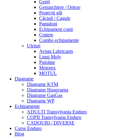
Genți
Genunchiere / Orteze
Protecții gât
Căciuli / Cagule
Pantaloni
Echipament copii
Cotiere
Combo echipamente
Uleiuri
Avista Lubricants
Liqui Moly
Putoline
Motorex
MOTUL
Diagrame
Diagrame KTM
Diagrame Husqvarna
Diagrame GasGas
Diagrame WP
Echipamente
ADULTI Transylvania Enduro
COPII Transylvania Enduro
CADOURI / DIVERSE
Curse Enduro
Blog