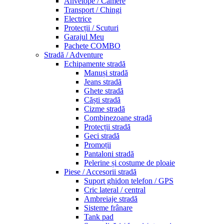
Anvelope / Camere
Transport / Chingi
Electrice
Protecții / Scuturi
Garajul Meu
Pachete COMBO
Stradă / Adventure
Echipamente stradă
Manuși stradă
Jeans stradă
Ghete stradă
Căști stradă
Cizme stradă
Combinezoane stradă
Protecții stradă
Geci stradă
Promoții
Pantaloni stradă
Pelerine și costume de ploaie
Piese / Accesorii stradă
Suport ghidon telefon / GPS
Cric lateral / central
Ambreiaje stradă
Sisteme frânare
Tank pad