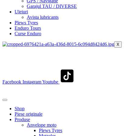
GPS / Navigatie
Garajul TAU / DIVERSE
Uleiuri
Avista lubricants
Plews Tyres
Enduro Tours
Curse Enduro
X
+40 722 329 274
contact@transylvaniaenduro.ro
Facebook
Instagram
Youtube
+40 722 329 274
contact@transylvaniaenduro.ro
Shop
Piese originale
Produse
Anvelope moto
Plews Tyres
Metzeler