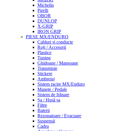
Michelin
Pirelli
OBOR
DUNLOP
X-GRIP
IRON GRIP
PIESE MX/ENDURO
Cabluri și conducte
Roți / Accesorii
Plastice
Tuning
Ghidoane / Mansoane
Transmisie
Stickere
Ambreiaj
Sistem racire MX/Enduro
Manete / Pedale
Sistem de frânare
Șa / Husă șa
Filtre
Baterii
Rezonatoare / Evacuare
Suspensii
Cadru