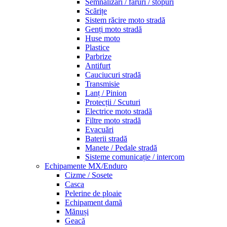
Semnalizări / faruri / stopuri
Scărițe
Sistem răcire moto stradă
Genți moto stradă
Huse moto
Plastice
Parbrize
Antifurt
Cauciucuri stradă
Transmisie
Lanț / Pinion
Protecții / Scuturi
Electrice moto stradă
Filtre moto stradă
Evacuări
Baterii stradă
Manete / Pedale stradă
Sisteme comunicație / intercom
Echipamente MX/Enduro
Cizme / Sosete
Casca
Pelerine de ploaie
Echipament damă
Mănuși
Geacă