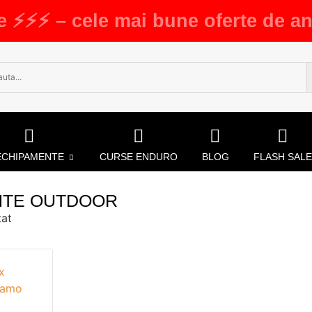
e ⚡⚡⚡ – cele mai bune oferte de an
ECHIPAMENTE
CURSE ENDURO
BLOG
FLASH SALE
NTE OUTDOOR
tat