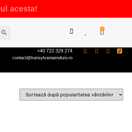
ul acesta!
0
+40 722 329 274
contact@transylvaniaenduro.ro