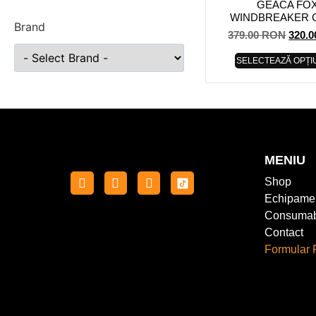
GEACA FO
WINDBREAKER 
Brand
379.00
RON
320.
SELECTEAZĂ OPȚI
MENIU
Shop
Echipame
Consumab
Contact
Formular 