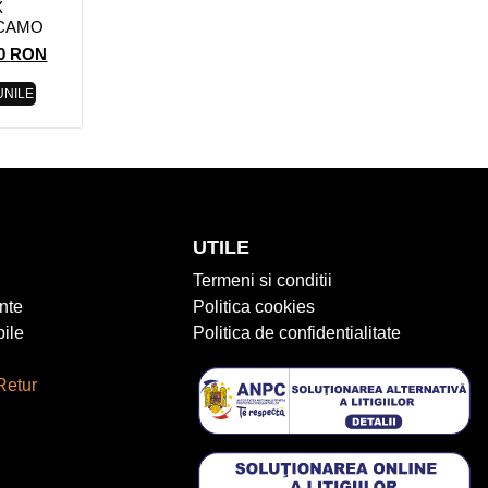
X
CAMO
00
RON
UNILE
UTILE
Termeni si conditii
nte
Politica cookies
ile
Politica de confidentialitate
Retur