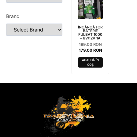
Brand
ÎNCĂRCĂTOR
BATERIE
FULBAT 1000
– 6V/12V 1A
199.00
RON
179.00
RON
ADAUGĂ ÎN
COȘ