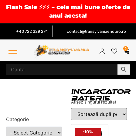
Flash Sale ⚡⚡⚡ – cele mai bune oferte de
anul acesta!
+40 722 329 274
contact@transylvaniaenduro.ro
0
INCARCATOR
BATERIE
Afișez singurul rezultat
Categorie
-10%