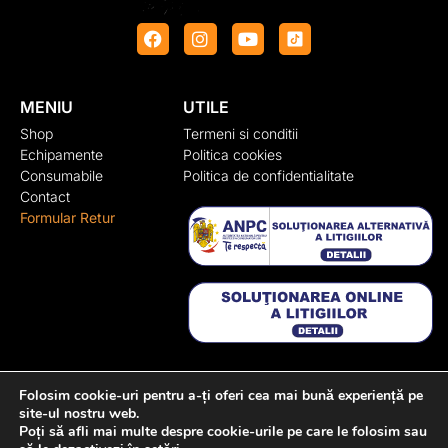
MENIU
UTILE
Shop
Termeni si conditii
Echipamente
Politica cookies
Consumabile
Politica de confidentialitate
Contact
Formular Retur
CONTACT
Folosim cookie-uri pentru a-ți oferi cea mai bună experiență pe
site-ul nostru web.
Adresa:
Str. Rasaritului, nr. 100, Cluj-Napoca, Cluj
Poți să afli mai multe despre cookie-urile pe care le folosim sau
+40 722 329 274