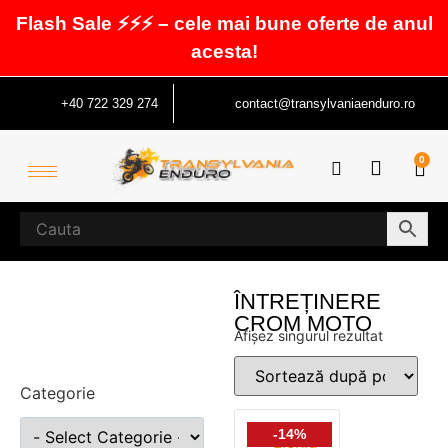
Flash Sale ⚡⚡⚡ – cele mai bune oferte de anul
acesta!
+40 722 329 274
contact@transylvaniaenduro.ro
0
ÎNTREȚINERE
CROM MOTO
Afișez singurul rezultat
Categorie
-14%