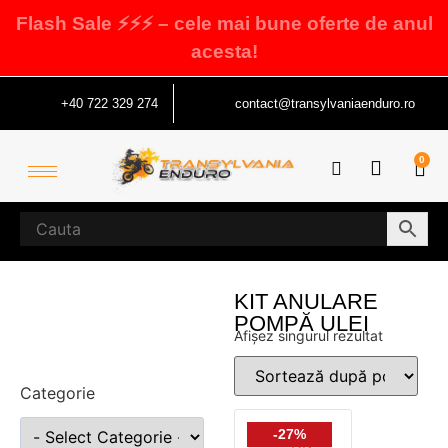
Flash Sale ⚡⚡⚡ – cele mai bune oferte de anul
acesta!
+40 722 329 274
contact@transylvaniaenduro.ro
0
KIT ANULARE
POMPĂ ULEI
Afișez singurul rezultat
Categorie
-27%