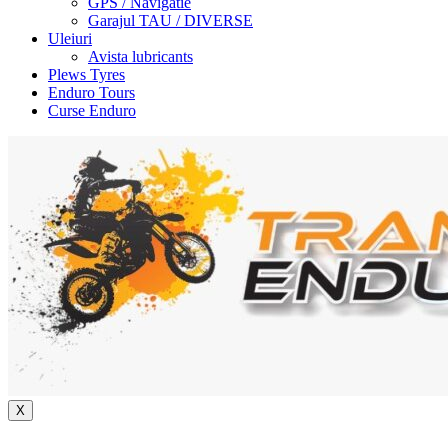
GPS / Navigatie
Garajul TAU / DIVERSE
Uleiuri
Avista lubricants
Plews Tyres
Enduro Tours
Curse Enduro
X
+40 722 329 274