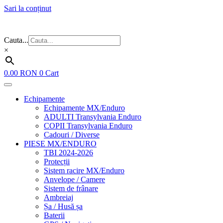
Sari la conținut
Flash Sale ⚡⚡⚡ – cele mai bune oferte de anul acesta!
Cauta...
×
0.00
RON
0
Cart
Echipamente
Echipamente MX/Enduro
ADULTI Transylvania Enduro
COPII Transylvania Enduro
Cadouri / Diverse
PIESE MX/ENDURO
TBI 2024-2026
Protecții
Sistem racire MX/Enduro
Anvelope / Camere
Sistem de frânare
Ambreiaj
Șa / Husă șa
Baterii