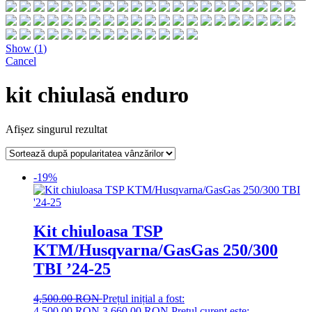
Show
(
1
)
Cancel
kit chiulasă enduro
Afișez singurul rezultat
-19%
Kit chiuloasa TSP
KTM/Husqvarna/GasGas 250/300
TBI ’24-25
4,500.00
RON
Prețul inițial a fost:
4,500.00 RON.
3,660.00
RON
Prețul curent este: