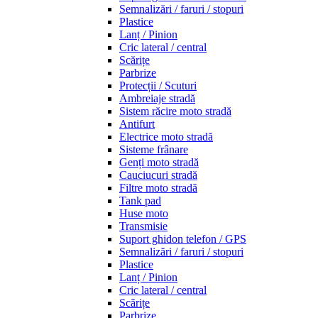
Semnalizări / faruri / stopuri
Plastice
Lanț / Pinion
Cric lateral / central
Scărițe
Parbrize
Protecții / Scuturi
Ambreiaje stradă
Sistem răcire moto stradă
Antifurt
Electrice moto stradă
Sisteme frânare
Genți moto stradă
Cauciucuri stradă
Filtre moto stradă
Tank pad
Huse moto
Transmisie
Suport ghidon telefon / GPS
Semnalizări / faruri / stopuri
Plastice
Lanț / Pinion
Cric lateral / central
Scărițe
Parbrize