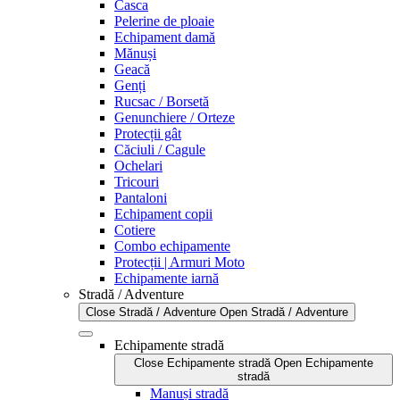
Casca
Pelerine de ploaie
Echipament damă
Mănuși
Geacă
Genți
Rucsac / Borsetă
Genunchiere / Orteze
Protecții gât
Căciuli / Cagule
Ochelari
Tricouri
Pantaloni
Echipament copii
Cotiere
Combo echipamente
Protecții | Armuri Moto
Echipamente iarnă
Stradă / Adventure
Close Stradă / Adventure
Open Stradă / Adventure
Echipamente stradă
Close Echipamente stradă
Open Echipamente
stradă
Manuși stradă