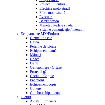
Protecții / Scuturi
Electrice moto stradă
Filtre moto stradă
Evacuări
Baterii stradă
Manete / Pedale stradă
Sisteme comunicație / intercom
Echipamente MX/Enduro
Cizme / Sosete
Casca
Pelerine de ploaie
Echipament damă
Mănuși
Geacă
Genți
Genunchiere / Orteze
Protecții gât
Căciuli / Cagule
Pantaloni
Echipament copii
Cotiere
Combo echipamente
Uleiuri
Avista Lubricants