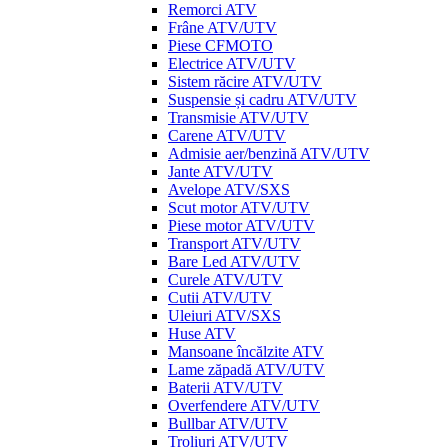
Remorci ATV
Frâne ATV/UTV
Piese CFMOTO
Electrice ATV/UTV
Sistem răcire ATV/UTV
Suspensie și cadru ATV/UTV
Transmisie ATV/UTV
Carene ATV/UTV
Admisie aer/benzină ATV/UTV
Jante ATV/UTV
Avelope ATV/SXS
Scut motor ATV/UTV
Piese motor ATV/UTV
Transport ATV/UTV
Bare Led ATV/UTV
Curele ATV/UTV
Cutii ATV/UTV
Uleiuri ATV/SXS
Huse ATV
Mansoane încălzite ATV
Lame zăpadă ATV/UTV
Baterii ATV/UTV
Overfendere ATV/UTV
Bullbar ATV/UTV
Troliuri ATV/UTV