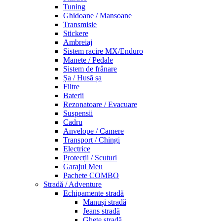
Tuning
Ghidoane / Mansoane
Transmisie
Stickere
Ambreiaj
Sistem racire MX/Enduro
Manete / Pedale
Sistem de frânare
Șa / Husă șa
Filtre
Baterii
Rezonatoare / Evacuare
Suspensii
Cadru
Anvelope / Camere
Transport / Chingi
Electrice
Protecții / Scuturi
Garajul Meu
Pachete COMBO
Stradă / Adventure
Echipamente stradă
Manuși stradă
Jeans stradă
Ghete stradă