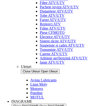
Filtre ATV/UTV
Pachete revizii ATV/UTV
Distanțiere ATV/UTV
Tobe ATV/UTV
Faruri ATV/UTV
Remorci ATV
Frâne ATV/UTV
Piese CFMOTO
Electrice ATV/UTV
Sistem răcire ATV/UTV
Suspensie și cadru ATV/UTV
Transmisie ATV/UTV
Carene ATV/UTV
Admisie aer/benzină ATV/UTV
Jante ATV/UTV
Uleiuri
Close Uleiuri
Open Uleiuri
Avista Lubricants
Liqui Moly
Motorex
Putoline
MOTUL
DIAGRAME