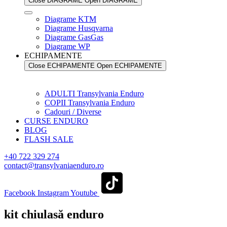
Close DIAGRAME
Open DIAGRAME
Diagrame KTM
Diagrame Husqvarna
Diagrame GasGas
Diagrame WP
ECHIPAMENTE
Close ECHIPAMENTE
Open ECHIPAMENTE
ADULTI Transylvania Enduro
COPII Transylvania Enduro
Cadouri / Diverse
CURSE ENDURO
BLOG
FLASH SALE
+40 722 329 274
contact@transylvaniaenduro.ro
Facebook
Instagram
Youtube
kit chiulasă enduro