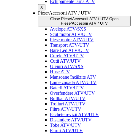
Echipamente iarnă ATV
X
Piese/Accesorii ATV / UTV
Close Piese/Accesorii ATV / UTV
Open
Piese/Accesorii ATV / UTV
Avelope ATV/SXS
Scut motor ATV/UTV
Piese motor ATV/UTV
Transport ATV/UTV
Bare Led ATV/UTV
Curele ATV/UTV
Cutii ATV/UTV
Uleiuri ATV/SXS
Huse ATV
Mansoane încălzite ATV
Lame zăpadă ATV/UTV
Baterii ATV/UTV
Overfendere ATV/UTV
Bullbar ATV/UTV
Troliuri ATV/UTV
Filtre ATV/UTV
Pachete revizii ATV/UTV
Distanțiere ATV/UTV
Tobe ATV/UTV
Faruri ATV/UTV