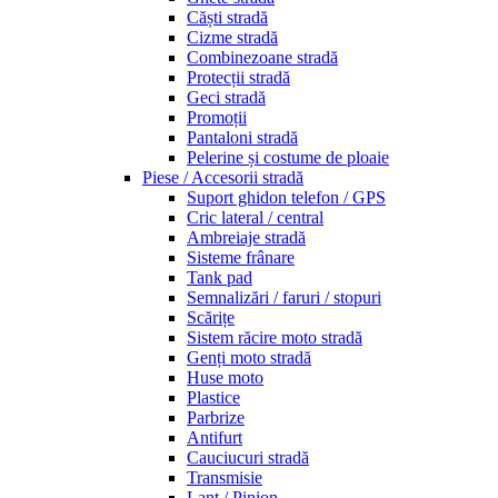
Căști stradă
Cizme stradă
Combinezoane stradă
Protecții stradă
Geci stradă
Promoții
Pantaloni stradă
Pelerine și costume de ploaie
Piese / Accesorii stradă
Suport ghidon telefon / GPS
Cric lateral / central
Ambreiaje stradă
Sisteme frânare
Tank pad
Semnalizări / faruri / stopuri
Scărițe
Sistem răcire moto stradă
Genți moto stradă
Huse moto
Plastice
Parbrize
Antifurt
Cauciucuri stradă
Transmisie
Lanț / Pinion