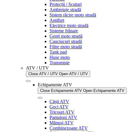
Protecții / Scuturi
Ambreiaje stradă
Sistem răcire moto stradă
Antifurt
Electrice moto stradă
Sisteme frânare
Genți moto stradă
Cauciucuri stradă
Filtre moto stradă
Tank pad
Huse moto
Transmisie
ATV / UTV
Close ATV / UTV
Open ATV / UTV
Echipamente ATV
Close Echipamente ATV
Open Echipamente ATV
Căști ATV
Geci ATV
Tricouri ATV
Pantaloni ATV
Mănuși ATV
Combinezoane ATV