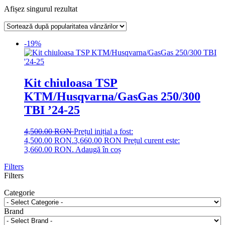
Afișez singurul rezultat
-19%
Kit chiuloasa TSP
KTM/Husqvarna/GasGas 250/300
TBI ’24-25
4,500.00
RON
Prețul inițial a fost:
4,500.00 RON.
3,660.00
RON
Prețul curent este:
3,660.00 RON.
Adaugă în coș
Filters
Filters
Categorie
Brand