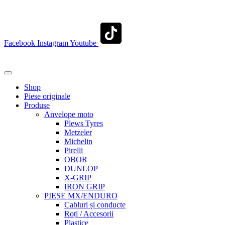
contact@transylvaniaenduro.ro
Facebook
Instagram
Youtube
+40 722 329 274
contact@transylvaniaenduro.ro
Shop
Piese originale
Produse
Anvelope moto
Plews Tyres
Metzeler
Michelin
Pirelli
OBOR
DUNLOP
X-GRIP
IRON GRIP
PIESE MX/ENDURO
Cabluri și conducte
Roți / Accesorii
Plastice