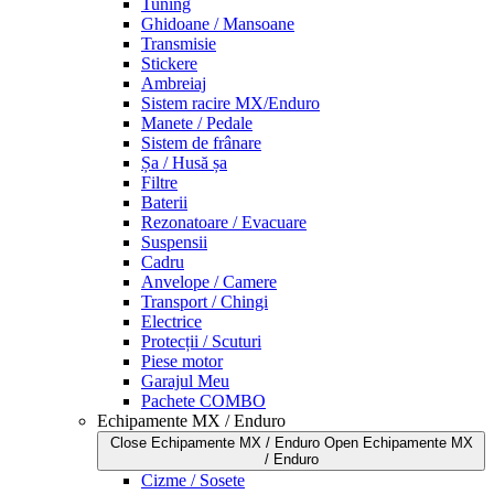
Tuning
Ghidoane / Mansoane
Transmisie
Stickere
Ambreiaj
Sistem racire MX/Enduro
Manete / Pedale
Sistem de frânare
Șa / Husă șa
Filtre
Baterii
Rezonatoare / Evacuare
Suspensii
Cadru
Anvelope / Camere
Transport / Chingi
Electrice
Protecții / Scuturi
Piese motor
Garajul Meu
Pachete COMBO
Echipamente MX / Enduro
Close Echipamente MX / Enduro
Open Echipamente MX
/ Enduro
Cizme / Sosete