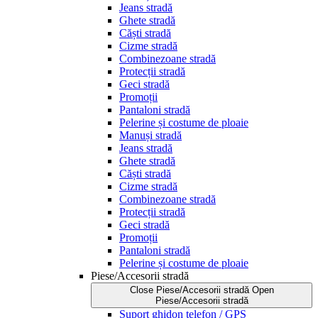
Jeans stradă
Ghete stradă
Căști stradă
Cizme stradă
Combinezoane stradă
Protecții stradă
Geci stradă
Promoții
Pantaloni stradă
Pelerine și costume de ploaie
Manuși stradă
Jeans stradă
Ghete stradă
Căști stradă
Cizme stradă
Combinezoane stradă
Protecții stradă
Geci stradă
Promoții
Pantaloni stradă
Pelerine și costume de ploaie
Piese/Accesorii stradă
Close Piese/Accesorii stradă
Open
Piese/Accesorii stradă
Suport ghidon telefon / GPS