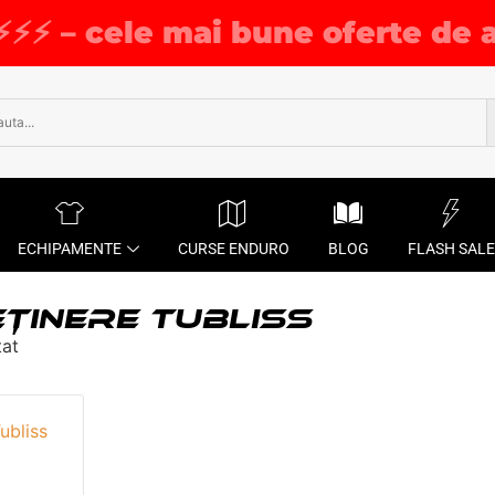
⚡⚡⚡ – cele mai bune oferte de 
ECHIPAMENTE
CURSE ENDURO
BLOG
FLASH SALE
EȚINERE TUBLISS
tat