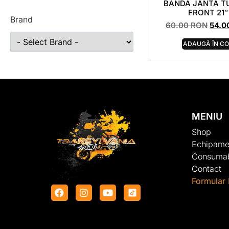
BANDA JANTA T
FRONT 21″
Brand
60.00
RON
54.
ADAUGĂ ÎN C
MENIU
Shop
Echipame
Consumab
Contact
Formular 