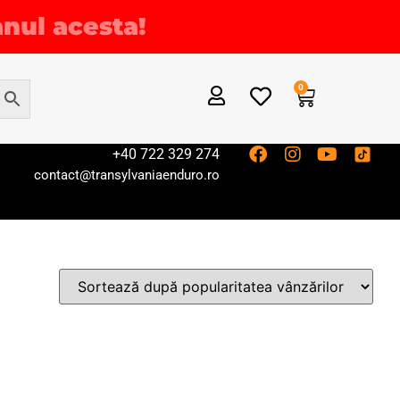
anul acesta!
0
+40 722 329 274
contact@transylvaniaenduro.ro