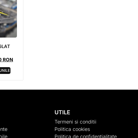
GLAT
0
RON
UNILE
UTILE
Termeni si conditii
nte
Politica cookies
ile
Politica de confidentialitate