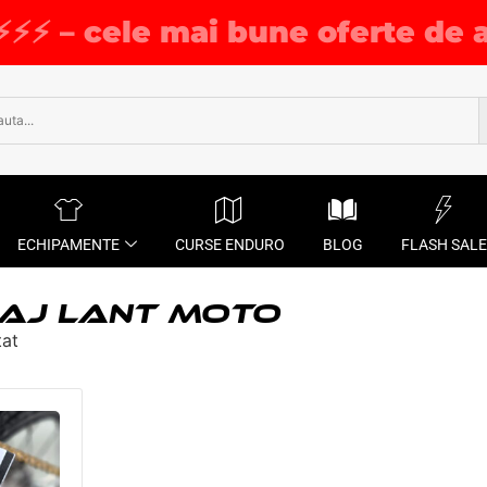
⚡⚡⚡ – cele mai bune oferte de 
ECHIPAMENTE
CURSE ENDURO
BLOG
FLASH SALE
LAJ LANT MOTO
tat