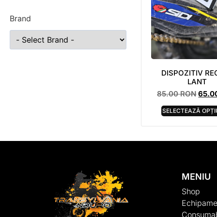
Brand
DISPOZITIV RE
LANT
85.00
RON
65.0
SELECTEAZĂ OPȚI
MENIU
Shop
Echipame
Consumab