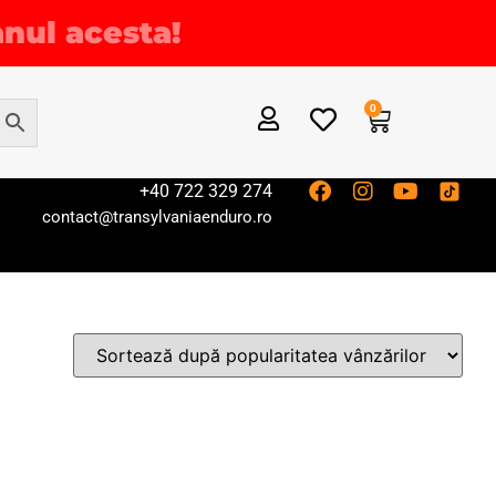
anul acesta!
0
+40 722 329 274
contact@transylvaniaenduro.ro