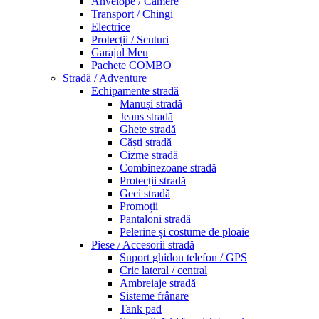
Anvelope / Camere
Transport / Chingi
Electrice
Protecții / Scuturi
Garajul Meu
Pachete COMBO
Stradă / Adventure
Echipamente stradă
Manuși stradă
Jeans stradă
Ghete stradă
Căști stradă
Cizme stradă
Combinezoane stradă
Protecții stradă
Geci stradă
Promoții
Pantaloni stradă
Pelerine și costume de ploaie
Piese / Accesorii stradă
Suport ghidon telefon / GPS
Cric lateral / central
Ambreiaje stradă
Sisteme frânare
Tank pad