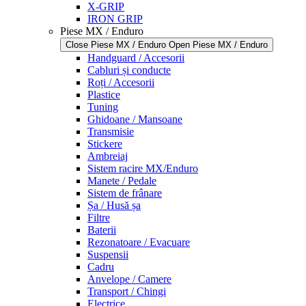
X-GRIP
IRON GRIP
Piese MX / Enduro
Close Piese MX / Enduro
Open Piese MX / Enduro
Handguard / Accesorii
Cabluri și conducte
Roți / Accesorii
Plastice
Tuning
Ghidoane / Mansoane
Transmisie
Stickere
Ambreiaj
Sistem racire MX/Enduro
Manete / Pedale
Sistem de frânare
Șa / Husă șa
Filtre
Baterii
Rezonatoare / Evacuare
Suspensii
Cadru
Anvelope / Camere
Transport / Chingi
Electrice