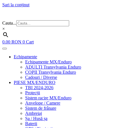
Sari la conținut
Flash Sale ⚡⚡⚡ – cele mai bune oferte de anul acesta!
Cauta...
×
0.00
RON
0
Cart
Echipamente
Echipamente MX/Enduro
ADULTI Transylvania Enduro
COPII Transylvania Enduro
Cadouri / Diverse
PIESE MX/ENDURO
TBI 2024-2026
Protecții
Sistem racire MX/Enduro
Anvelope / Camere
Sistem de frânare
Ambreiaj
Șa / Husă șa
Baterii