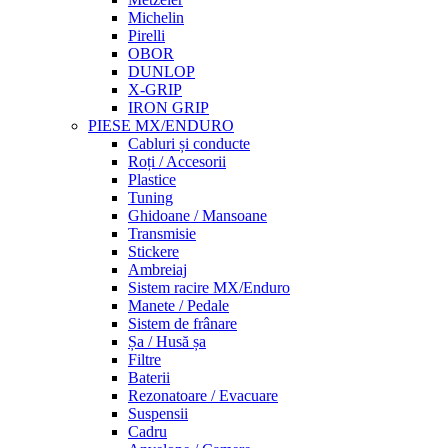
Michelin
Pirelli
OBOR
DUNLOP
X-GRIP
IRON GRIP
PIESE MX/ENDURO
Cabluri și conducte
Roți / Accesorii
Plastice
Tuning
Ghidoane / Mansoane
Transmisie
Stickere
Ambreiaj
Sistem racire MX/Enduro
Manete / Pedale
Sistem de frânare
Șa / Husă șa
Filtre
Baterii
Rezonatoare / Evacuare
Suspensii
Cadru