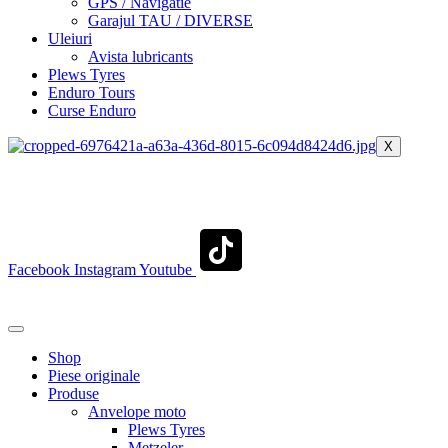
GPS / Navigatie
Garajul TAU / DIVERSE
Uleiuri
Avista lubricants
Plews Tyres
Enduro Tours
Curse Enduro
X
+40 722 329 274
contact@transylvaniaenduro.ro
Facebook
Instagram
Youtube
+40 722 329 274
contact@transylvaniaenduro.ro
Shop
Piese originale
Produse
Anvelope moto
Plews Tyres
Metzeler