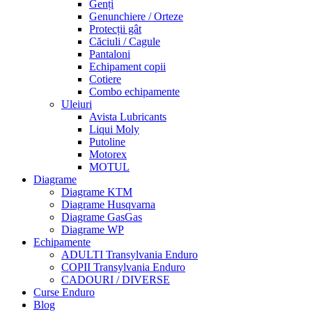
Genți
Genunchiere / Orteze
Protecții gât
Căciuli / Cagule
Pantaloni
Echipament copii
Cotiere
Combo echipamente
Uleiuri
Avista Lubricants
Liqui Moly
Putoline
Motorex
MOTUL
Diagrame
Diagrame KTM
Diagrame Husqvarna
Diagrame GasGas
Diagrame WP
Echipamente
ADULTI Transylvania Enduro
COPII Transylvania Enduro
CADOURI / DIVERSE
Curse Enduro
Blog