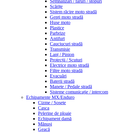
Semnalizări / faruri / stopuri
Scărițe
Sistem răcire moto stradă
Genți moto stradă
Huse moto
Plastice
Parbrize
Antifurt
Cauciucuri stradă
Transmisie
Lanț / Pinion
Protecții / Scuturi
Electrice moto stradă
Filtre moto stradă
Evacuări
Baterii stradă
Manete / Pedale stradă
Sisteme comunicație / intercom
Echipamente MX/Enduro
Cizme / Sosete
Casca
Pelerine de ploaie
Echipament damă
Mănuși
Geacă