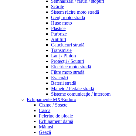
Semnalizări / faruri / stopuri
Scărițe
Sistem răcire moto stradă
Genți moto stradă
Huse moto
Plastice
Parbrize
Antifurt
Cauciucuri stradă
Transmisie
Lanț / Pinion
Protecții / Scuturi
Electrice moto stradă
Filtre moto stradă
Evacuări
Baterii stradă
Manete / Pedale stradă
Sisteme comunicație / intercom
Echipamente MX/Enduro
Cizme / Sosete
Casca
Pelerine de ploaie
Echipament damă
Mănuși
Geacă