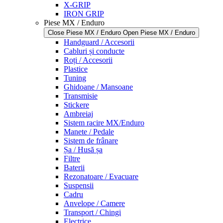
X-GRIP
IRON GRIP
Piese MX / Enduro
Close Piese MX / Enduro
Open Piese MX / Enduro
Handguard / Accesorii
Cabluri și conducte
Roți / Accesorii
Plastice
Tuning
Ghidoane / Mansoane
Transmisie
Stickere
Ambreiaj
Sistem racire MX/Enduro
Manete / Pedale
Sistem de frânare
Șa / Husă șa
Filtre
Baterii
Rezonatoare / Evacuare
Suspensii
Cadru
Anvelope / Camere
Transport / Chingi
Electrice