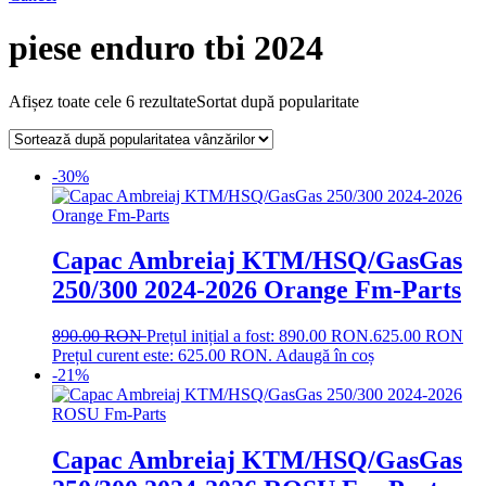
piese enduro tbi 2024
Afișez toate cele 6 rezultate
Sortat după popularitate
-30%
Capac Ambreiaj KTM/HSQ/GasGas
250/300 2024-2026 Orange Fm-Parts
890.00
RON
Prețul inițial a fost: 890.00 RON.
625.00
RON
Prețul curent este: 625.00 RON.
Adaugă în coș
-21%
Capac Ambreiaj KTM/HSQ/GasGas