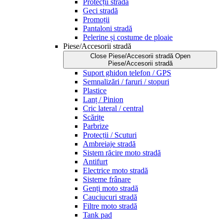
Protecții stradă
Geci stradă
Promoții
Pantaloni stradă
Pelerine și costume de ploaie
Piese/Accesorii stradă
Close Piese/Accesorii stradă
Open
Piese/Accesorii stradă
Suport ghidon telefon / GPS
Semnalizări / faruri / stopuri
Plastice
Lanț / Pinion
Cric lateral / central
Scărițe
Parbrize
Protecții / Scuturi
Ambreiaje stradă
Sistem răcire moto stradă
Antifurt
Electrice moto stradă
Sisteme frânare
Genți moto stradă
Cauciucuri stradă
Filtre moto stradă
Tank pad