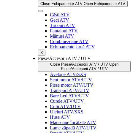
Close Echipamente ATV
Open Echipamente ATV
Căști ATV
Geci ATV
Tricouri ATV
Pantaloni ATV
Mănuși ATV
Combinezoane ATV
Echipamente iarnă ATV
X
Piese/Accesorii ATV / UTV
Close Piese/Accesorii ATV / UTV
Open
Piese/Accesorii ATV / UTV
Avelope ATV/SXS
Scut motor ATV/UTV
Piese motor ATV/UTV
Transport ATV/UTV
Bare Led ATV/UTV
Curele ATV/UTV
Cutii ATV/UTV
Uleiuri ATV/SXS
Huse ATV
Mansoane încălzite ATV
Lame zăpadă ATV/UTV