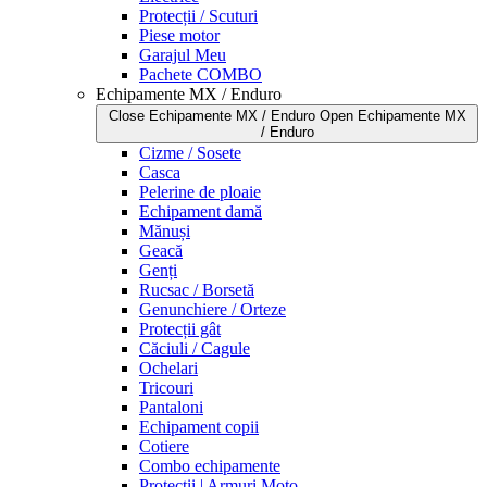
Protecții / Scuturi
Piese motor
Garajul Meu
Pachete COMBO
Echipamente MX / Enduro
Close Echipamente MX / Enduro
Open Echipamente MX
/ Enduro
Cizme / Sosete
Casca
Pelerine de ploaie
Echipament damă
Mănuși
Geacă
Genți
Rucsac / Borsetă
Genunchiere / Orteze
Protecții gât
Căciuli / Cagule
Ochelari
Tricouri
Pantaloni
Echipament copii
Cotiere
Combo echipamente
Protecții | Armuri Moto