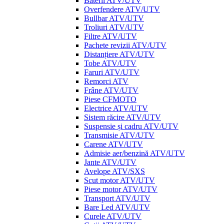
Baterii ATV/UTV
Overfendere ATV/UTV
Bullbar ATV/UTV
Troliuri ATV/UTV
Filtre ATV/UTV
Pachete revizii ATV/UTV
Distanțiere ATV/UTV
Tobe ATV/UTV
Faruri ATV/UTV
Remorci ATV
Frâne ATV/UTV
Piese CFMOTO
Electrice ATV/UTV
Sistem răcire ATV/UTV
Suspensie și cadru ATV/UTV
Transmisie ATV/UTV
Carene ATV/UTV
Admisie aer/benzină ATV/UTV
Jante ATV/UTV
Avelope ATV/SXS
Scut motor ATV/UTV
Piese motor ATV/UTV
Transport ATV/UTV
Bare Led ATV/UTV
Curele ATV/UTV