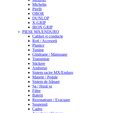
Michelin
Pirelli
OBOR
DUNLOP
X-GRIP
IRON GRIP
PIESE MX/ENDURO
Cabluri și conducte
Roți / Accesorii
Plastice
Tuning
Ghidoane / Mansoane
Transmisie
Stickere
Ambreiaj
Sistem racire MX/Enduro
Manete / Pedale
Sistem de frânare
Șa / Husă șa
Filtre
Baterii
Rezonatoare / Evacuare
Suspensii
Cadru