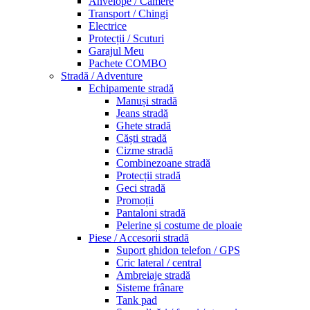
Anvelope / Camere
Transport / Chingi
Electrice
Protecții / Scuturi
Garajul Meu
Pachete COMBO
Stradă / Adventure
Echipamente stradă
Manuși stradă
Jeans stradă
Ghete stradă
Căști stradă
Cizme stradă
Combinezoane stradă
Protecții stradă
Geci stradă
Promoții
Pantaloni stradă
Pelerine și costume de ploaie
Piese / Accesorii stradă
Suport ghidon telefon / GPS
Cric lateral / central
Ambreiaje stradă
Sisteme frânare
Tank pad