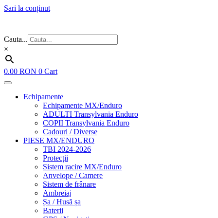
Sari la conținut
Flash Sale ⚡⚡⚡ – cele mai bune oferte de anul acesta!
Cauta...
×
0.00
RON
0
Cart
Echipamente
Echipamente MX/Enduro
ADULTI Transylvania Enduro
COPII Transylvania Enduro
Cadouri / Diverse
PIESE MX/ENDURO
TBI 2024-2026
Protecții
Sistem racire MX/Enduro
Anvelope / Camere
Sistem de frânare
Ambreiaj
Șa / Husă șa
Baterii