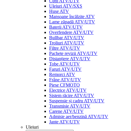
Cutii ATV/UTV
Uleiuri ATV/SXS
Huse ATV
Mansoane încălzite ATV
Lame zăpadă ATV/UTV
Baterii ATV/UTV
Overfendere ATV/UTV
Bullbar ATV/UTV
Troliuri ATV/UTV
Filtre ATV/UTV
Pachete revizii ATV/UTV
Distanțiere ATV/UTV
Tobe ATV/UTV
Faruri ATV/UTV
Remorci ATV
Frâne ATV/UTV
Piese CFMOTO
Electrice ATV/UTV
Sistem răcire ATV/UTV
Suspensie și cadru ATV/UTV
Transmisie ATV/UTV
Carene ATV/UTV
Admisie aer/benzină ATV/UTV
Jante ATV/UTV
Uleiuri