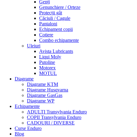
Genți
Genunchiere / Orteze
Protecții gât
Căciuli / Cagule
Pantaloni
Echipament copii
Cotiere
Combo echipamente
Uleiuri
Avista Lubricants
Liqui Moly
Putoline
Motorex
MOTUL
Diagrame
Diagrame KTM
Diagrame Husqvarna
Diagrame GasGas
Diagrame WP
Echipamente
ADULTI Transylvania Enduro
COPII Transylvania Enduro
CADOURI / DIVERSE
Curse Enduro
Blog