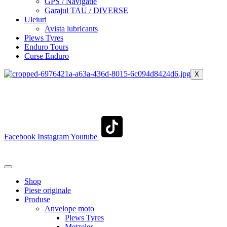
GPS / Navigatie
Garajul TAU / DIVERSE
Uleiuri
Avista lubricants
Plews Tyres
Enduro Tours
Curse Enduro
X
+40 722 329 274
contact@transylvaniaenduro.ro
Facebook
Instagram
Youtube
+40 722 329 274
contact@transylvaniaenduro.ro
Shop
Piese originale
Produse
Anvelope moto
Plews Tyres
Metzeler