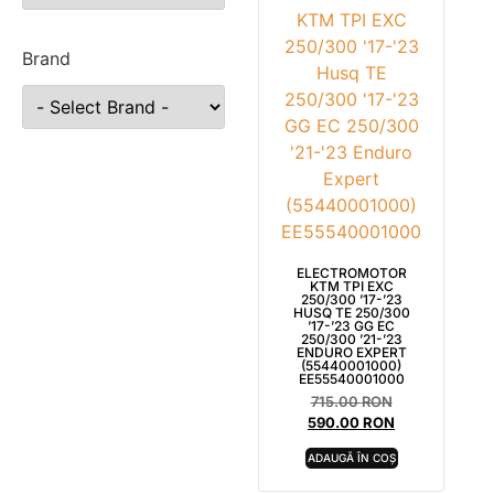
Brand
ELECTROMOTOR
KTM TPI EXC
250/300 ’17-’23
HUSQ TE 250/300
’17-’23 GG EC
250/300 ’21-’23
ENDURO EXPERT
(55440001000)
EE55540001000
715.00
RON
590.00
RON
ADAUGĂ ÎN COȘ