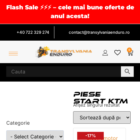
Flash Sale ⚡⚡⚡ – cele mai bune oferte de
anul acesta!
+40 722 329 274
contact@transylvaniaenduro.ro
0
PIESE
START KTM
Afișez singurul rezultat
Categorie
-17%