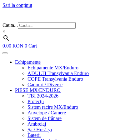
Sari la conținut
Flash Sale ⚡⚡⚡ – cele mai bune oferte de anul acesta!
Cauta...
×
0.00
RON
0
Cart
Echipamente
Echipamente MX/Enduro
ADULTI Transylvania Enduro
COPII Transylvania Enduro
Cadouri / Diverse
PIESE MX/ENDURO
TBI 2024-2026
Protecții
Sistem racire MX/Enduro
Anvelope / Camere
Sistem de frânare
Ambreiaj
Șa / Husă șa
Baterii