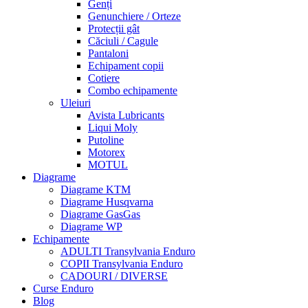
Genți
Genunchiere / Orteze
Protecții gât
Căciuli / Cagule
Pantaloni
Echipament copii
Cotiere
Combo echipamente
Uleiuri
Avista Lubricants
Liqui Moly
Putoline
Motorex
MOTUL
Diagrame
Diagrame KTM
Diagrame Husqvarna
Diagrame GasGas
Diagrame WP
Echipamente
ADULTI Transylvania Enduro
COPII Transylvania Enduro
CADOURI / DIVERSE
Curse Enduro
Blog