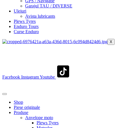
GPS / Navigatie
Garajul TAU / DIVERSE
Uleiuri
Avista lubricants
Plews Tyres
Enduro Tours
Curse Enduro
X
+40 722 329 274
contact@transylvaniaenduro.ro
Facebook
Instagram
Youtube
+40 722 329 274
contact@transylvaniaenduro.ro
Shop
Piese originale
Produse
Anvelope moto
Plews Tyres
Metzeler