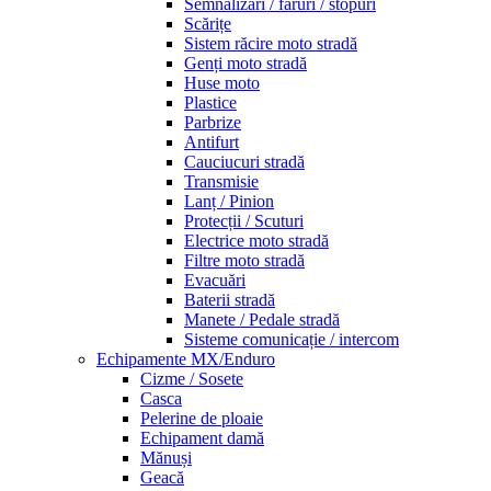
Semnalizări / faruri / stopuri
Scărițe
Sistem răcire moto stradă
Genți moto stradă
Huse moto
Plastice
Parbrize
Antifurt
Cauciucuri stradă
Transmisie
Lanț / Pinion
Protecții / Scuturi
Electrice moto stradă
Filtre moto stradă
Evacuări
Baterii stradă
Manete / Pedale stradă
Sisteme comunicație / intercom
Echipamente MX/Enduro
Cizme / Sosete
Casca
Pelerine de ploaie
Echipament damă
Mănuși
Geacă