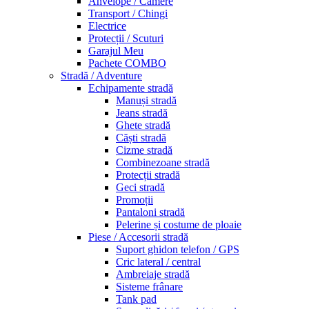
Anvelope / Camere
Transport / Chingi
Electrice
Protecții / Scuturi
Garajul Meu
Pachete COMBO
Stradă / Adventure
Echipamente stradă
Manuși stradă
Jeans stradă
Ghete stradă
Căști stradă
Cizme stradă
Combinezoane stradă
Protecții stradă
Geci stradă
Promoții
Pantaloni stradă
Pelerine și costume de ploaie
Piese / Accesorii stradă
Suport ghidon telefon / GPS
Cric lateral / central
Ambreiaje stradă
Sisteme frânare
Tank pad