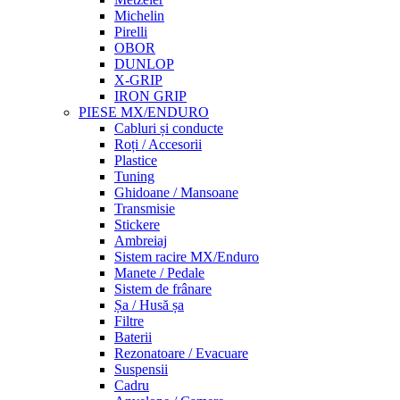
Michelin
Pirelli
OBOR
DUNLOP
X-GRIP
IRON GRIP
PIESE MX/ENDURO
Cabluri și conducte
Roți / Accesorii
Plastice
Tuning
Ghidoane / Mansoane
Transmisie
Stickere
Ambreiaj
Sistem racire MX/Enduro
Manete / Pedale
Sistem de frânare
Șa / Husă șa
Filtre
Baterii
Rezonatoare / Evacuare
Suspensii
Cadru