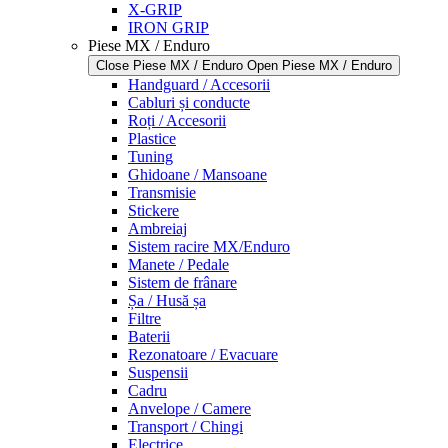
X-GRIP
IRON GRIP
Piese MX / Enduro
Close Piese MX / Enduro
Open Piese MX / Enduro
Handguard / Accesorii
Cabluri și conducte
Roți / Accesorii
Plastice
Tuning
Ghidoane / Mansoane
Transmisie
Stickere
Ambreiaj
Sistem racire MX/Enduro
Manete / Pedale
Sistem de frânare
Șa / Husă șa
Filtre
Baterii
Rezonatoare / Evacuare
Suspensii
Cadru
Anvelope / Camere
Transport / Chingi
Electrice