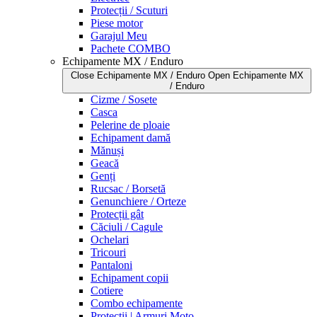
Protecții / Scuturi
Piese motor
Garajul Meu
Pachete COMBO
Echipamente MX / Enduro
Close Echipamente MX / Enduro
Open Echipamente MX
/ Enduro
Cizme / Sosete
Casca
Pelerine de ploaie
Echipament damă
Mănuși
Geacă
Genți
Rucsac / Borsetă
Genunchiere / Orteze
Protecții gât
Căciuli / Cagule
Ochelari
Tricouri
Pantaloni
Echipament copii
Cotiere
Combo echipamente
Protecții | Armuri Moto