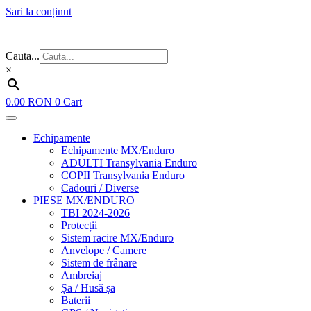
Sari la conținut
Flash Sale ⚡⚡⚡ – cele mai bune oferte de anul acesta!
Cauta...
×
0.00
RON
0
Cart
Echipamente
Echipamente MX/Enduro
ADULTI Transylvania Enduro
COPII Transylvania Enduro
Cadouri / Diverse
PIESE MX/ENDURO
TBI 2024-2026
Protecții
Sistem racire MX/Enduro
Anvelope / Camere
Sistem de frânare
Ambreiaj
Șa / Husă șa
Baterii