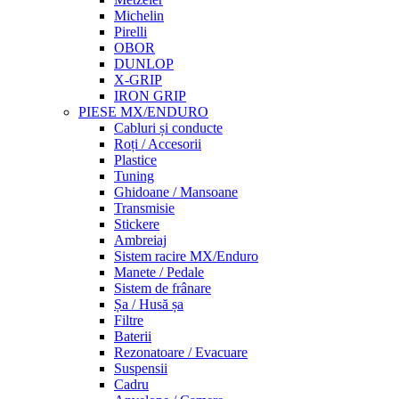
Michelin
Pirelli
OBOR
DUNLOP
X-GRIP
IRON GRIP
PIESE MX/ENDURO
Cabluri și conducte
Roți / Accesorii
Plastice
Tuning
Ghidoane / Mansoane
Transmisie
Stickere
Ambreiaj
Sistem racire MX/Enduro
Manete / Pedale
Sistem de frânare
Șa / Husă șa
Filtre
Baterii
Rezonatoare / Evacuare
Suspensii
Cadru