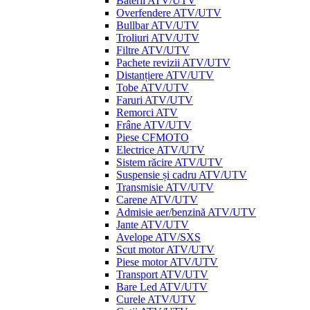
Baterii ATV/UTV
Overfendere ATV/UTV
Bullbar ATV/UTV
Troliuri ATV/UTV
Filtre ATV/UTV
Pachete revizii ATV/UTV
Distanțiere ATV/UTV
Tobe ATV/UTV
Faruri ATV/UTV
Remorci ATV
Frâne ATV/UTV
Piese CFMOTO
Electrice ATV/UTV
Sistem răcire ATV/UTV
Suspensie și cadru ATV/UTV
Transmisie ATV/UTV
Carene ATV/UTV
Admisie aer/benzină ATV/UTV
Jante ATV/UTV
Avelope ATV/SXS
Scut motor ATV/UTV
Piese motor ATV/UTV
Transport ATV/UTV
Bare Led ATV/UTV
Curele ATV/UTV