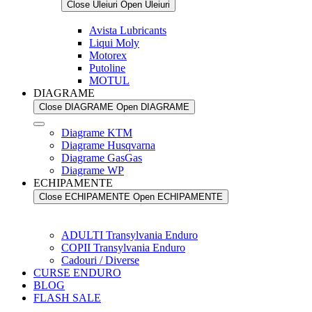
Close Uleiuri
Open Uleiuri
Avista Lubricants
Liqui Moly
Motorex
Putoline
MOTUL
DIAGRAME
Close DIAGRAME
Open DIAGRAME
Diagrame KTM
Diagrame Husqvarna
Diagrame GasGas
Diagrame WP
ECHIPAMENTE
Close ECHIPAMENTE
Open ECHIPAMENTE
ADULTI Transylvania Enduro
COPII Transylvania Enduro
Cadouri / Diverse
CURSE ENDURO
BLOG
FLASH SALE