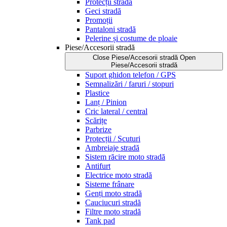
Protecții stradă
Geci stradă
Promoții
Pantaloni stradă
Pelerine și costume de ploaie
Piese/Accesorii stradă
Close Piese/Accesorii stradă
Open
Piese/Accesorii stradă
Suport ghidon telefon / GPS
Semnalizări / faruri / stopuri
Plastice
Lanț / Pinion
Cric lateral / central
Scărițe
Parbrize
Protecții / Scuturi
Ambreiaje stradă
Sistem răcire moto stradă
Antifurt
Electrice moto stradă
Sisteme frânare
Genți moto stradă
Cauciucuri stradă
Filtre moto stradă
Tank pad