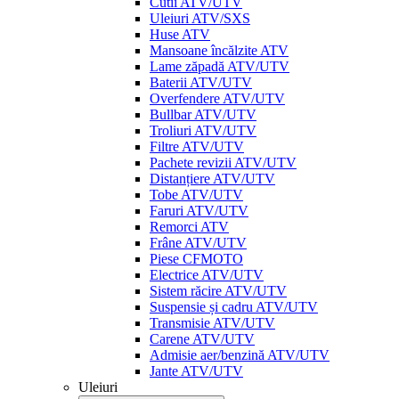
Cutii ATV/UTV
Uleiuri ATV/SXS
Huse ATV
Mansoane încălzite ATV
Lame zăpadă ATV/UTV
Baterii ATV/UTV
Overfendere ATV/UTV
Bullbar ATV/UTV
Troliuri ATV/UTV
Filtre ATV/UTV
Pachete revizii ATV/UTV
Distanțiere ATV/UTV
Tobe ATV/UTV
Faruri ATV/UTV
Remorci ATV
Frâne ATV/UTV
Piese CFMOTO
Electrice ATV/UTV
Sistem răcire ATV/UTV
Suspensie și cadru ATV/UTV
Transmisie ATV/UTV
Carene ATV/UTV
Admisie aer/benzină ATV/UTV
Jante ATV/UTV
Uleiuri