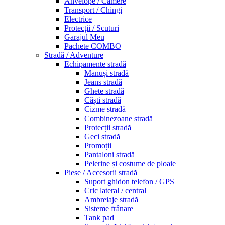
Anvelope / Camere
Transport / Chingi
Electrice
Protecții / Scuturi
Garajul Meu
Pachete COMBO
Stradă / Adventure
Echipamente stradă
Manuși stradă
Jeans stradă
Ghete stradă
Căști stradă
Cizme stradă
Combinezoane stradă
Protecții stradă
Geci stradă
Promoții
Pantaloni stradă
Pelerine și costume de ploaie
Piese / Accesorii stradă
Suport ghidon telefon / GPS
Cric lateral / central
Ambreiaje stradă
Sisteme frânare
Tank pad