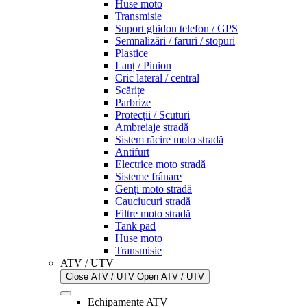
Huse moto
Transmisie
Suport ghidon telefon / GPS
Semnalizări / faruri / stopuri
Plastice
Lanț / Pinion
Cric lateral / central
Scărițe
Parbrize
Protecții / Scuturi
Ambreiaje stradă
Sistem răcire moto stradă
Antifurt
Electrice moto stradă
Sisteme frânare
Genți moto stradă
Cauciucuri stradă
Filtre moto stradă
Tank pad
Huse moto
Transmisie
ATV / UTV
Close ATV / UTV
Open ATV / UTV
Echipamente ATV