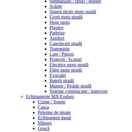
Semnalizări / faruri / stopuri
Scărițe
Sistem răcire moto stradă
Genți moto stradă
Huse moto
Plastice
Parbrize
Antifurt
Cauciucuri stradă
Transmisie
Lanț / Pinion
Protecții / Scuturi
Electrice moto stradă
Filtre moto stradă
Evacuări
Baterii stradă
Manete / Pedale stradă
Sisteme comunicație / intercom
Echipamente MX/Enduro
Cizme / Sosete
Casca
Pelerine de ploaie
Echipament damă
Mănuși
Geacă