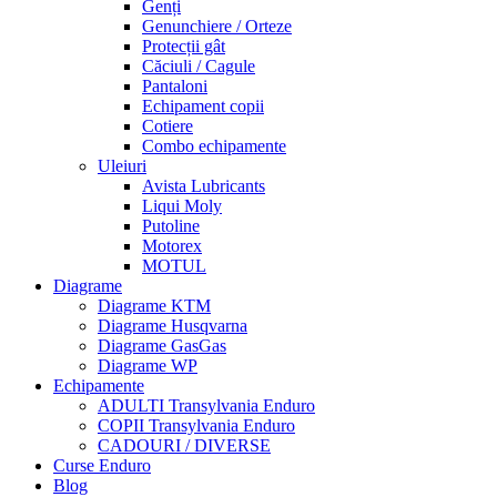
Genți
Genunchiere / Orteze
Protecții gât
Căciuli / Cagule
Pantaloni
Echipament copii
Cotiere
Combo echipamente
Uleiuri
Avista Lubricants
Liqui Moly
Putoline
Motorex
MOTUL
Diagrame
Diagrame KTM
Diagrame Husqvarna
Diagrame GasGas
Diagrame WP
Echipamente
ADULTI Transylvania Enduro
COPII Transylvania Enduro
CADOURI / DIVERSE
Curse Enduro
Blog