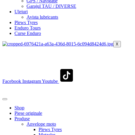
GPS / Navigatie
Garajul TAU / DIVERSE
Uleiuri
Avista lubricants
Plews Tyres
Enduro Tours
Curse Enduro
X
+40 722 329 274
contact@transylvaniaenduro.ro
Facebook
Instagram
Youtube
+40 722 329 274
contact@transylvaniaenduro.ro
Shop
Piese originale
Produse
Anvelope moto
Plews Tyres
Metzeler