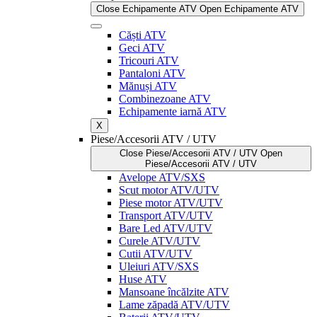
Close Echipamente ATV
Open Echipamente ATV
Căști ATV
Geci ATV
Tricouri ATV
Pantaloni ATV
Mănuși ATV
Combinezoane ATV
Echipamente iarnă ATV
X
Piese/Accesorii ATV / UTV
Close Piese/Accesorii ATV / UTV
Open
Piese/Accesorii ATV / UTV
Avelope ATV/SXS
Scut motor ATV/UTV
Piese motor ATV/UTV
Transport ATV/UTV
Bare Led ATV/UTV
Curele ATV/UTV
Cutii ATV/UTV
Uleiuri ATV/SXS
Huse ATV
Mansoane încălzite ATV
Lame zăpadă ATV/UTV