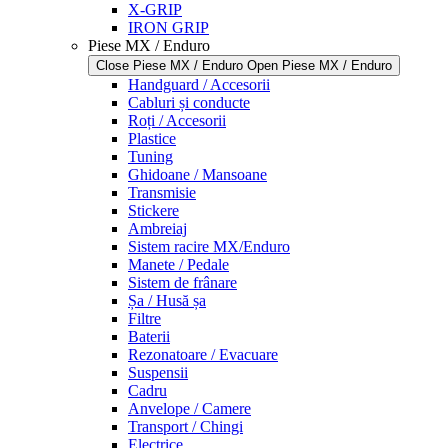
X-GRIP
IRON GRIP
Piese MX / Enduro
Close Piese MX / Enduro
Open Piese MX / Enduro
Handguard / Accesorii
Cabluri și conducte
Roți / Accesorii
Plastice
Tuning
Ghidoane / Mansoane
Transmisie
Stickere
Ambreiaj
Sistem racire MX/Enduro
Manete / Pedale
Sistem de frânare
Șa / Husă șa
Filtre
Baterii
Rezonatoare / Evacuare
Suspensii
Cadru
Anvelope / Camere
Transport / Chingi
Electrice