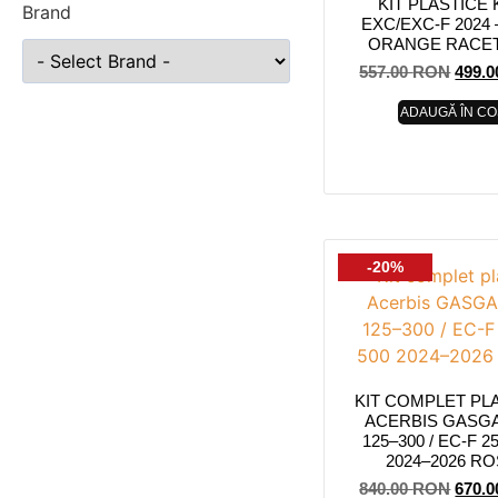
KIT PLASTICE
Brand
EXC/EXC-F 2024 
ORANGE RACE
557.00
RON
499.
ADAUGĂ ÎN CO
-20%
KIT COMPLET PL
ACERBIS GASG
125–300 / EC-F 2
2024–2026 R
840.00
RON
670.