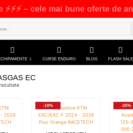
e ⚡⚡⚡ – cele mai bune oferte de an
ECHIPAMENTE
CURSE ENDURO
BLOG
FLASH SALE
ASGAS EC
rezultate
-10%
-25%