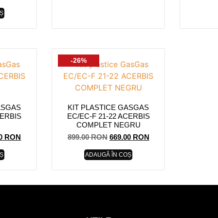
Ș
-26%
ASGAS
KIT PLASTICE GASGAS
CERBIS
EC/EC-F 21-22 ACERBIS
COMPLET NEGRU
00
RON
899.00
RON
669.00
RON
Ș
ADAUGĂ ÎN COȘ