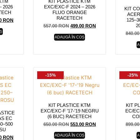
 KTM
KIT PLASTICE KTM
– 2026
EXC/EXC-F 2024 – 2026
KIT C
TECH
FLUO ORANGE
ACER
RACETECH
125–3
00
RON
2
557.00
RON
499.00
RON
Ș
840.0
ADAUGĂ ÎN COȘ
A
-15%
-25%
KIT PLASTICE KTM
KIT P
EXC/EXC-F ’17-’19 NEGRU
EC/EC
ASTICE
(6 BUC) RACETECH
CO
AS EC
50–500
650.00
RON
553.00
RON
899.0
OSU
ADAUGĂ ÎN COȘ
A
00
RON