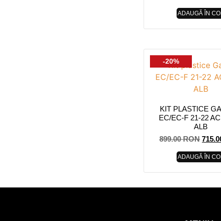
ADAUGĂ ÎN CO
-20%
KIT PLASTICE G
EC/EC-F 21-22 A
ALB
899.00
RON
715.
ADAUGĂ ÎN CO