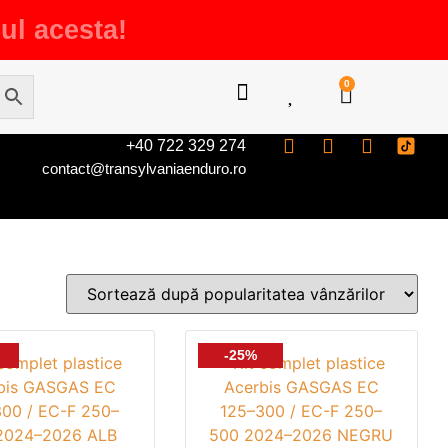
ul acesta!
0
+40 722 329 274
contact@transylvaniaenduro.ro
-25%