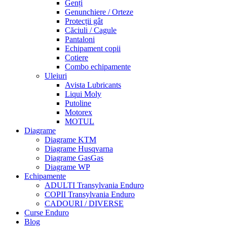
Genți
Genunchiere / Orteze
Protecții gât
Căciuli / Cagule
Pantaloni
Echipament copii
Cotiere
Combo echipamente
Uleiuri
Avista Lubricants
Liqui Moly
Putoline
Motorex
MOTUL
Diagrame
Diagrame KTM
Diagrame Husqvarna
Diagrame GasGas
Diagrame WP
Echipamente
ADULTI Transylvania Enduro
COPII Transylvania Enduro
CADOURI / DIVERSE
Curse Enduro
Blog