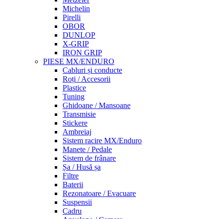
Michelin
Pirelli
OBOR
DUNLOP
X-GRIP
IRON GRIP
PIESE MX/ENDURO
Cabluri și conducte
Roți / Accesorii
Plastice
Tuning
Ghidoane / Mansoane
Transmisie
Stickere
Ambreiaj
Sistem racire MX/Enduro
Manete / Pedale
Sistem de frânare
Șa / Husă șa
Filtre
Baterii
Rezonatoare / Evacuare
Suspensii
Cadru