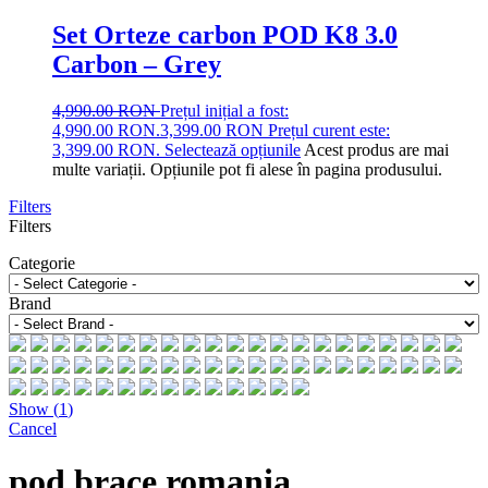
Set Orteze carbon POD K8 3.0
Carbon – Grey
4,990.00
RON
Prețul inițial a fost:
4,990.00 RON.
3,399.00
RON
Prețul curent este:
3,399.00 RON.
Selectează opțiunile
Acest produs are mai
multe variații. Opțiunile pot fi alese în pagina produsului.
Filters
Filters
Categorie
Brand
Show
(
1
)
Cancel
pod brace romania