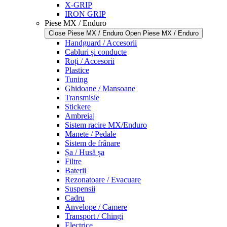
X-GRIP
IRON GRIP
Piese MX / Enduro
Close Piese MX / Enduro
Open Piese MX / Enduro
Handguard / Accesorii
Cabluri și conducte
Roți / Accesorii
Plastice
Tuning
Ghidoane / Mansoane
Transmisie
Stickere
Ambreiaj
Sistem racire MX/Enduro
Manete / Pedale
Sistem de frânare
Șa / Husă șa
Filtre
Baterii
Rezonatoare / Evacuare
Suspensii
Cadru
Anvelope / Camere
Transport / Chingi
Electrice