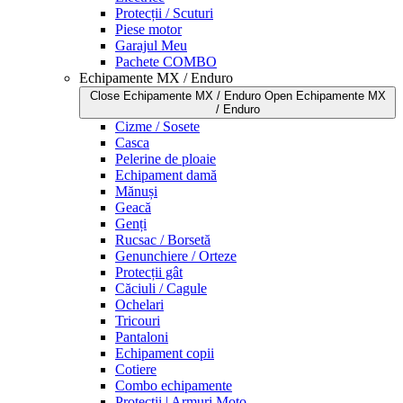
Protecții / Scuturi
Piese motor
Garajul Meu
Pachete COMBO
Echipamente MX / Enduro
Close Echipamente MX / Enduro
Open Echipamente MX
/ Enduro
Cizme / Sosete
Casca
Pelerine de ploaie
Echipament damă
Mănuși
Geacă
Genți
Rucsac / Borsetă
Genunchiere / Orteze
Protecții gât
Căciuli / Cagule
Ochelari
Tricouri
Pantaloni
Echipament copii
Cotiere
Combo echipamente
Protecții | Armuri Moto