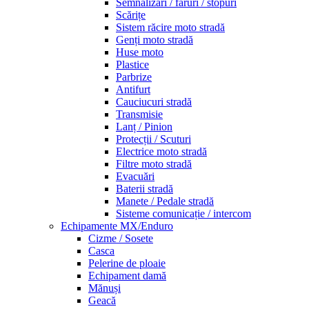
Semnalizări / faruri / stopuri
Scărițe
Sistem răcire moto stradă
Genți moto stradă
Huse moto
Plastice
Parbrize
Antifurt
Cauciucuri stradă
Transmisie
Lanț / Pinion
Protecții / Scuturi
Electrice moto stradă
Filtre moto stradă
Evacuări
Baterii stradă
Manete / Pedale stradă
Sisteme comunicație / intercom
Echipamente MX/Enduro
Cizme / Sosete
Casca
Pelerine de ploaie
Echipament damă
Mănuși
Geacă