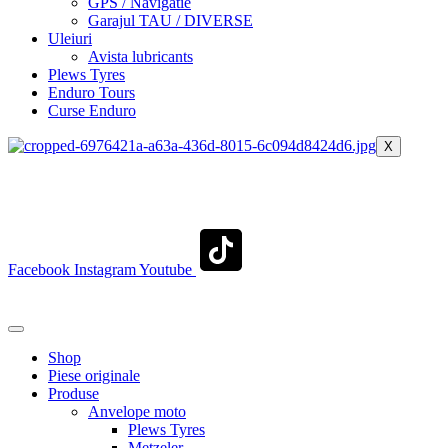
GPS / Navigatie
Garajul TAU / DIVERSE
Uleiuri
Avista lubricants
Plews Tyres
Enduro Tours
Curse Enduro
X
+40 722 329 274
contact@transylvaniaenduro.ro
Facebook
Instagram
Youtube
+40 722 329 274
contact@transylvaniaenduro.ro
Shop
Piese originale
Produse
Anvelope moto
Plews Tyres
Metzeler