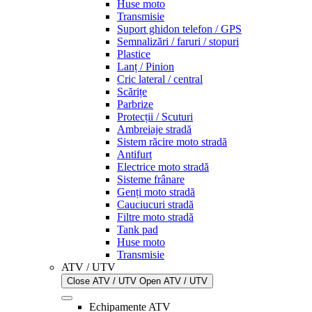
Huse moto
Transmisie
Suport ghidon telefon / GPS
Semnalizări / faruri / stopuri
Plastice
Lanț / Pinion
Cric lateral / central
Scărițe
Parbrize
Protecții / Scuturi
Ambreiaje stradă
Sistem răcire moto stradă
Antifurt
Electrice moto stradă
Sisteme frânare
Genți moto stradă
Cauciucuri stradă
Filtre moto stradă
Tank pad
Huse moto
Transmisie
ATV / UTV
Close ATV / UTV
Open ATV / UTV
Echipamente ATV