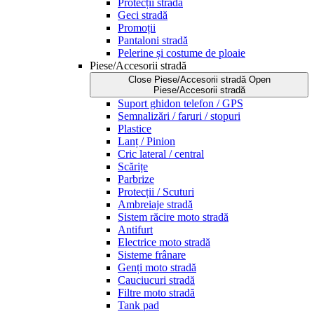
Protecții stradă
Geci stradă
Promoții
Pantaloni stradă
Pelerine și costume de ploaie
Piese/Accesorii stradă
Close Piese/Accesorii stradă
Open
Piese/Accesorii stradă
Suport ghidon telefon / GPS
Semnalizări / faruri / stopuri
Plastice
Lanț / Pinion
Cric lateral / central
Scărițe
Parbrize
Protecții / Scuturi
Ambreiaje stradă
Sistem răcire moto stradă
Antifurt
Electrice moto stradă
Sisteme frânare
Genți moto stradă
Cauciucuri stradă
Filtre moto stradă
Tank pad