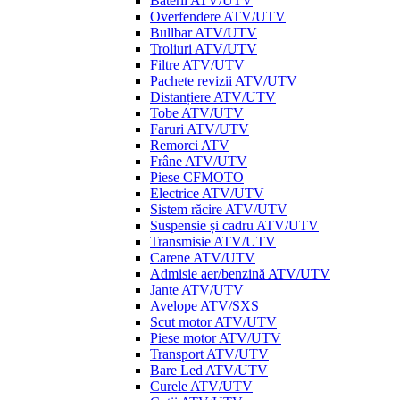
Baterii ATV/UTV
Overfendere ATV/UTV
Bullbar ATV/UTV
Troliuri ATV/UTV
Filtre ATV/UTV
Pachete revizii ATV/UTV
Distanțiere ATV/UTV
Tobe ATV/UTV
Faruri ATV/UTV
Remorci ATV
Frâne ATV/UTV
Piese CFMOTO
Electrice ATV/UTV
Sistem răcire ATV/UTV
Suspensie și cadru ATV/UTV
Transmisie ATV/UTV
Carene ATV/UTV
Admisie aer/benzină ATV/UTV
Jante ATV/UTV
Avelope ATV/SXS
Scut motor ATV/UTV
Piese motor ATV/UTV
Transport ATV/UTV
Bare Led ATV/UTV
Curele ATV/UTV