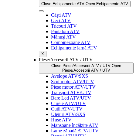
Close Echipamente ATV
Open Echipamente ATV
Căști ATV
Geci ATV
Tricouri ATV
Pantaloni ATV
Mănuși ATV
Combinezoane ATV
Echipamente iarnă ATV
X
Piese/Accesorii ATV / UTV
Close Piese/Accesorii ATV / UTV
Open
Piese/Accesorii ATV / UTV
Avelope ATV/SXS
Scut motor ATV/UTV
Piese motor ATV/UTV
Transport ATV/UTV
Bare Led ATV/UTV
Curele ATV/UTV
Cutii ATV/UTV
Uleiuri ATV/SXS
Huse ATV
Mansoane încălzite ATV
Lame zăpadă ATV/UTV