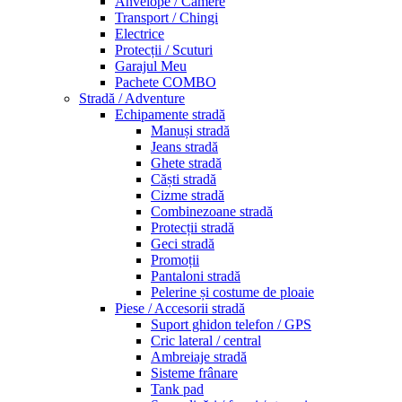
Anvelope / Camere
Transport / Chingi
Electrice
Protecții / Scuturi
Garajul Meu
Pachete COMBO
Stradă / Adventure
Echipamente stradă
Manuși stradă
Jeans stradă
Ghete stradă
Căști stradă
Cizme stradă
Combinezoane stradă
Protecții stradă
Geci stradă
Promoții
Pantaloni stradă
Pelerine și costume de ploaie
Piese / Accesorii stradă
Suport ghidon telefon / GPS
Cric lateral / central
Ambreiaje stradă
Sisteme frânare
Tank pad