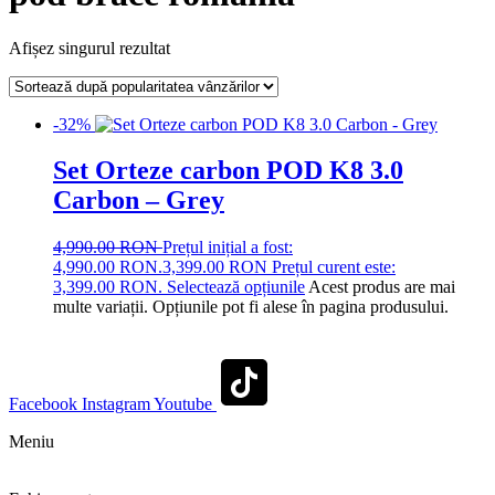
Afișez singurul rezultat
-32%
Set Orteze carbon POD K8 3.0
Carbon – Grey
4,990.00
RON
Prețul inițial a fost:
4,990.00 RON.
3,399.00
RON
Prețul curent este:
3,399.00 RON.
Selectează opțiunile
Acest produs are mai
multe variații. Opțiunile pot fi alese în pagina produsului.
Facebook
Instagram
Youtube
Meniu
Shop