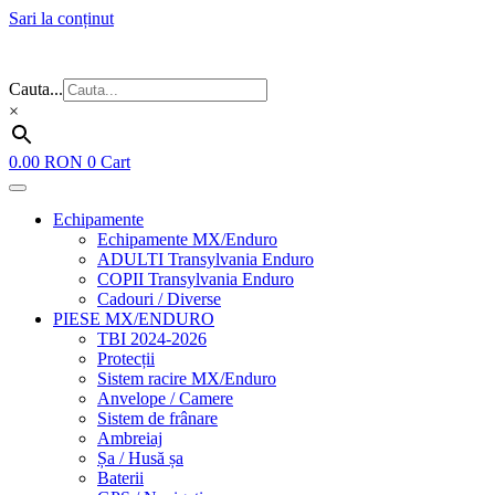
Sari la conținut
Flash Sale ⚡⚡⚡ – cele mai bune oferte de anul acesta!
Cauta...
×
0.00
RON
0
Cart
Echipamente
Echipamente MX/Enduro
ADULTI Transylvania Enduro
COPII Transylvania Enduro
Cadouri / Diverse
PIESE MX/ENDURO
TBI 2024-2026
Protecții
Sistem racire MX/Enduro
Anvelope / Camere
Sistem de frânare
Ambreiaj
Șa / Husă șa
Baterii