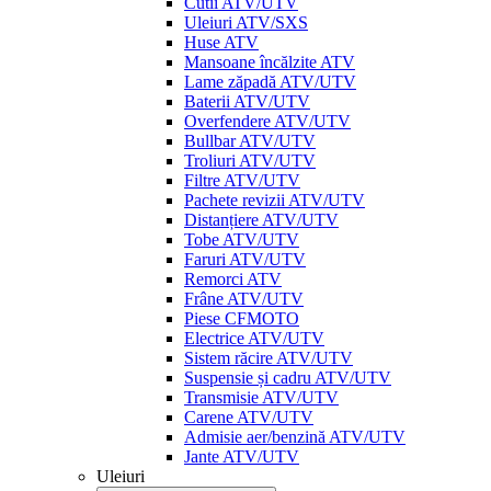
Cutii ATV/UTV
Uleiuri ATV/SXS
Huse ATV
Mansoane încălzite ATV
Lame zăpadă ATV/UTV
Baterii ATV/UTV
Overfendere ATV/UTV
Bullbar ATV/UTV
Troliuri ATV/UTV
Filtre ATV/UTV
Pachete revizii ATV/UTV
Distanțiere ATV/UTV
Tobe ATV/UTV
Faruri ATV/UTV
Remorci ATV
Frâne ATV/UTV
Piese CFMOTO
Electrice ATV/UTV
Sistem răcire ATV/UTV
Suspensie și cadru ATV/UTV
Transmisie ATV/UTV
Carene ATV/UTV
Admisie aer/benzină ATV/UTV
Jante ATV/UTV
Uleiuri