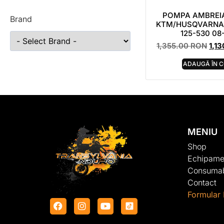
POMPA AMBREI
Brand
KTM/HUSQVARNA
125-530 08
1,355.00
RON
1,1
ADAUGĂ ÎN 
MENIU
Shop
Echipame
Consumab
Contact
Formular 