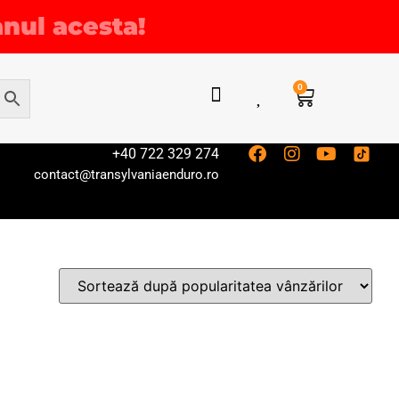
anul acesta!
0
+40 722 329 274
contact@transylvaniaenduro.ro