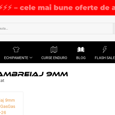
⚡⚡⚡ – cele mai bune oferte de 
ECHIPAMENTE
CURSE ENDURO
BLOG
FLASH SALE
AMBREIAJ 9MM
tat