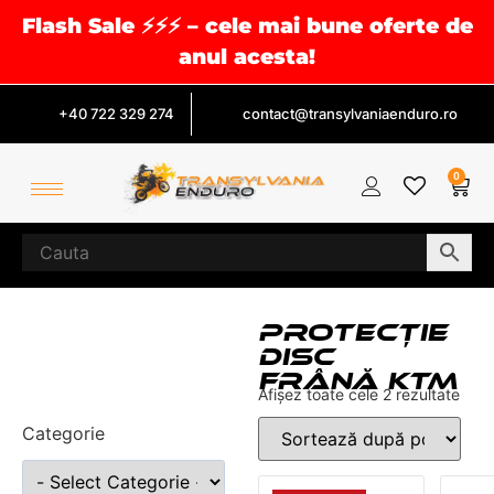
Flash Sale ⚡⚡⚡ – cele mai bune oferte de
anul acesta!
+40 722 329 274
contact@transylvaniaenduro.ro
0
PROTECȚIE
DISC
FRÂNĂ KTM
Afișez toate cele 2 rezultate
Categorie