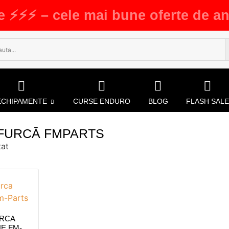
e ⚡⚡⚡ – cele mai bune oferte de an
ECHIPAMENTE
CURSE ENDURO
BLOG
FLASH SALE
FURCĂ FMPARTS
tat
URCA
E FM-