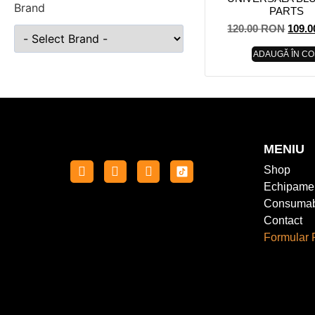
Brand
PARTS
120.00
RON
109.
ADAUGĂ ÎN CO
MENIU
Shop
Echipame
Consumab
Contact
Formular 