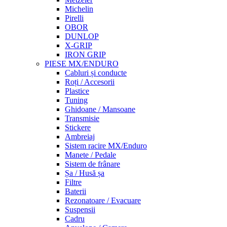
Michelin
Pirelli
OBOR
DUNLOP
X-GRIP
IRON GRIP
PIESE MX/ENDURO
Cabluri și conducte
Roți / Accesorii
Plastice
Tuning
Ghidoane / Mansoane
Transmisie
Stickere
Ambreiaj
Sistem racire MX/Enduro
Manete / Pedale
Sistem de frânare
Șa / Husă șa
Filtre
Baterii
Rezonatoare / Evacuare
Suspensii
Cadru