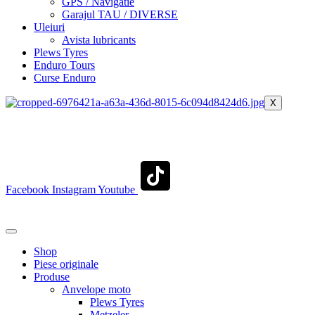
GPS / Navigatie
Garajul TAU / DIVERSE
Uleiuri
Avista lubricants
Plews Tyres
Enduro Tours
Curse Enduro
X
+40 722 329 274
contact@transylvaniaenduro.ro
Facebook
Instagram
Youtube
+40 722 329 274
contact@transylvaniaenduro.ro
Shop
Piese originale
Produse
Anvelope moto
Plews Tyres
Metzeler