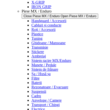
X-GRIP
IRON GRIP
Piese MX / Enduro
Close Piese MX / Enduro
Open Piese MX / Enduro
Handguard / Accesorii
Cabluri și conducte
Roți / Accesorii
Plastice
Tuning
Ghidoane / Mansoane
Transmisie
Stickere
Ambreiaj
Sistem racire MX/Enduro
Manete / Pedale
Sistem de frânare
Șa / Husă șa
Filtre
Baterii
Rezonatoare / Evacuare
Suspensii
Cadru
Anvelope / Camere
Transport / Chingi
Electrice