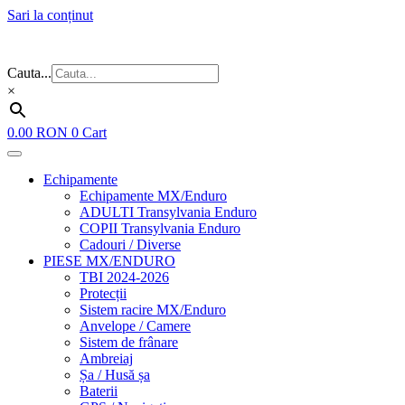
Sari la conținut
Flash Sale ⚡⚡⚡ – cele mai bune oferte de anul acesta!
Cauta...
×
0.00
RON
0
Cart
Echipamente
Echipamente MX/Enduro
ADULTI Transylvania Enduro
COPII Transylvania Enduro
Cadouri / Diverse
PIESE MX/ENDURO
TBI 2024-2026
Protecții
Sistem racire MX/Enduro
Anvelope / Camere
Sistem de frânare
Ambreiaj
Șa / Husă șa
Baterii