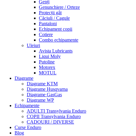
Genți
Genunchiere / Orteze
Protecții gât
Căciuli / Cagule
Pantaloni
Echipament copii
Cotiere
Combo echipamente
Uleiuri
Avista Lubricants
Liqui Moly
Putoline
Motorex
MOTUL
Diagrame
Diagrame KTM
Diagrame Husqvarna
Diagrame GasGas
Diagrame WP
Echipamente
ADULTI Transylvania Enduro
COPII Transylvania Enduro
CADOURI / DIVERSE
Curse Enduro
Blog