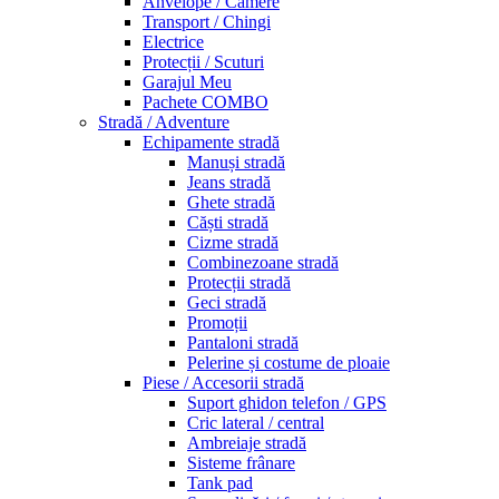
Anvelope / Camere
Transport / Chingi
Electrice
Protecții / Scuturi
Garajul Meu
Pachete COMBO
Stradă / Adventure
Echipamente stradă
Manuși stradă
Jeans stradă
Ghete stradă
Căști stradă
Cizme stradă
Combinezoane stradă
Protecții stradă
Geci stradă
Promoții
Pantaloni stradă
Pelerine și costume de ploaie
Piese / Accesorii stradă
Suport ghidon telefon / GPS
Cric lateral / central
Ambreiaje stradă
Sisteme frânare
Tank pad