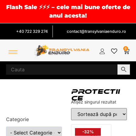
Flash Sale ⚡⚡⚡ – cele mai bune oferte de
anul acesta!
+40 722 329 274
contact@transylvaniaenduro.ro
0
PROTECTII
CE
Afișez singurul rezultat
Categorie
-32%