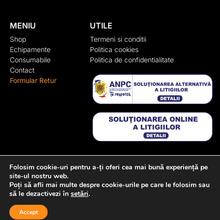
MENIU
UTILE
Shop
Termeni si conditii
Echipamente
Politica cookies
Consumabile
Politica de confidentialitate
Contact
Formular Retur
CONTACT
Folosim cookie-uri pentru a-ți oferi cea mai bună experiență pe
site-ul nostru web.
Adresa:
Str. Rasaritului, nr. 100, Cluj-Napoca, Cluj
Poți să afli mai multe despre cookie-urile pe care le folosim sau
+40 722 329 274
să le dezactivezi în
setări
.
contact@transylvaniaenduro.ro
Accept