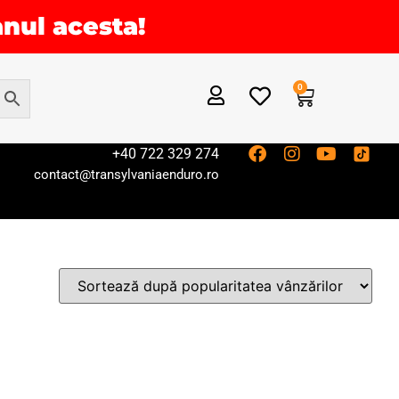
anul acesta!
0
+40 722 329 274
contact@transylvaniaenduro.ro