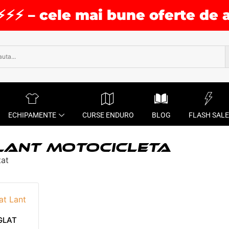
⚡⚡⚡ – cele mai bune oferte de 
ECHIPAMENTE
CURSE ENDURO
BLOG
FLASH SALE
LANT MOTOCICLETA
tat
GLAT