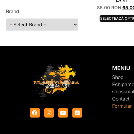
LANT
85.00
RON
65.0
Brand
SELECTEAZĂ OPȚI
MENIU
Shop
Echipame
Consumab
Contact
Formular 