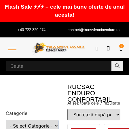
Flash Sale ⚡⚡⚡ – cele mai bune oferte de anul
acesta!
+40 722 329 274
contact@transylvaniaenduro.ro
0
RUCSAC
ENDURO
CONFORTABIL
Afișez toate cele 7 rezultate
Categorie