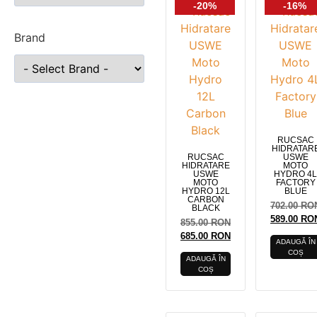
-20%
-16%
Brand
RUCSAC
HIDRATAR
RUCSAC
USWE
HIDRATARE
MOTO
USWE
HYDRO 4L
MOTO
FACTORY
HYDRO 12L
BLUE
CARBON
702.00
RO
BLACK
589.00
RO
855.00
RON
685.00
RON
ADAUGĂ ÎN
COȘ
ADAUGĂ ÎN
COȘ