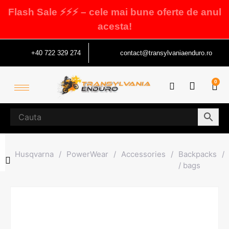
Flash Sale ⚡⚡⚡ – cele mai bune oferte de anul
acesta!
+40 722 329 274
contact@transylvaniaenduro.ro
0
Husqvarna
/
PowerWear
/
Accessories
/
Backpacks
/
/ bags