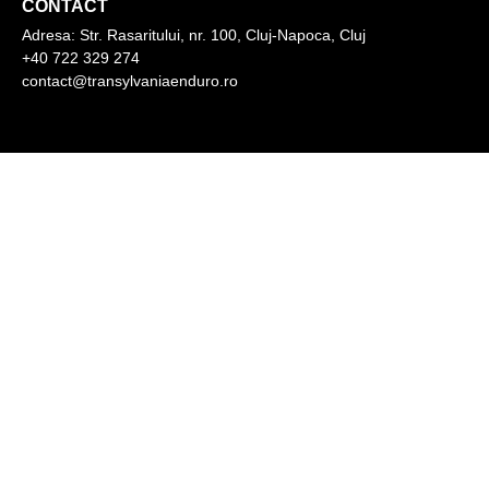
CONTACT
Adresa:
Str. Rasaritului, nr. 100, Cluj-Napoca, Cluj
+40 722 329 274
contact@transylvaniaenduro.ro