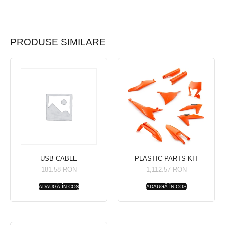
PRODUSE SIMILARE
USB CABLE
PLASTIC PARTS KIT
181.58
RON
1,112.57
RON
ADAUGĂ ÎN COȘ
ADAUGĂ ÎN COȘ