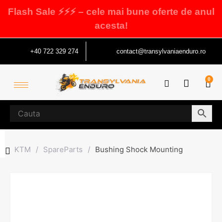
Flash Sale ⚡⚡⚡ – cele mai bune oferte de anul
acesta!
+40 722 329 274
contact@transylvaniaenduro.ro
0
KTM
/
SpareParts
/
Bushing Shock Mounting