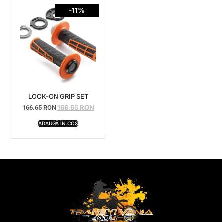
-11%
LOCK-ON GRIP SET
166.65
RON
166.65
RON
ADAUGĂ ÎN COȘ