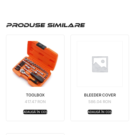
PRODUSE SIMILARE
TOOLBOX
BLEEDER COVER
417.47
RON
586.04
RON
ADAUGĂ ÎN COȘ
ADAUGĂ ÎN COȘ