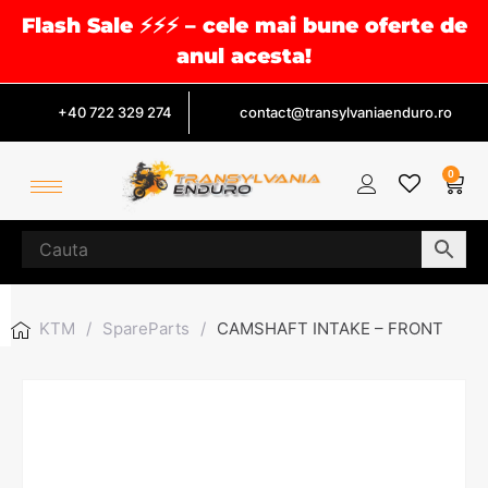
Flash Sale ⚡⚡⚡ – cele mai bune oferte de
anul acesta!
+40 722 329 274
contact@transylvaniaenduro.ro
0
KTM
/
SpareParts
/
CAMSHAFT INTAKE – FRONT