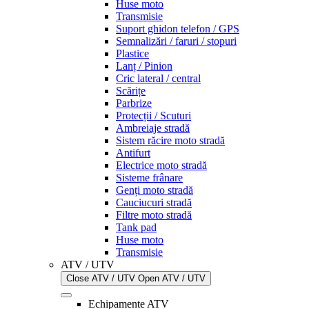
Huse moto
Transmisie
Suport ghidon telefon / GPS
Semnalizări / faruri / stopuri
Plastice
Lanț / Pinion
Cric lateral / central
Scărițe
Parbrize
Protecții / Scuturi
Ambreiaje stradă
Sistem răcire moto stradă
Antifurt
Electrice moto stradă
Sisteme frânare
Genți moto stradă
Cauciucuri stradă
Filtre moto stradă
Tank pad
Huse moto
Transmisie
ATV / UTV
Close ATV / UTV
Open ATV / UTV
Echipamente ATV