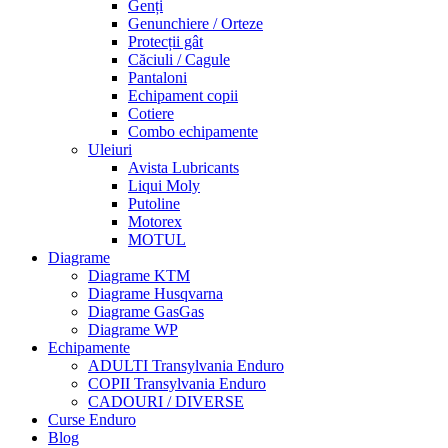
Genți
Genunchiere / Orteze
Protecții gât
Căciuli / Cagule
Pantaloni
Echipament copii
Cotiere
Combo echipamente
Uleiuri
Avista Lubricants
Liqui Moly
Putoline
Motorex
MOTUL
Diagrame
Diagrame KTM
Diagrame Husqvarna
Diagrame GasGas
Diagrame WP
Echipamente
ADULTI Transylvania Enduro
COPII Transylvania Enduro
CADOURI / DIVERSE
Curse Enduro
Blog