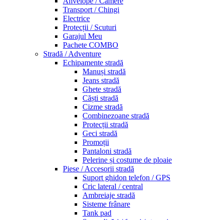
Anvelope / Camere
Transport / Chingi
Electrice
Protecții / Scuturi
Garajul Meu
Pachete COMBO
Stradă / Adventure
Echipamente stradă
Manuși stradă
Jeans stradă
Ghete stradă
Căști stradă
Cizme stradă
Combinezoane stradă
Protecții stradă
Geci stradă
Promoții
Pantaloni stradă
Pelerine și costume de ploaie
Piese / Accesorii stradă
Suport ghidon telefon / GPS
Cric lateral / central
Ambreiaje stradă
Sisteme frânare
Tank pad