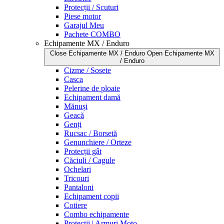
Protecții / Scuturi
Piese motor
Garajul Meu
Pachete COMBO
Echipamente MX / Enduro
Close Echipamente MX / Enduro
Open Echipamente MX
/ Enduro
Cizme / Sosete
Casca
Pelerine de ploaie
Echipament damă
Mănuși
Geacă
Genți
Rucsac / Borsetă
Genunchiere / Orteze
Protecții gât
Căciuli / Cagule
Ochelari
Tricouri
Pantaloni
Echipament copii
Cotiere
Combo echipamente
Protecții | Armuri Moto