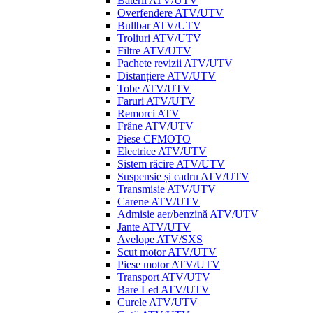
Baterii ATV/UTV
Overfendere ATV/UTV
Bullbar ATV/UTV
Troliuri ATV/UTV
Filtre ATV/UTV
Pachete revizii ATV/UTV
Distanțiere ATV/UTV
Tobe ATV/UTV
Faruri ATV/UTV
Remorci ATV
Frâne ATV/UTV
Piese CFMOTO
Electrice ATV/UTV
Sistem răcire ATV/UTV
Suspensie și cadru ATV/UTV
Transmisie ATV/UTV
Carene ATV/UTV
Admisie aer/benzină ATV/UTV
Jante ATV/UTV
Avelope ATV/SXS
Scut motor ATV/UTV
Piese motor ATV/UTV
Transport ATV/UTV
Bare Led ATV/UTV
Curele ATV/UTV