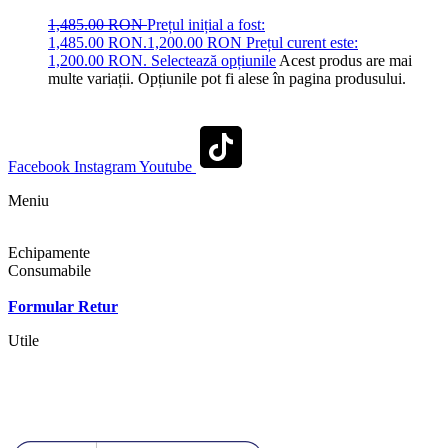
1,485.00
RON
Prețul inițial a fost:
1,485.00 RON.
1,200.00
RON
Prețul curent este:
1,200.00 RON.
Selectează opțiunile
Acest produs are mai
multe variații. Opțiunile pot fi alese în pagina produsului.
Facebook
Instagram
Youtube
Meniu
Shop
Echipamente
Consumabile
Contact
Formular Retur
Utile
Termeni si conditii
Politica cookies
Politica de confidentialitate