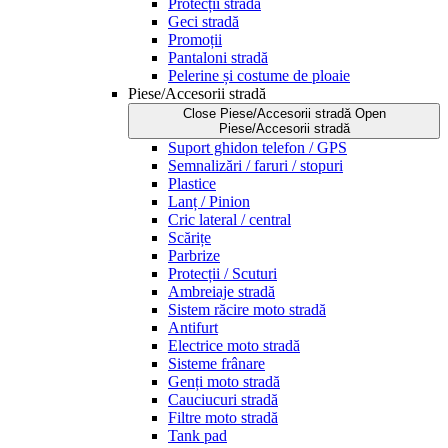
Protecții stradă
Geci stradă
Promoții
Pantaloni stradă
Pelerine și costume de ploaie
Piese/Accesorii stradă
Close Piese/Accesorii stradă
Open
Piese/Accesorii stradă
Suport ghidon telefon / GPS
Semnalizări / faruri / stopuri
Plastice
Lanț / Pinion
Cric lateral / central
Scărițe
Parbrize
Protecții / Scuturi
Ambreiaje stradă
Sistem răcire moto stradă
Antifurt
Electrice moto stradă
Sisteme frânare
Genți moto stradă
Cauciucuri stradă
Filtre moto stradă
Tank pad