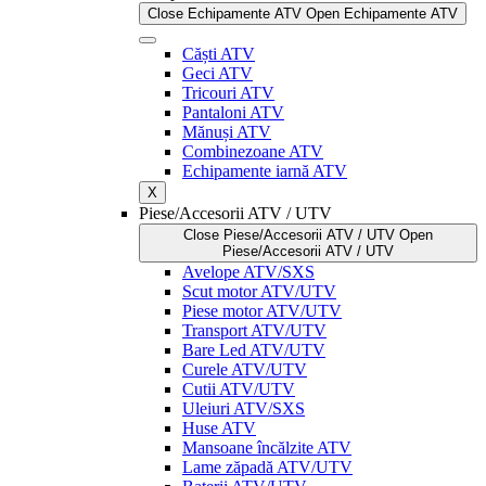
Close Echipamente ATV
Open Echipamente ATV
Căști ATV
Geci ATV
Tricouri ATV
Pantaloni ATV
Mănuși ATV
Combinezoane ATV
Echipamente iarnă ATV
X
Piese/Accesorii ATV / UTV
Close Piese/Accesorii ATV / UTV
Open
Piese/Accesorii ATV / UTV
Avelope ATV/SXS
Scut motor ATV/UTV
Piese motor ATV/UTV
Transport ATV/UTV
Bare Led ATV/UTV
Curele ATV/UTV
Cutii ATV/UTV
Uleiuri ATV/SXS
Huse ATV
Mansoane încălzite ATV
Lame zăpadă ATV/UTV