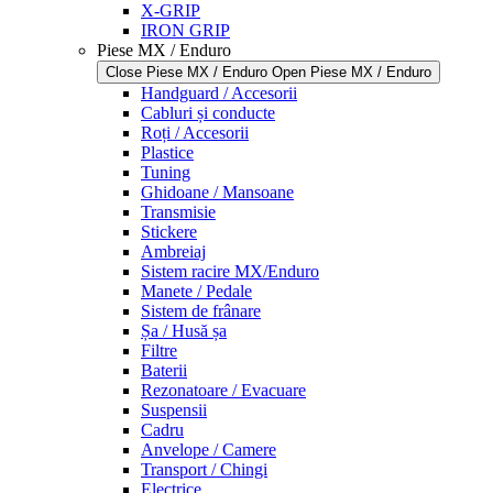
X-GRIP
IRON GRIP
Piese MX / Enduro
Close Piese MX / Enduro
Open Piese MX / Enduro
Handguard / Accesorii
Cabluri și conducte
Roți / Accesorii
Plastice
Tuning
Ghidoane / Mansoane
Transmisie
Stickere
Ambreiaj
Sistem racire MX/Enduro
Manete / Pedale
Sistem de frânare
Șa / Husă șa
Filtre
Baterii
Rezonatoare / Evacuare
Suspensii
Cadru
Anvelope / Camere
Transport / Chingi
Electrice