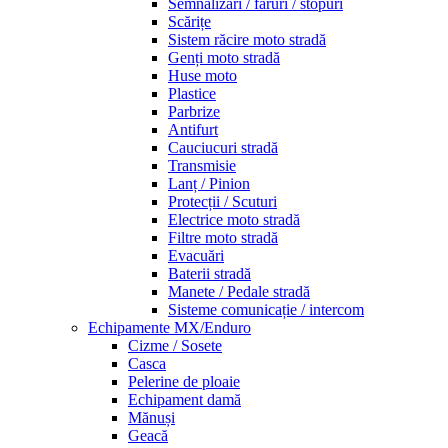
Semnalizări / faruri / stopuri
Scărițe
Sistem răcire moto stradă
Genți moto stradă
Huse moto
Plastice
Parbrize
Antifurt
Cauciucuri stradă
Transmisie
Lanț / Pinion
Protecții / Scuturi
Electrice moto stradă
Filtre moto stradă
Evacuări
Baterii stradă
Manete / Pedale stradă
Sisteme comunicație / intercom
Echipamente MX/Enduro
Cizme / Sosete
Casca
Pelerine de ploaie
Echipament damă
Mănuși
Geacă