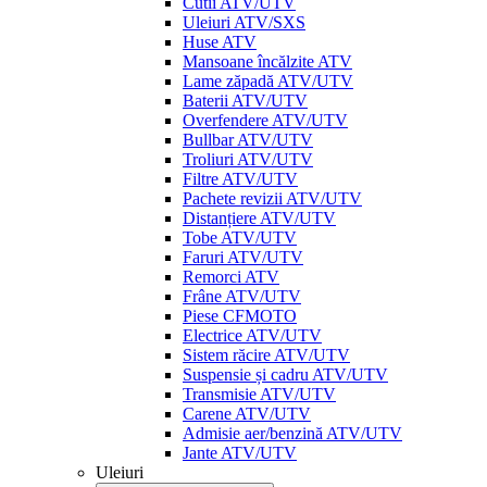
Cutii ATV/UTV
Uleiuri ATV/SXS
Huse ATV
Mansoane încălzite ATV
Lame zăpadă ATV/UTV
Baterii ATV/UTV
Overfendere ATV/UTV
Bullbar ATV/UTV
Troliuri ATV/UTV
Filtre ATV/UTV
Pachete revizii ATV/UTV
Distanțiere ATV/UTV
Tobe ATV/UTV
Faruri ATV/UTV
Remorci ATV
Frâne ATV/UTV
Piese CFMOTO
Electrice ATV/UTV
Sistem răcire ATV/UTV
Suspensie și cadru ATV/UTV
Transmisie ATV/UTV
Carene ATV/UTV
Admisie aer/benzină ATV/UTV
Jante ATV/UTV
Uleiuri