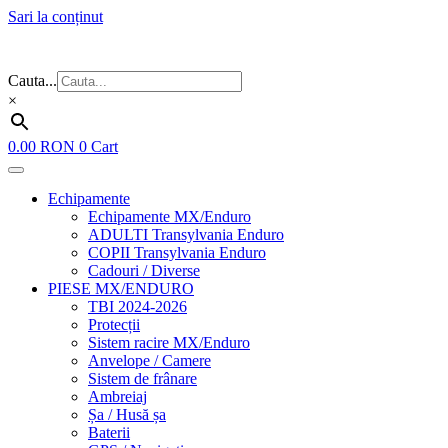
Sari la conținut
Flash Sale ⚡⚡⚡ – cele mai bune oferte de anul acesta!
Cauta...
×
0.00
RON
0
Cart
Echipamente
Echipamente MX/Enduro
ADULTI Transylvania Enduro
COPII Transylvania Enduro
Cadouri / Diverse
PIESE MX/ENDURO
TBI 2024-2026
Protecții
Sistem racire MX/Enduro
Anvelope / Camere
Sistem de frânare
Ambreiaj
Șa / Husă șa
Baterii