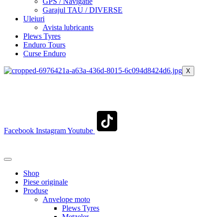
GPS / Navigatie
Garajul TAU / DIVERSE
Uleiuri
Avista lubricants
Plews Tyres
Enduro Tours
Curse Enduro
X
+40 722 329 274
contact@transylvaniaenduro.ro
Facebook
Instagram
Youtube
+40 722 329 274
contact@transylvaniaenduro.ro
Shop
Piese originale
Produse
Anvelope moto
Plews Tyres
Metzeler