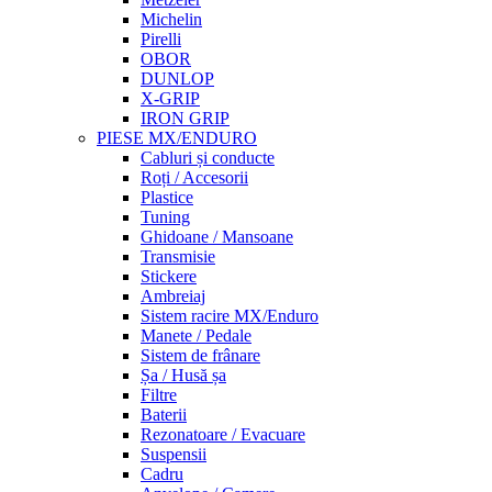
Michelin
Pirelli
OBOR
DUNLOP
X-GRIP
IRON GRIP
PIESE MX/ENDURO
Cabluri și conducte
Roți / Accesorii
Plastice
Tuning
Ghidoane / Mansoane
Transmisie
Stickere
Ambreiaj
Sistem racire MX/Enduro
Manete / Pedale
Sistem de frânare
Șa / Husă șa
Filtre
Baterii
Rezonatoare / Evacuare
Suspensii
Cadru