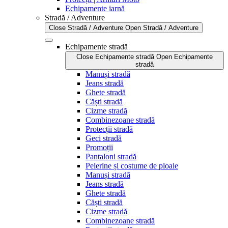
Echipamente iarnă
Stradă / Adventure
Close Stradă / Adventure
Open Stradă / Adventure
Echipamente stradă
Close Echipamente stradă
Open Echipamente
stradă
Manuși stradă
Jeans stradă
Ghete stradă
Căști stradă
Cizme stradă
Combinezoane stradă
Protecții stradă
Geci stradă
Promoții
Pantaloni stradă
Pelerine și costume de ploaie
Manuși stradă
Jeans stradă
Ghete stradă
Căști stradă
Cizme stradă
Combinezoane stradă