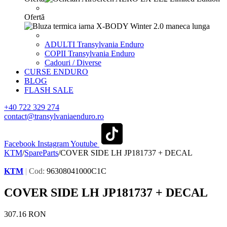
Ofertă
ADULTI Transylvania Enduro
COPII Transylvania Enduro
Cadouri / Diverse
CURSE ENDURO
BLOG
FLASH SALE
+40 722 329 274
contact@transylvaniaenduro.ro
Facebook
Instagram
Youtube
KTM
/
SpareParts
/
COVER SIDE LH JP181737 + DECAL
KTM
|
Cod:
96308041000C1C
COVER SIDE LH JP181737 + DECAL
307.16
RON