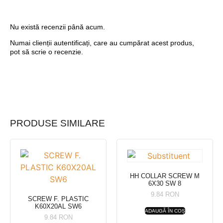
Nu există recenzii până acum.
Numai clienții autentificați, care au cumpărat acest produs,
pot să scrie o recenzie.
PRODUSE SIMILARE
HH COLLAR SCREW M
6X30 SW 8
9.84
RON
SCREW F. PLASTIC
K60X20AL SW6
ADAUGĂ ÎN COȘ
9.84
RON