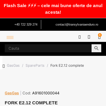
Flash Sale ⚡⚡⚡ – cele mai bune oferte de anul
acesta!
+40 722 329 274
contact@transylvaniaenduro.ro
0
GasGas
/
SpareParts
/
Fork E2.12 complete
GasGas
|
Cod:
A91601000044
FORK E2.12 COMPLETE