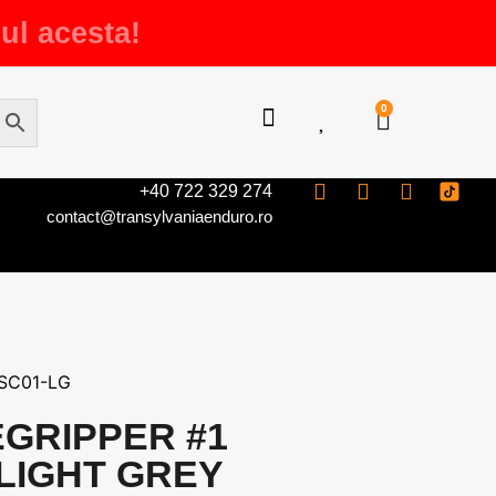
ul acesta!
0
+40 722 329 274
contact@transylvaniaenduro.ro
SC01-LG
GRIPPER #1
 LIGHT GREY