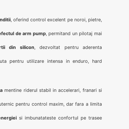
ditii
, oferind control excelent pe noroi, pietre,
 efectul de arm pump
, permitand un pilotaj mai
ii din silicon
, dezvoltat pentru aderenta
uta pentru utilizare intensa in enduro, hard
ta
mentine riderul stabil in accelerari, franari si
puternic pentru control maxim, dar fara a limita
energiei
si imbunatateste confortul pe trasee