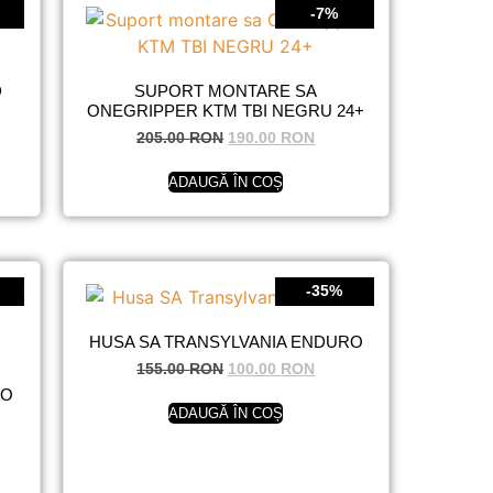
-7%
D
SUPORT MONTARE SA
ONEGRIPPER KTM TBI NEGRU 24+
205.00
RON
190.00
RON
ADAUGĂ ÎN COȘ
-35%
HUSA SA TRANSYLVANIA ENDURO
155.00
RON
100.00
RON
RO
I
ADAUGĂ ÎN COȘ