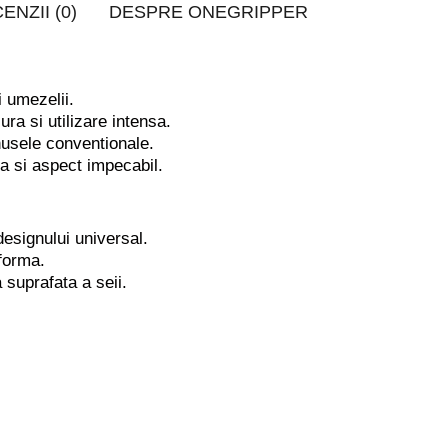
ENZII (0)
DESPRE ONEGRIPPER
i umezelii.
zura si utilizare intensa.
usele conventionale.
uta si aspect impecabil.
 designului universal.
iforma.
 suprafata a seii.