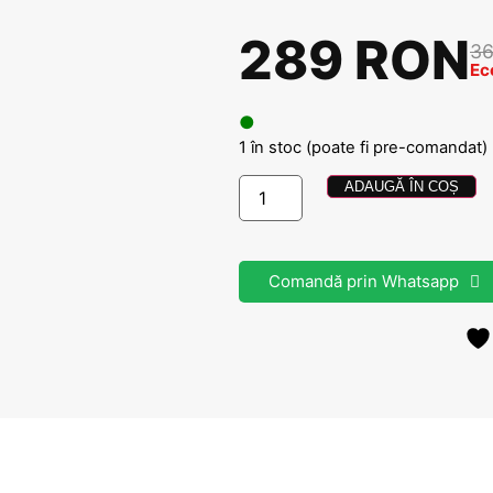
289 RON
3
Ec
●
1 în stoc (poate fi pre-comandat)
ADAUGĂ ÎN COȘ
Comandă prin Whatsapp