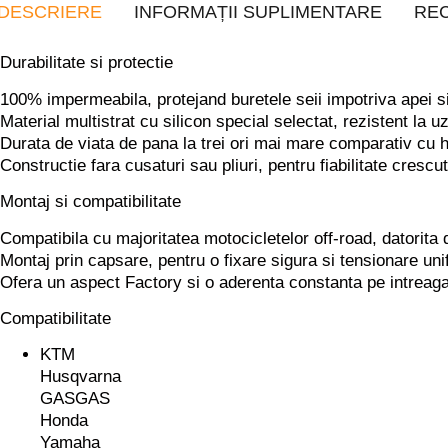
DESCRIERE
INFORMAȚII SUPLIMENTARE
REC
Durabilitate si protectie
100% impermeabila
, protejand buretele seii impotriva apei s
Material multistrat cu silicon special selectat
, rezistent la u
Durata de viata de pana la trei ori mai mare
comparativ cu h
Constructie fara cusaturi sau pliuri
, pentru fiabilitate cresc
Montaj si compatibilitate
Compatibila cu majoritatea motocicletelor off-road
, datorita
Montaj prin capsare
, pentru o fixare sigura si tensionare un
Ofera un aspect Factory
si o aderenta constanta pe intreaga
Compatibilitate
KTM
Husqvarna
GASGAS
Honda
Yamaha