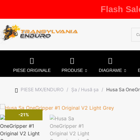
Flash Sal
PIESE ORIGINALE
PRODUSE
DIAGRAME
PIESE MX/ENDURO
/
Șa / Husă șa
/
Husa Sa OneGri
-21%