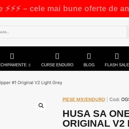
e ⚡⚡⚡ – cele mai bune oferte de an
ECHIPAMENTE
CURSE ENDURO
BLOG
FLASH SALE
pper #1 Original V2 Light Grey
PIESE MX/ENDURO
|
Cod:
OG
HUSA SA ONE
ORIGINAL V2