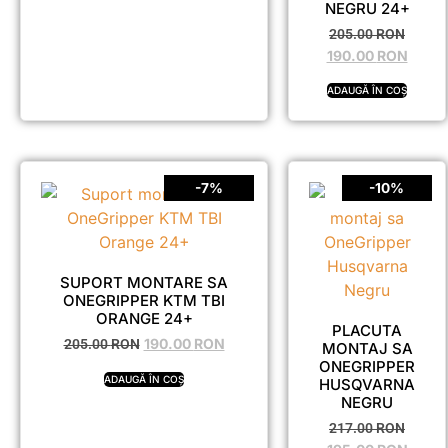
NEGRU 24+
205.00
RON
190.00
RON
ADAUGĂ ÎN COȘ
-7%
-10%
SUPORT MONTARE SA
ONEGRIPPER KTM TBI
ORANGE 24+
PLACUTA
190.00
RON
205.00
RON
MONTAJ SA
ONEGRIPPER
ADAUGĂ ÎN COȘ
HUSQVARNA
NEGRU
217.00
RON