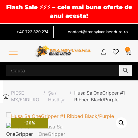
Flash Sale ⚡⚡⚡ – cele mai bune oferte de
anul acesta!
+40 722 329 274
contact@transylvaniaenduro.ro
0
PIESE
/
Șa /
/
Husa Sa OneGripper #1
MX/ENDURO
Husă șa
Ribbed Black/Purple
-26%