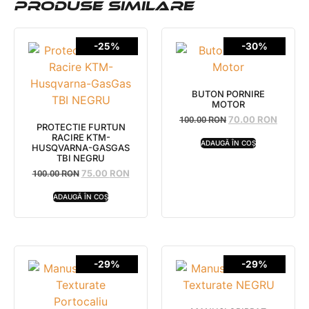
PRODUSE SIMILARE
-25%
-30%
BUTON PORNIRE
MOTOR
70.00
RON
100.00
RON
PROTECTIE FURTUN
RACIRE KTM-
ADAUGĂ ÎN COȘ
HUSQVARNA-GASGAS
TBI NEGRU
75.00
RON
100.00
RON
ADAUGĂ ÎN COȘ
-29%
-29%