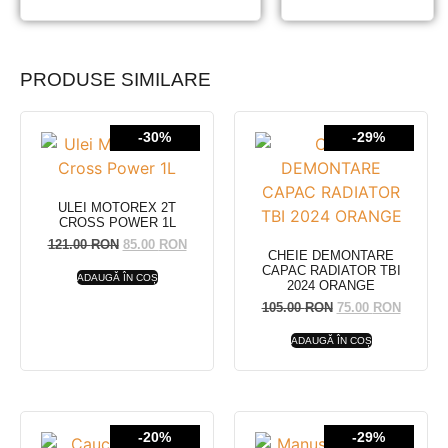
PRODUSE SIMILARE
-30%
-29%
ULEI MOTOREX 2T
CROSS POWER 1L
121.00
RON
85.00
RON
CHEIE DEMONTARE
CAPAC RADIATOR TBI
ADAUGĂ ÎN COȘ
2024 ORANGE
105.00
RON
75.00
RON
ADAUGĂ ÎN COȘ
-20%
-29%