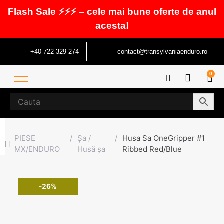
Flash Sale ⚡⚡⚡ – cele mai bune oferte de anul
acesta!
+40 722 329 274
contact@transylvaniaenduro.ro
0
PIESE
/
Șa /
/
Husa Sa OneGripper #1
MX/ENDURO
Husă șa
Ribbed Red/Blue
-26%