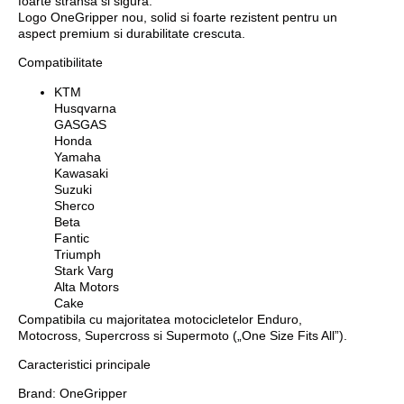
foarte stransa si sigura.
Logo OneGripper nou, solid si foarte rezistent
pentru un
aspect premium si durabilitate crescuta.
Compatibilitate
KTM
Husqvarna
GASGAS
Honda
Yamaha
Kawasaki
Suzuki
Sherco
Beta
Fantic
Triumph
Stark Varg
Alta Motors
Cake
Compatibila cu majoritatea motocicletelor Enduro,
Motocross, Supercross si Supermoto („One Size Fits All”).
Caracteristici principale
Brand:
OneGripper