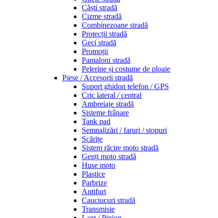
Căști stradă
Cizme stradă
Combinezoane stradă
Protecții stradă
Geci stradă
Promoții
Pantaloni stradă
Pelerine și costume de ploaie
Piese / Accesorii stradă
Suport ghidon telefon / GPS
Cric lateral / central
Ambreiaje stradă
Sisteme frânare
Tank pad
Semnalizări / faruri / stopuri
Scărițe
Sistem răcire moto stradă
Genți moto stradă
Huse moto
Plastice
Parbrize
Antifurt
Cauciucuri stradă
Transmisie
Lanț / Pinion