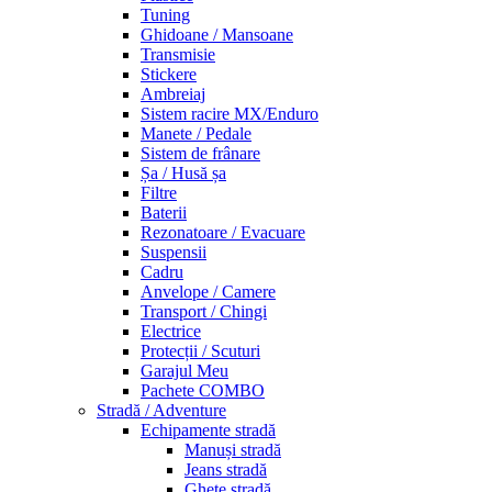
Tuning
Ghidoane / Mansoane
Transmisie
Stickere
Ambreiaj
Sistem racire MX/Enduro
Manete / Pedale
Sistem de frânare
Șa / Husă șa
Filtre
Baterii
Rezonatoare / Evacuare
Suspensii
Cadru
Anvelope / Camere
Transport / Chingi
Electrice
Protecții / Scuturi
Garajul Meu
Pachete COMBO
Stradă / Adventure
Echipamente stradă
Manuși stradă
Jeans stradă
Ghete stradă