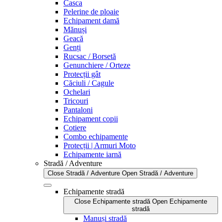
Casca
Pelerine de ploaie
Echipament damă
Mănuși
Geacă
Genți
Rucsac / Borsetă
Genunchiere / Orteze
Protecții gât
Căciuli / Cagule
Ochelari
Tricouri
Pantaloni
Echipament copii
Cotiere
Combo echipamente
Protecții | Armuri Moto
Echipamente iarnă
Stradă / Adventure
Close Stradă / Adventure
Open Stradă / Adventure
Echipamente stradă
Close Echipamente stradă
Open Echipamente
stradă
Manuși stradă