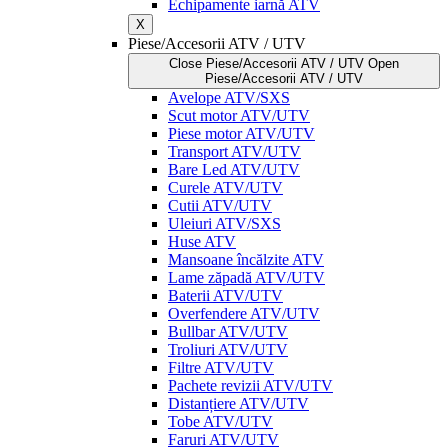
Echipamente iarnă ATV
X
Piese/Accesorii ATV / UTV
Close Piese/Accesorii ATV / UTV
Open
Piese/Accesorii ATV / UTV
Avelope ATV/SXS
Scut motor ATV/UTV
Piese motor ATV/UTV
Transport ATV/UTV
Bare Led ATV/UTV
Curele ATV/UTV
Cutii ATV/UTV
Uleiuri ATV/SXS
Huse ATV
Mansoane încălzite ATV
Lame zăpadă ATV/UTV
Baterii ATV/UTV
Overfendere ATV/UTV
Bullbar ATV/UTV
Troliuri ATV/UTV
Filtre ATV/UTV
Pachete revizii ATV/UTV
Distanțiere ATV/UTV
Tobe ATV/UTV
Faruri ATV/UTV