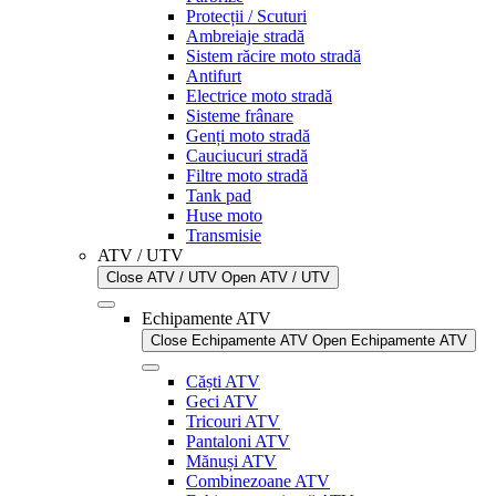
Protecții / Scuturi
Ambreiaje stradă
Sistem răcire moto stradă
Antifurt
Electrice moto stradă
Sisteme frânare
Genți moto stradă
Cauciucuri stradă
Filtre moto stradă
Tank pad
Huse moto
Transmisie
ATV / UTV
Close ATV / UTV
Open ATV / UTV
Echipamente ATV
Close Echipamente ATV
Open Echipamente ATV
Căști ATV
Geci ATV
Tricouri ATV
Pantaloni ATV
Mănuși ATV
Combinezoane ATV