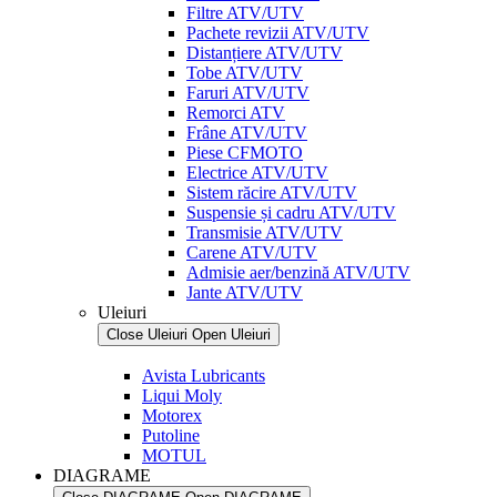
Filtre ATV/UTV
Pachete revizii ATV/UTV
Distanțiere ATV/UTV
Tobe ATV/UTV
Faruri ATV/UTV
Remorci ATV
Frâne ATV/UTV
Piese CFMOTO
Electrice ATV/UTV
Sistem răcire ATV/UTV
Suspensie și cadru ATV/UTV
Transmisie ATV/UTV
Carene ATV/UTV
Admisie aer/benzină ATV/UTV
Jante ATV/UTV
Uleiuri
Close Uleiuri
Open Uleiuri
Avista Lubricants
Liqui Moly
Motorex
Putoline
MOTUL
DIAGRAME