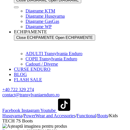
Close DIAGRAME
Open DIAGRAME
Diagrame KTM
Diagrame Husqvarna
Diagrame GasGas
Diagrame WP
ECHIPAMENTE
Close ECHIPAMENTE
Open ECHIPAMENTE
ADULTI Transylvania Enduro
COPII Transylvania Enduro
Cadouri / Diverse
CURSE ENDURO
BLOG
FLASH SALE
+40 722 329 274
contact@transylvaniaenduro.ro
Facebook
Instagram
Youtube
Husqvarna
/
PowerWear and Accessories
/
Functional
/
Boots
/
Kids
TECH 7S Boots