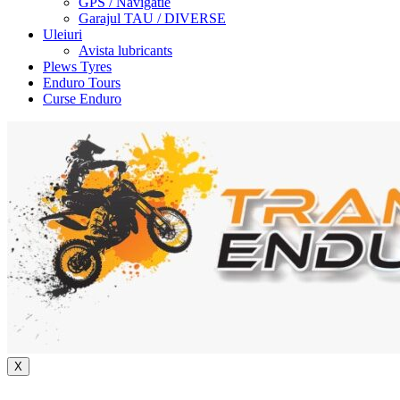
GPS / Navigatie
Garajul TAU / DIVERSE
Uleiuri
Avista lubricants
Plews Tyres
Enduro Tours
Curse Enduro
X
+40 722 329 274