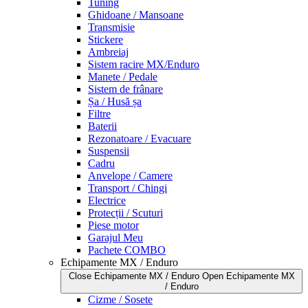
Tuning
Ghidoane / Mansoane
Transmisie
Stickere
Ambreiaj
Sistem racire MX/Enduro
Manete / Pedale
Sistem de frânare
Șa / Husă șa
Filtre
Baterii
Rezonatoare / Evacuare
Suspensii
Cadru
Anvelope / Camere
Transport / Chingi
Electrice
Protecții / Scuturi
Piese motor
Garajul Meu
Pachete COMBO
Echipamente MX / Enduro
Close Echipamente MX / Enduro
Open Echipamente MX
/ Enduro
Cizme / Sosete