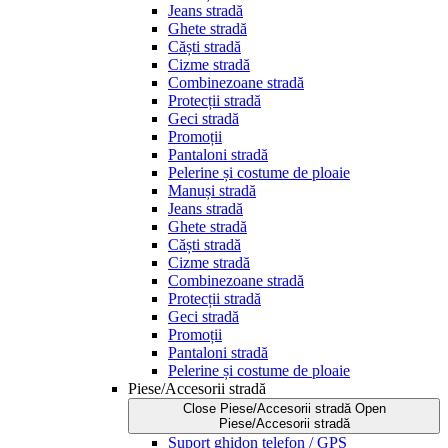
Jeans stradă
Ghete stradă
Căști stradă
Cizme stradă
Combinezoane stradă
Protecții stradă
Geci stradă
Promoții
Pantaloni stradă
Pelerine și costume de ploaie
Manuși stradă
Jeans stradă
Ghete stradă
Căști stradă
Cizme stradă
Combinezoane stradă
Protecții stradă
Geci stradă
Promoții
Pantaloni stradă
Pelerine și costume de ploaie
Piese/Accesorii stradă
Close Piese/Accesorii stradă
Open
Piese/Accesorii stradă
Suport ghidon telefon / GPS