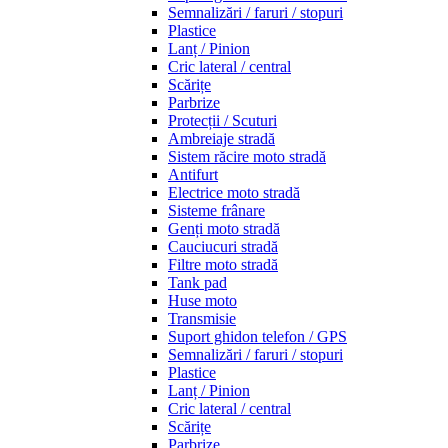
Semnalizări / faruri / stopuri
Plastice
Lanț / Pinion
Cric lateral / central
Scărițe
Parbrize
Protecții / Scuturi
Ambreiaje stradă
Sistem răcire moto stradă
Antifurt
Electrice moto stradă
Sisteme frânare
Genți moto stradă
Cauciucuri stradă
Filtre moto stradă
Tank pad
Huse moto
Transmisie
Suport ghidon telefon / GPS
Semnalizări / faruri / stopuri
Plastice
Lanț / Pinion
Cric lateral / central
Scărițe
Parbrize