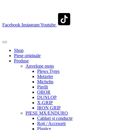
contact@transylvaniaenduro.ro
Facebook
Instagram
Youtube
+40 722 329 274
contact@transylvaniaenduro.ro
Shop
Piese originale
Produse
Anvelope moto
Plews Tyres
Metzeler
Michelin
Pirelli
OBOR
DUNLOP
X-GRIP
IRON GRIP
PIESE MX/ENDURO
Cabluri și conducte
Roți / Accesorii
Plastice