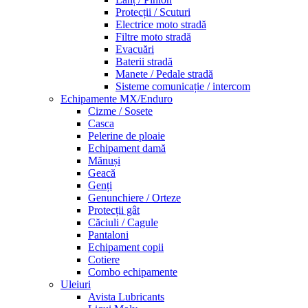
Protecții / Scuturi
Electrice moto stradă
Filtre moto stradă
Evacuări
Baterii stradă
Manete / Pedale stradă
Sisteme comunicație / intercom
Echipamente MX/Enduro
Cizme / Sosete
Casca
Pelerine de ploaie
Echipament damă
Mănuși
Geacă
Genți
Genunchiere / Orteze
Protecții gât
Căciuli / Cagule
Pantaloni
Echipament copii
Cotiere
Combo echipamente
Uleiuri
Avista Lubricants