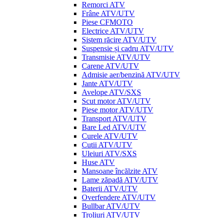
Remorci ATV
Frâne ATV/UTV
Piese CFMOTO
Electrice ATV/UTV
Sistem răcire ATV/UTV
Suspensie și cadru ATV/UTV
Transmisie ATV/UTV
Carene ATV/UTV
Admisie aer/benzină ATV/UTV
Jante ATV/UTV
Avelope ATV/SXS
Scut motor ATV/UTV
Piese motor ATV/UTV
Transport ATV/UTV
Bare Led ATV/UTV
Curele ATV/UTV
Cutii ATV/UTV
Uleiuri ATV/SXS
Huse ATV
Mansoane încălzite ATV
Lame zăpadă ATV/UTV
Baterii ATV/UTV
Overfendere ATV/UTV
Bullbar ATV/UTV
Troliuri ATV/UTV