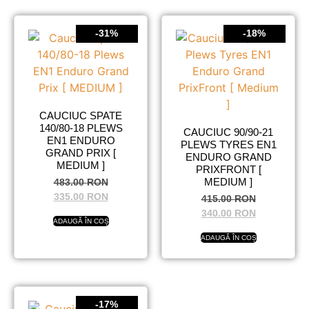
-31%
-18%
CAUCIUC SPATE
140/80-18 PLEWS
CAUCIUC 90/90-21
EN1 ENDURO
PLEWS TYRES EN1
GRAND PRIX [
ENDURO GRAND
MEDIUM ]
PRIXFRONT [
MEDIUM ]
483.00
RON
335.00
RON
415.00
RON
340.00
RON
ADAUGĂ ÎN COȘ
ADAUGĂ ÎN COȘ
-17%