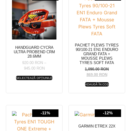
PACHET PLEWS TYRES
HANDGUARD CYCRA
90/100-21 EN1 ENDURO
ULTRA PROBEND CRM
GRAND FATA +
28.6MM
MOUSSE PLEWS
920.00
RON
–
TYRES SOFT FATA
945.00
RON
1,090.00
RON
869.00
RON
SELECTEAZĂ OPȚIUNILE
ADAUGĂ ÎN COȘ
-11%
-12%
GARMIN ETREX 22X