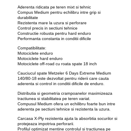
Aderenta ridicata pe teren mixt si tehnic
Compus Medium pentru echilibru intre grip si
durabilitate
Rezistenta mare la uzura si perforare
Control precis in sectiuni tehnice
Constructie robusta pentru hard enduro
Performanta constanta in conditii dificile
Compatibilitate:
Motociclete enduro
Motociclete hard enduro
Motociclete off-road cu roata spate 18 inch
Cauciucul spate Metzeler 6 Days Extreme Medium
140/80-18 este dezvoltat pentru riderii care cauta
aderenta si control in conditii dificile de enduro.
Distributia si geometria crampoanelor
maximizeaza
tractiunea si stabilitatea pe teren variat.
Compusul Medium
ofera un echilibru foarte bun intre
aderenta pe sectiuni tehnice si rezistenta la uzura.
Carcasa X-Ply rezistenta
ajuta la absorbtia socurilor si
protejeaza impotriva perforarii.
Profilul optimizat
mentine controlul si tractiunea pe