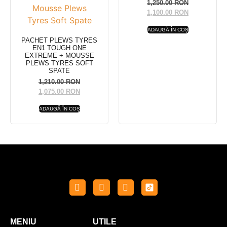
1,250.00
RON
1,100.00
RON
ADAUGĂ ÎN COȘ
PACHET PLEWS TYRES
EN1 TOUGH ONE
EXTREME + MOUSSE
PLEWS TYRES SOFT
SPATE
1,210.00
RON
1,075.00
RON
ADAUGĂ ÎN COȘ
MENIU
UTILE