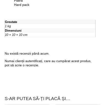
Piatra
Hard pack
Greutate
1 kg
Dimensiuni
10 × 10 × 10 cm
Nu există recenzii până acum.
Numai clienții autentificați, care au cumpărat acest produs,
pot să scrie o recenzie.
S-AR PUTEA SĂ-ȚI PLACĂ ȘI…