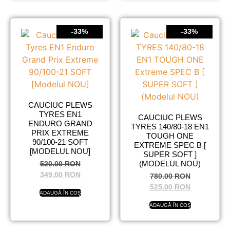
-33%
-33%
CAUCIUC PLEWS
TYRES EN1
CAUCIUC PLEWS
ENDURO GRAND
TYRES 140/80-18 EN1
PRIX EXTREME
TOUGH ONE
90/100-21 SOFT
EXTREME SPEC B [
[MODELUL NOU]
SUPER SOFT ]
(MODELUL NOU)
520.00
RON
349.00
RON
780.00
RON
525.00
RON
ADAUGĂ ÎN COȘ
ADAUGĂ ÎN COȘ