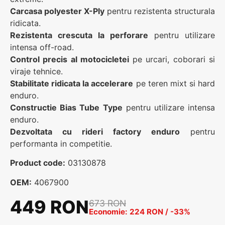
Carcasa polyester X-Ply
pentru rezistenta structurala
ridicata.
Rezistenta crescuta la perforare
pentru utilizare
intensa off-road.
Control precis al motocicletei
pe urcari, coborari si
viraje tehnice.
Stabilitate ridicata la accelerare
pe teren mixt si hard
enduro.
Constructie Bias Tube Type
pentru utilizare intensa
enduro.
Dezvoltata cu rideri factory enduro
pentru
performanta in competitie.
Product code:
03130878
OEM:
4067900
449 RON
673 RON
Economie: 224 RON / -33%