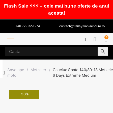
Flash Sale ⚡⚡⚡ – cele mai bune oferte de anul
acesta!
+40 722 329 274
contact@transylvaniaenduro.ro
0
Anvelope
/
Metzeler
/
Cauciuc Spate 140/80-18 Metzele
moto
6 Days Extreme Medium
-33%