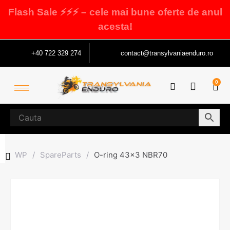
Flash Sale ⚡⚡⚡ – cele mai bune oferte de anul
acesta!
+40 722 329 274
contact@transylvaniaenduro.ro
0
WP
/
SpareParts
/
O-ring 43×3 NBR70