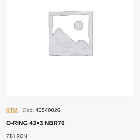
KTM
|
Cod:
40540026
O-RING 43×3 NBR70
7.81
RON