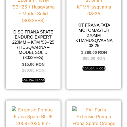
KIT FRANA FATA
MOTOMASTER
DISC FRANA SPATE
270MM
ENDURO EXPERT
KTM/HUSQVARNA
220MM – KTM ’93–’25
08-25
/ HUSQVARNA –
MODEL SOLID
1,280.00
RON
(8032EES)
990.00
RON
315.00
RON
ADAUGĂ ÎN COȘ
260.00
RON
ADAUGĂ ÎN COȘ