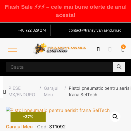
Flash Sale ⚡⚡⚡ – cele mai bune oferte de anul
acesta!
+40 722 329 274
contact@transylvaniaenduro.ro
0
PIESE
/
Garajul
/
Pistol pneumatic pentru aerisi
MX/ENDURO
Meu
frana SelTech
-37%
Garajul Meu
|
Cod:
ST1092