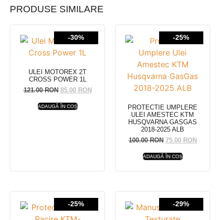
PRODUSE SIMILARE
-30%
-25%
ULEI MOTOREX 2T
CROSS POWER 1L
121.00
RON
85.00
RON
PROTECTIE UMPLERE
ADAUGĂ ÎN COȘ
ULEI AMESTEC KTM
HUSQVARNA GASGAS
2018-2025 ALB
100.00
RON
75.00
RON
ADAUGĂ ÎN COȘ
-25%
-29%