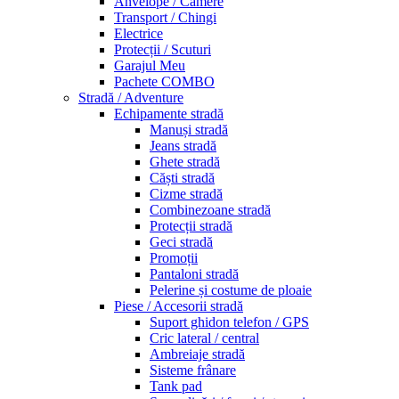
Anvelope / Camere
Transport / Chingi
Electrice
Protecții / Scuturi
Garajul Meu
Pachete COMBO
Stradă / Adventure
Echipamente stradă
Manuși stradă
Jeans stradă
Ghete stradă
Căști stradă
Cizme stradă
Combinezoane stradă
Protecții stradă
Geci stradă
Promoții
Pantaloni stradă
Pelerine și costume de ploaie
Piese / Accesorii stradă
Suport ghidon telefon / GPS
Cric lateral / central
Ambreiaje stradă
Sisteme frânare
Tank pad