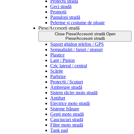
Protecții stradă
Geci stradă
Promoții
Pantaloni stradă
Pelerine și costume de ploaie
Piese/Accesorii stradă
Close Piese/Accesorii stradă
Open
Piese/Accesorii stradă
Suport ghidon telefon / GPS
Semnalizări / faruri / stopuri
Plastice
Lanț / Pinion
Cric lateral / central
Scărițe
Parbrize
Protecții / Scuturi
Ambreiaje stradă
Sistem răcire moto stradă
Antifurt
Electrice moto stradă
Sisteme frânare
Genți moto stradă
Cauciucuri stradă
Filtre moto stradă
Tank pad