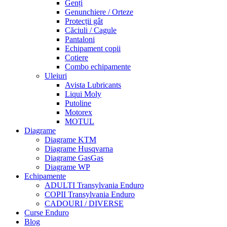
Genți
Genunchiere / Orteze
Protecții gât
Căciuli / Cagule
Pantaloni
Echipament copii
Cotiere
Combo echipamente
Uleiuri
Avista Lubricants
Liqui Moly
Putoline
Motorex
MOTUL
Diagrame
Diagrame KTM
Diagrame Husqvarna
Diagrame GasGas
Diagrame WP
Echipamente
ADULTI Transylvania Enduro
COPII Transylvania Enduro
CADOURI / DIVERSE
Curse Enduro
Blog