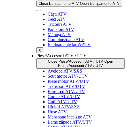
Close Echipamente ATV
Open Echipamente ATV
Căști ATV
Geci ATV
Tricouri ATV
Pantaloni ATV
Mănuși ATV
Combinezoane ATV
Echipamente iarnă ATV
X
Piese/Accesorii ATV / UTV
Close Piese/Accesorii ATV / UTV
Open
Piese/Accesorii ATV / UTV
Avelope ATV/SXS
Scut motor ATV/UTV
Piese motor ATV/UTV
Transport ATV/UTV
Bare Led ATV/UTV
Curele ATV/UTV
Cutii ATV/UTV
Uleiuri ATV/SXS
Huse ATV
Mansoane încălzite ATV
Lame zăpadă ATV/UTV