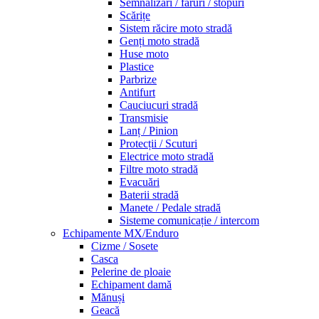
Semnalizări / faruri / stopuri
Scărițe
Sistem răcire moto stradă
Genți moto stradă
Huse moto
Plastice
Parbrize
Antifurt
Cauciucuri stradă
Transmisie
Lanț / Pinion
Protecții / Scuturi
Electrice moto stradă
Filtre moto stradă
Evacuări
Baterii stradă
Manete / Pedale stradă
Sisteme comunicație / intercom
Echipamente MX/Enduro
Cizme / Sosete
Casca
Pelerine de ploaie
Echipament damă
Mănuși
Geacă