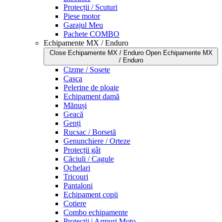
Protecții / Scuturi
Piese motor
Garajul Meu
Pachete COMBO
Echipamente MX / Enduro
Close Echipamente MX / Enduro
Open Echipamente MX
/ Enduro
Cizme / Sosete
Casca
Pelerine de ploaie
Echipament damă
Mănuși
Geacă
Genți
Rucsac / Borsetă
Genunchiere / Orteze
Protecții gât
Căciuli / Cagule
Ochelari
Tricouri
Pantaloni
Echipament copii
Cotiere
Combo echipamente
Protecții | Armuri Moto