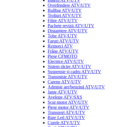
Baterii ATV/UTV
Overfendere ATV/UTV
Bullbar ATV/UTV
Troliuri ATV/UTV
Filtre ATV/UTV
Pachete revizii ATV/UTV
Distanțiere ATV/UTV
Tobe ATV/UTV
Faruri ATV/UTV
Remorci ATV
Frâne ATV/UTV
Piese CFMOTO
Electrice ATV/UTV
Sistem răcire ATV/UTV
Suspensie și cadru ATV/UTV
Transmisie ATV/UTV
Carene ATV/UTV
Admisie aer/benzină ATV/UTV
Jante ATV/UTV
Avelope ATV/SXS
Scut motor ATV/UTV
Piese motor ATV/UTV
Transport ATV/UTV
Bare Led ATV/UTV
Curele ATV/UTV