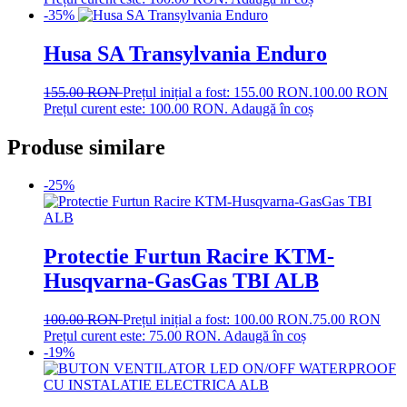
-35%
Husa SA Transylvania Enduro
155.00
RON
Prețul inițial a fost: 155.00 RON.
100.00
RON
Prețul curent este: 100.00 RON.
Adaugă în coș
Produse similare
-25%
Protectie Furtun Racire KTM-
Husqvarna-GasGas TBI ALB
100.00
RON
Prețul inițial a fost: 100.00 RON.
75.00
RON
Prețul curent este: 75.00 RON.
Adaugă în coș
-19%