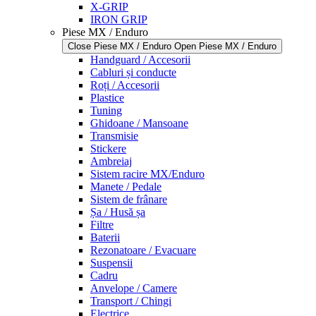
X-GRIP
IRON GRIP
Piese MX / Enduro
Close Piese MX / Enduro
Open Piese MX / Enduro
Handguard / Accesorii
Cabluri și conducte
Roți / Accesorii
Plastice
Tuning
Ghidoane / Mansoane
Transmisie
Stickere
Ambreiaj
Sistem racire MX/Enduro
Manete / Pedale
Sistem de frânare
Șa / Husă șa
Filtre
Baterii
Rezonatoare / Evacuare
Suspensii
Cadru
Anvelope / Camere
Transport / Chingi
Electrice