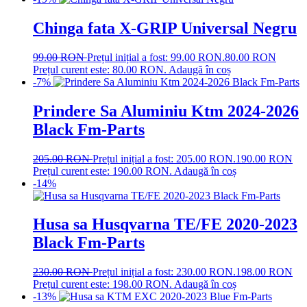
Chinga fata X-GRIP Universal Negru
99.00
RON
Prețul inițial a fost: 99.00 RON.
80.00
RON
Prețul curent este: 80.00 RON.
Adaugă în coș
-7%
Prindere Sa Aluminiu Ktm 2024-2026
Black Fm-Parts
205.00
RON
Prețul inițial a fost: 205.00 RON.
190.00
RON
Prețul curent este: 190.00 RON.
Adaugă în coș
-14%
Husa sa Husqvarna TE/FE 2020-2023
Black Fm-Parts
230.00
RON
Prețul inițial a fost: 230.00 RON.
198.00
RON
Prețul curent este: 198.00 RON.
Adaugă în coș
-13%