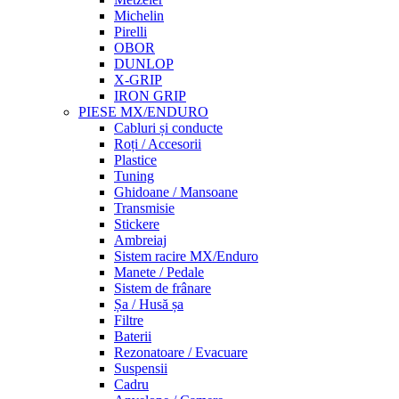
Michelin
Pirelli
OBOR
DUNLOP
X-GRIP
IRON GRIP
PIESE MX/ENDURO
Cabluri și conducte
Roți / Accesorii
Plastice
Tuning
Ghidoane / Mansoane
Transmisie
Stickere
Ambreiaj
Sistem racire MX/Enduro
Manete / Pedale
Sistem de frânare
Șa / Husă șa
Filtre
Baterii
Rezonatoare / Evacuare
Suspensii
Cadru