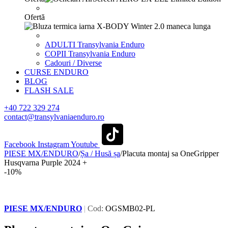
Ofertă
ADULTI Transylvania Enduro
COPII Transylvania Enduro
Cadouri / Diverse
CURSE ENDURO
BLOG
FLASH SALE
+40 722 329 274
contact@transylvaniaenduro.ro
Facebook
Instagram
Youtube
PIESE MX/ENDURO
/
Șa / Husă șa
/
Placuta montaj sa OneGripper
Husqvarna Purple 2024 +
-10%
PIESE MX/ENDURO
|
Cod:
OGSMB02-PL