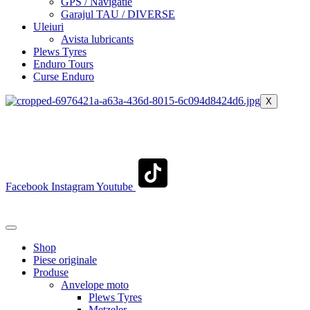
GPS / Navigatie
Garajul TAU / DIVERSE
Uleiuri
Avista lubricants
Plews Tyres
Enduro Tours
Curse Enduro
X
+40 722 329 274
contact@transylvaniaenduro.ro
Facebook
Instagram
Youtube
+40 722 329 274
contact@transylvaniaenduro.ro
Shop
Piese originale
Produse
Anvelope moto
Plews Tyres
Metzeler