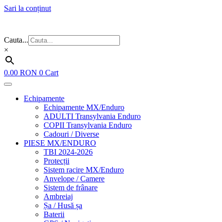
Sari la conținut
Flash Sale ⚡⚡⚡ – cele mai bune oferte de anul acesta!
Cauta...
×
0.00
RON
0
Cart
Echipamente
Echipamente MX/Enduro
ADULTI Transylvania Enduro
COPII Transylvania Enduro
Cadouri / Diverse
PIESE MX/ENDURO
TBI 2024-2026
Protecții
Sistem racire MX/Enduro
Anvelope / Camere
Sistem de frânare
Ambreiaj
Șa / Husă șa
Baterii