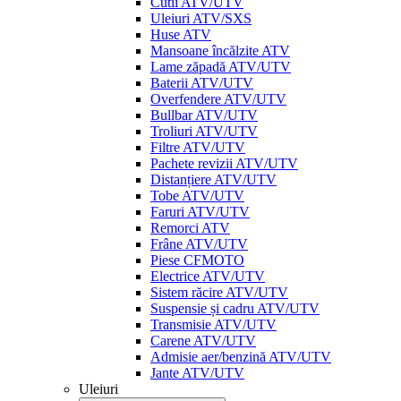
Cutii ATV/UTV
Uleiuri ATV/SXS
Huse ATV
Mansoane încălzite ATV
Lame zăpadă ATV/UTV
Baterii ATV/UTV
Overfendere ATV/UTV
Bullbar ATV/UTV
Troliuri ATV/UTV
Filtre ATV/UTV
Pachete revizii ATV/UTV
Distanțiere ATV/UTV
Tobe ATV/UTV
Faruri ATV/UTV
Remorci ATV
Frâne ATV/UTV
Piese CFMOTO
Electrice ATV/UTV
Sistem răcire ATV/UTV
Suspensie și cadru ATV/UTV
Transmisie ATV/UTV
Carene ATV/UTV
Admisie aer/benzină ATV/UTV
Jante ATV/UTV
Uleiuri