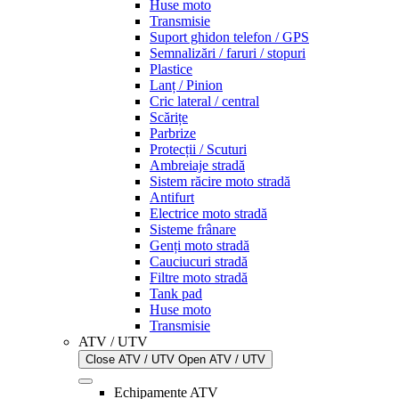
Huse moto
Transmisie
Suport ghidon telefon / GPS
Semnalizări / faruri / stopuri
Plastice
Lanț / Pinion
Cric lateral / central
Scărițe
Parbrize
Protecții / Scuturi
Ambreiaje stradă
Sistem răcire moto stradă
Antifurt
Electrice moto stradă
Sisteme frânare
Genți moto stradă
Cauciucuri stradă
Filtre moto stradă
Tank pad
Huse moto
Transmisie
ATV / UTV
Close ATV / UTV
Open ATV / UTV
Echipamente ATV