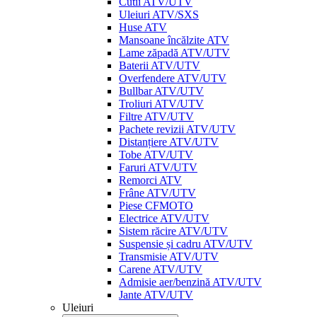
Cutii ATV/UTV
Uleiuri ATV/SXS
Huse ATV
Mansoane încălzite ATV
Lame zăpadă ATV/UTV
Baterii ATV/UTV
Overfendere ATV/UTV
Bullbar ATV/UTV
Troliuri ATV/UTV
Filtre ATV/UTV
Pachete revizii ATV/UTV
Distanțiere ATV/UTV
Tobe ATV/UTV
Faruri ATV/UTV
Remorci ATV
Frâne ATV/UTV
Piese CFMOTO
Electrice ATV/UTV
Sistem răcire ATV/UTV
Suspensie și cadru ATV/UTV
Transmisie ATV/UTV
Carene ATV/UTV
Admisie aer/benzină ATV/UTV
Jante ATV/UTV
Uleiuri