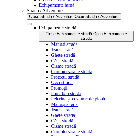
Echipamente iarnă
Stradă / Adventure
Close Stradă / Adventure
Open Stradă / Adventure
Echipamente stradă
Close Echipamente stradă
Open Echipamente
stradă
Manuși stradă
Jeans stradă
Ghete stradă
Căști stradă
Cizme stradă
Combinezoane stradă
Protecții stradă
Geci stradă
Promoții
Pantaloni stradă
Pelerine și costume de ploaie
Manuși stradă
Jeans stradă
Ghete stradă
Căști stradă
Cizme stradă
Combinezoane stradă