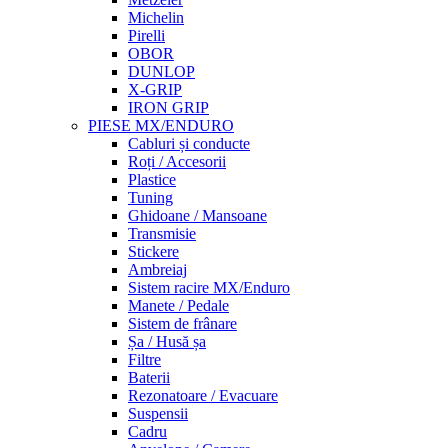
Michelin
Pirelli
OBOR
DUNLOP
X-GRIP
IRON GRIP
PIESE MX/ENDURO
Cabluri și conducte
Roți / Accesorii
Plastice
Tuning
Ghidoane / Mansoane
Transmisie
Stickere
Ambreiaj
Sistem racire MX/Enduro
Manete / Pedale
Sistem de frânare
Șa / Husă șa
Filtre
Baterii
Rezonatoare / Evacuare
Suspensii
Cadru