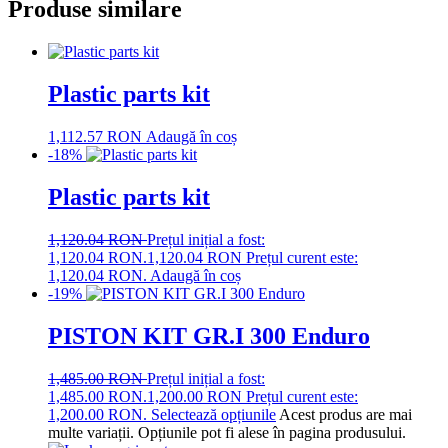
Produse similare
Plastic parts kit
1,112.57
RON
Adaugă în coș
-18%
Plastic parts kit
1,120.04
RON
Prețul inițial a fost:
1,120.04 RON.
1,120.04
RON
Prețul curent este:
1,120.04 RON.
Adaugă în coș
-19%
PISTON KIT GR.I 300 Enduro
1,485.00
RON
Prețul inițial a fost:
1,485.00 RON.
1,200.00
RON
Prețul curent este:
1,200.00 RON.
Selectează opțiunile
Acest produs are mai
multe variații. Opțiunile pot fi alese în pagina produsului.