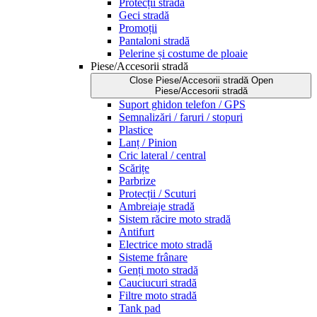
Protecții stradă
Geci stradă
Promoții
Pantaloni stradă
Pelerine și costume de ploaie
Piese/Accesorii stradă
Close Piese/Accesorii stradă
Open
Piese/Accesorii stradă
Suport ghidon telefon / GPS
Semnalizări / faruri / stopuri
Plastice
Lanț / Pinion
Cric lateral / central
Scărițe
Parbrize
Protecții / Scuturi
Ambreiaje stradă
Sistem răcire moto stradă
Antifurt
Electrice moto stradă
Sisteme frânare
Genți moto stradă
Cauciucuri stradă
Filtre moto stradă
Tank pad