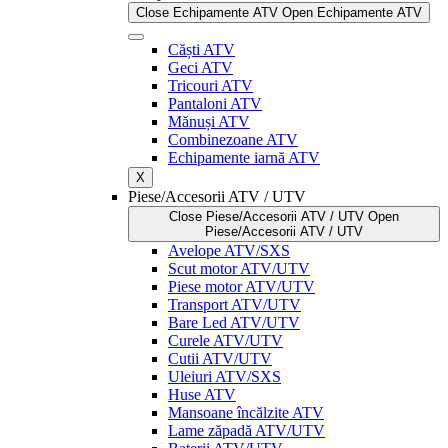
Close Echipamente ATV
Open Echipamente ATV
Căști ATV
Geci ATV
Tricouri ATV
Pantaloni ATV
Mănuși ATV
Combinezoane ATV
Echipamente iarnă ATV
X
Piese/Accesorii ATV / UTV
Close Piese/Accesorii ATV / UTV
Open
Piese/Accesorii ATV / UTV
Avelope ATV/SXS
Scut motor ATV/UTV
Piese motor ATV/UTV
Transport ATV/UTV
Bare Led ATV/UTV
Curele ATV/UTV
Cutii ATV/UTV
Uleiuri ATV/SXS
Huse ATV
Mansoane încălzite ATV
Lame zăpadă ATV/UTV