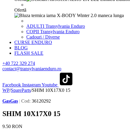
Ofertă
ADULTI Transylvania Enduro
COPII Transylvania Enduro
Cadouri / Diverse
CURSE ENDURO
BLOG
FLASH SALE
+40 722 329 274
contact@transylvaniaenduro.ro
Facebook
Instagram
Youtube
WP
/
SpareParts
/
SHIM 10X17X0 15
GasGas
|
Cod:
36120292
SHIM 10X17X0 15
9.50
RON