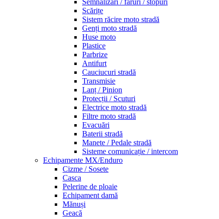
Semnalizări / faruri / stopuri
Scărițe
Sistem răcire moto stradă
Genți moto stradă
Huse moto
Plastice
Parbrize
Antifurt
Cauciucuri stradă
Transmisie
Lanț / Pinion
Protecții / Scuturi
Electrice moto stradă
Filtre moto stradă
Evacuări
Baterii stradă
Manete / Pedale stradă
Sisteme comunicație / intercom
Echipamente MX/Enduro
Cizme / Sosete
Casca
Pelerine de ploaie
Echipament damă
Mănuși
Geacă