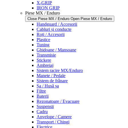
X-GRIP
IRON GRIP
Piese MX / Enduro
Close Piese MX / Enduro
Open Piese MX / Enduro
Handguard / Accesorii
Cabluri și conducte
Roți / Accesorii
Plastice
Tuning
Ghidoane / Mansoane
Transmisie
Stickere
Ambreiaj
Sistem racire MX/Enduro
Manete / Pedale
Sistem de frânare
Șa / Husă șa
Filtre
Baterii
Rezonatoare / Evacuare
Suspensii
Cadru
Anvelope / Camere
Transport / Chingi
Electrice