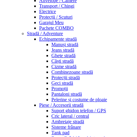
Anvelope / Camere
Transport / Chingi
Electrice
Protecții / Scuturi
Garajul Meu
Pachete COMBO
Stradă / Adventure
Echipamente stradă
Manuși stradă
Jeans stradă
Ghete stradă
Căști stradă
Cizme stradă
Combinezoane stradă
Protecții stradă
Geci stradă
Promoții
Pantaloni stradă
Pelerine și costume de ploaie
Piese / Accesorii stradă
Suport ghidon telefon / GPS
Cric lateral / central
Ambreiaje stradă
Sisteme frânare
Tank pad