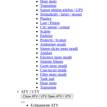
Huse moto
Transmisie
Suport ghidon telefon / GPS
Semnalizări / faruri / stopuri
Plastice
Lanț / Pinion
Cric lateral / central
Scărițe
Parbrize
Protecții / Scuturi
Ambreiaje stradă
Sistem răcire moto stradă
Antifurt
Electrice moto stradă
Sisteme frânare
Genți moto stradă
Cauciucuri stradă
Filtre moto stradă
Tank pad
Huse moto
Transmisie
ATV / UTV
Close ATV / UTV
Open ATV / UTV
Echipamente ATV