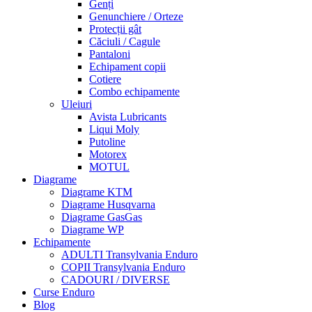
Genți
Genunchiere / Orteze
Protecții gât
Căciuli / Cagule
Pantaloni
Echipament copii
Cotiere
Combo echipamente
Uleiuri
Avista Lubricants
Liqui Moly
Putoline
Motorex
MOTUL
Diagrame
Diagrame KTM
Diagrame Husqvarna
Diagrame GasGas
Diagrame WP
Echipamente
ADULTI Transylvania Enduro
COPII Transylvania Enduro
CADOURI / DIVERSE
Curse Enduro
Blog