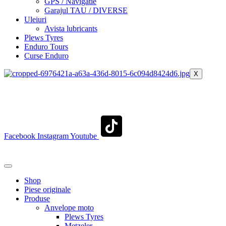
GPS / Navigatie
Garajul TAU / DIVERSE
Uleiuri
Avista lubricants
Plews Tyres
Enduro Tours
Curse Enduro
X
+40 722 329 274
contact@transylvaniaenduro.ro
Facebook
Instagram
Youtube
+40 722 329 274
contact@transylvaniaenduro.ro
Shop
Piese originale
Produse
Anvelope moto
Plews Tyres
Metzeler