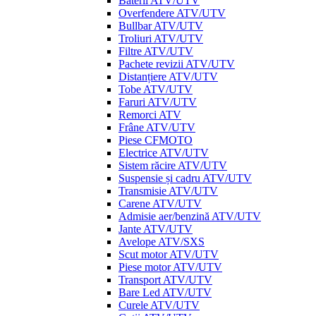
Baterii ATV/UTV
Overfendere ATV/UTV
Bullbar ATV/UTV
Troliuri ATV/UTV
Filtre ATV/UTV
Pachete revizii ATV/UTV
Distanțiere ATV/UTV
Tobe ATV/UTV
Faruri ATV/UTV
Remorci ATV
Frâne ATV/UTV
Piese CFMOTO
Electrice ATV/UTV
Sistem răcire ATV/UTV
Suspensie și cadru ATV/UTV
Transmisie ATV/UTV
Carene ATV/UTV
Admisie aer/benzină ATV/UTV
Jante ATV/UTV
Avelope ATV/SXS
Scut motor ATV/UTV
Piese motor ATV/UTV
Transport ATV/UTV
Bare Led ATV/UTV
Curele ATV/UTV