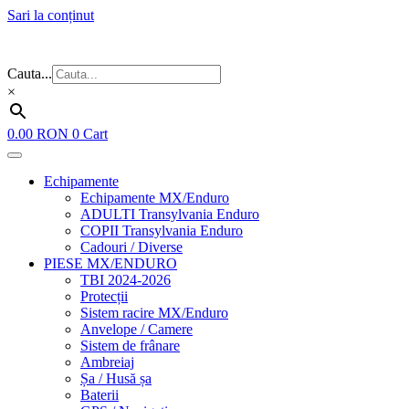
Sari la conținut
Flash Sale ⚡⚡⚡ – cele mai bune oferte de anul acesta!
Cauta...
×
0.00
RON
0
Cart
Echipamente
Echipamente MX/Enduro
ADULTI Transylvania Enduro
COPII Transylvania Enduro
Cadouri / Diverse
PIESE MX/ENDURO
TBI 2024-2026
Protecții
Sistem racire MX/Enduro
Anvelope / Camere
Sistem de frânare
Ambreiaj
Șa / Husă șa
Baterii