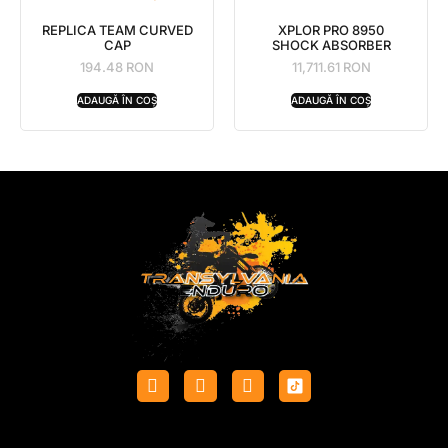
REPLICA TEAM CURVED
XPLOR PRO 8950
CAP
SHOCK ABSORBER
194.48
RON
11,711.61
RON
ADAUGĂ ÎN COȘ
ADAUGĂ ÎN COȘ