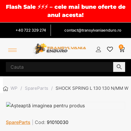
Flash Sale ⚡⚡⚡ – cele mai bune oferte de
anul acesta!
+40 722 329 274
contact@transylvaniaenduro.ro
0
WP
/
SpareParts
/
SHOCK SPRING L 130 130 N/MM W
SpareParts
|
Cod:
91010030