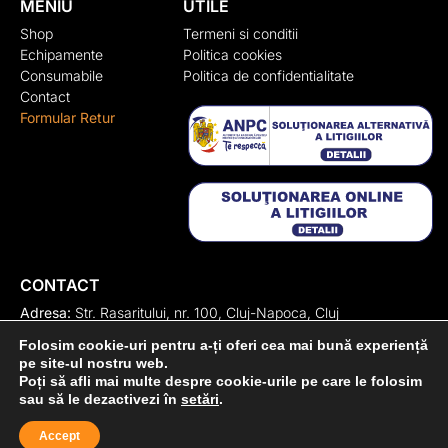
MENIU
UTILE
Shop
Termeni si conditii
Echipamente
Politica cookies
Consumabile
Politica de confidentialitate
Contact
Formular Retur
CONTACT
Adresa:
Str. Rasaritului, nr. 100, Cluj-Napoca, Cluj
+40 722 329 274
Folosim cookie-uri pentru a-ți oferi cea mai bună experiență
contact@transylvaniaenduro.ro
pe site-ul nostru web.
Poți să afli mai multe despre cookie-urile pe care le folosim
sau să le dezactivezi în
setări
.
Accept