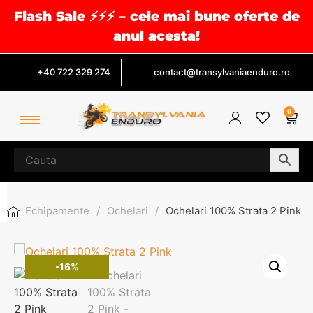
Flash Sale ⚡⚡⚡ – cele mai bune oferte de
anul acesta!
+40 722 329 274
contact@transylvaniaenduro.ro
0
Echipamente
/
Ochelari
/
Ochelari 100% Strata 2 Pink
-16%