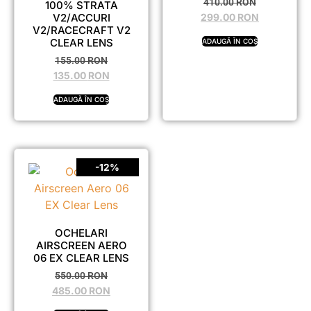
410.00
RON
100% STRATA
V2/ACCURI
299.00
RON
V2/RACECRAFT V2
CLEAR LENS
ADAUGĂ ÎN COȘ
155.00
RON
135.00
RON
ADAUGĂ ÎN COȘ
-12%
OCHELARI
AIRSCREEN AERO
06 EX CLEAR LENS
550.00
RON
485.00
RON