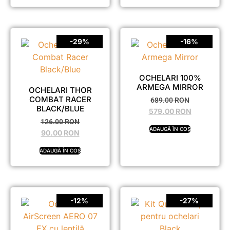
-29%
-16%
OCHELARI 100%
ARMEGA MIRROR
OCHELARI THOR
COMBAT RACER
689.00
RON
BLACK/BLUE
579.00
RON
126.00
RON
ADAUGĂ ÎN COȘ
90.00
RON
ADAUGĂ ÎN COȘ
-12%
-27%