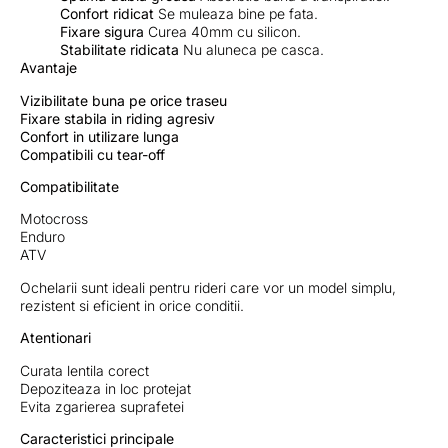
Confort ridicat
Se muleaza bine pe fata.
Fixare sigura
Curea 40mm cu silicon.
Stabilitate ridicata
Nu aluneca pe casca.
Avantaje
Vizibilitate buna pe orice traseu
Fixare stabila in riding agresiv
Confort in utilizare lunga
Compatibili cu tear-off
Compatibilitate
Motocross
Enduro
ATV
Ochelarii sunt ideali pentru rideri care vor un model simplu,
rezistent si eficient in orice conditii.
Atentionari
Curata lentila corect
Depoziteaza in loc protejat
Evita zgarierea suprafetei
Caracteristici principale