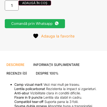
ADAUGĂ ÎN COȘ
Comandă prin Whatsapp
Adauga la favorite
DESCRIERE
INFORMAȚII SUPLIMENTARE
RECENZII (0)
DESPRE 100%
Camp vizual marit
Vezi mai mult pe traseu.
Lentila policarbonat
Rezistenta la impact si zgarieturi.
Anti-abur
Vizibilitate clara in conditii dificile.
Fixare in 9 puncte
Lentila sta stabil in cadru.
Compatibil tear-off
Suporta pana la 3 folii.
Spuma dubla groasa
Absorbtie buna a transpiratiei.