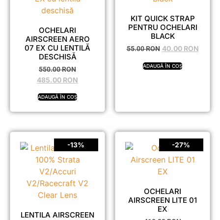
KIT QUICK STRAP
PENTRU OCHELARI
OCHELARI
BLACK
AIRSCREEN AERO
07 EX CU LENTILĂ
40.00
RON
55.00
RON
DESCHISĂ
ADAUGĂ ÎN COȘ
550.00
RON
485.00
RON
ADAUGĂ ÎN COȘ
-13%
-27%
OCHELARI
AIRSCREEN LITE 01
EX
LENTILA AIRSCREEN