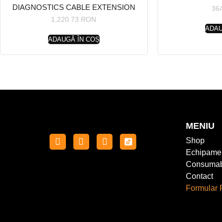
DIAGNOSTICS CABLE EXTENSION
36
1,220.73
RON
ADAU
ADAUGĂ ÎN COȘ
MENIU
Shop
Echipame
Consumab
Contact
Formular 