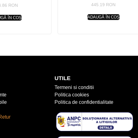
445.19
RON
4.86
RON
ADAUGĂ ÎN COȘ
GĂ ÎN COȘ
UTILE
Termeni si conditii
nte
Politica cookies
ile
Politica de confidentialitate
Retur