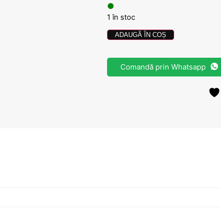
●
1 în stoc
ADAUGĂ ÎN COȘ
Comandă prin Whatsapp