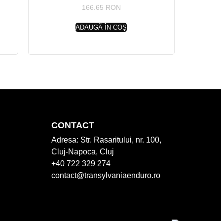
166.65
RON
ADAUGĂ ÎN COȘ
CONTACT
Adresa:
Str. Rasaritului, nr. 100,
Cluj-Napoca, Cluj
+40 722 329 274
contact@transylvaniaenduro.ro