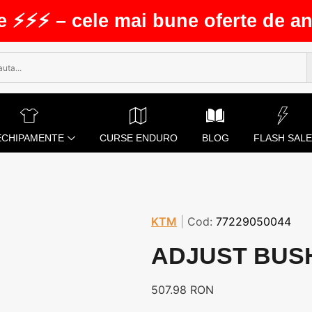
e ⚡⚡⚡ – cele mai bune oferte de an
ECHIPAMENTE
CURSE ENDURO
BLOG
FLASH SALE
KTM
|
Cod:
77229050044
ADJUST BUSH
507.98
RON