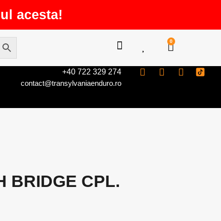
ul acesta!
0
+40 722 329 274
contact@transylvaniaenduro.ro
 BRIDGE CPL.