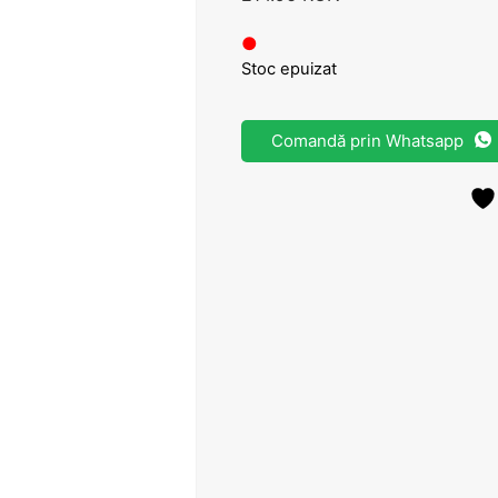
●
Stoc epuizat
Comandă prin Whatsapp