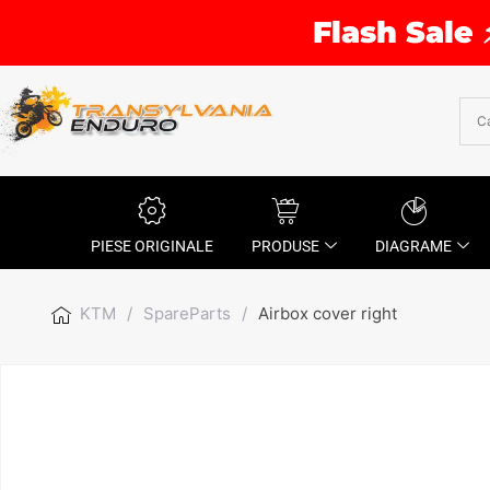
Flash Sale 
PIESE ORIGINALE
PRODUSE
DIAGRAME
KTM
/
SpareParts
/
Airbox cover right