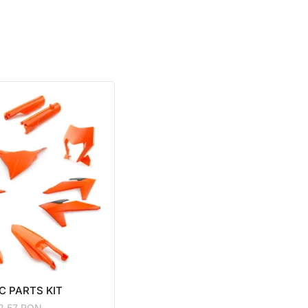
C PARTS KIT
12.57
RON