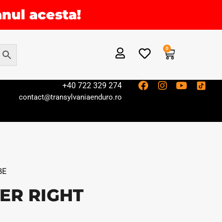
anul acesta!
0
+40 722 329 274
contact@transylvaniaenduro.ro
BE
ER RIGHT