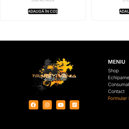
ADAUGĂ ÎN COȘ
ADAU
MENIU
Shop
Echipame
Consumab
Contact
Formular 