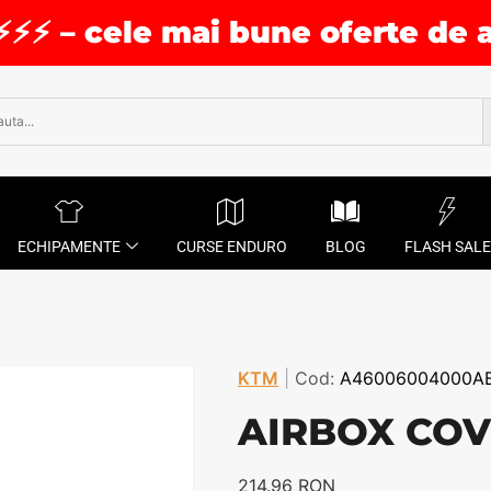
⚡⚡⚡ – cele mai bune oferte de 
ECHIPAMENTE
CURSE ENDURO
BLOG
FLASH SALE
KTM
|
Cod:
A46006004000A
AIRBOX COV
214.96
RON