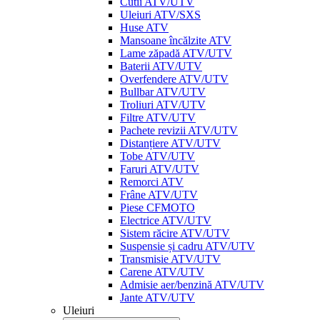
Cutii ATV/UTV
Uleiuri ATV/SXS
Huse ATV
Mansoane încălzite ATV
Lame zăpadă ATV/UTV
Baterii ATV/UTV
Overfendere ATV/UTV
Bullbar ATV/UTV
Troliuri ATV/UTV
Filtre ATV/UTV
Pachete revizii ATV/UTV
Distanțiere ATV/UTV
Tobe ATV/UTV
Faruri ATV/UTV
Remorci ATV
Frâne ATV/UTV
Piese CFMOTO
Electrice ATV/UTV
Sistem răcire ATV/UTV
Suspensie și cadru ATV/UTV
Transmisie ATV/UTV
Carene ATV/UTV
Admisie aer/benzină ATV/UTV
Jante ATV/UTV
Uleiuri