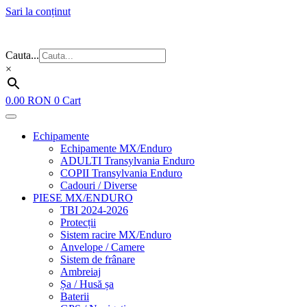
Sari la conținut
Flash Sale ⚡⚡⚡ – cele mai bune oferte de anul acesta!
Cauta...
×
0.00
RON
0
Cart
Echipamente
Echipamente MX/Enduro
ADULTI Transylvania Enduro
COPII Transylvania Enduro
Cadouri / Diverse
PIESE MX/ENDURO
TBI 2024-2026
Protecții
Sistem racire MX/Enduro
Anvelope / Camere
Sistem de frânare
Ambreiaj
Șa / Husă șa
Baterii