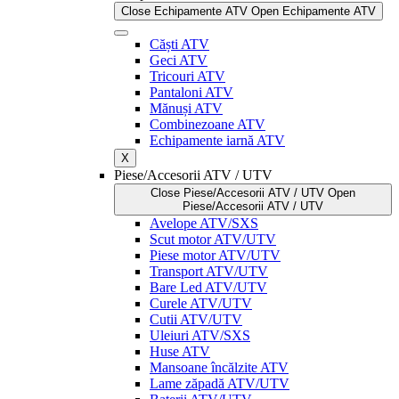
Close Echipamente ATV
Open Echipamente ATV
Căști ATV
Geci ATV
Tricouri ATV
Pantaloni ATV
Mănuși ATV
Combinezoane ATV
Echipamente iarnă ATV
X
Piese/Accesorii ATV / UTV
Close Piese/Accesorii ATV / UTV
Open
Piese/Accesorii ATV / UTV
Avelope ATV/SXS
Scut motor ATV/UTV
Piese motor ATV/UTV
Transport ATV/UTV
Bare Led ATV/UTV
Curele ATV/UTV
Cutii ATV/UTV
Uleiuri ATV/SXS
Huse ATV
Mansoane încălzite ATV
Lame zăpadă ATV/UTV