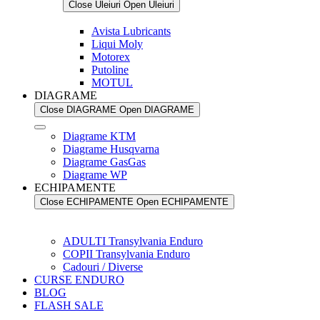
Close Uleiuri
Open Uleiuri
Avista Lubricants
Liqui Moly
Motorex
Putoline
MOTUL
DIAGRAME
Close DIAGRAME
Open DIAGRAME
Diagrame KTM
Diagrame Husqvarna
Diagrame GasGas
Diagrame WP
ECHIPAMENTE
Close ECHIPAMENTE
Open ECHIPAMENTE
ADULTI Transylvania Enduro
COPII Transylvania Enduro
Cadouri / Diverse
CURSE ENDURO
BLOG
FLASH SALE