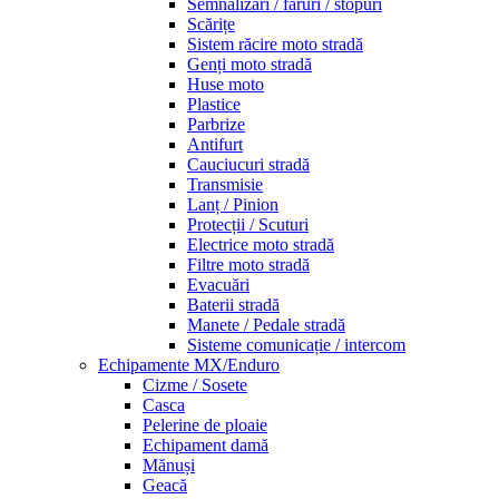
Semnalizări / faruri / stopuri
Scărițe
Sistem răcire moto stradă
Genți moto stradă
Huse moto
Plastice
Parbrize
Antifurt
Cauciucuri stradă
Transmisie
Lanț / Pinion
Protecții / Scuturi
Electrice moto stradă
Filtre moto stradă
Evacuări
Baterii stradă
Manete / Pedale stradă
Sisteme comunicație / intercom
Echipamente MX/Enduro
Cizme / Sosete
Casca
Pelerine de ploaie
Echipament damă
Mănuși
Geacă