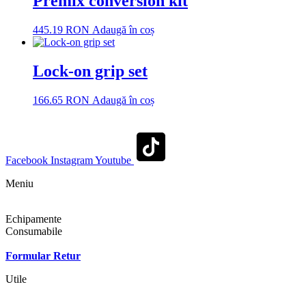
Premix conversion kit
445.19
RON
Adaugă în coș
Lock-on grip set
166.65
RON
Adaugă în coș
Facebook
Instagram
Youtube
Meniu
Shop
Echipamente
Consumabile
Contact
Formular Retur
Utile
Termeni si conditii