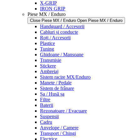
X-GRIP
IRON GRIP
Piese MX / Enduro
Close Piese MX / Enduro
Open Piese MX / Enduro
Handguard / Accesorii
Cabluri și conducte
Roți / Accesorii
Plastice
Tuning
Ghidoane / Mansoane
Transmisie
Stickere
Ambreiaj
Sistem racire MX/Enduro
Manete / Pedale
Sistem de frânare
Șa / Husă șa
Filtre
Baterii
Rezonatoare / Evacuare
Suspensii
Cadru
Anvelope / Camere
Transport / Chingi
Electrice