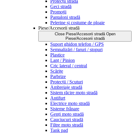
Protecții stradă
Geci stradă
Promoții
Pantaloni stradă
Pelerine și costume de ploaie
Piese/Accesorii stradă
Close Piese/Accesorii stradă
Open
Piese/Accesorii stradă
Suport ghidon telefon / GPS
Semnalizări / faruri / stopuri
Plastice
Lanț / Pinion
Cric lateral / central
Scărițe
Parbrize
Protecții / Scuturi
Ambreiaje stradă
Sistem răcire moto stradă
Antifurt
Electrice moto stradă
Sisteme frânare
Genți moto stradă
Cauciucuri stradă
Filtre moto stradă
Tank pad