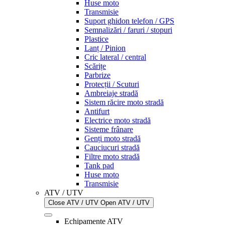
Huse moto
Transmisie
Suport ghidon telefon / GPS
Semnalizări / faruri / stopuri
Plastice
Lanț / Pinion
Cric lateral / central
Scărițe
Parbrize
Protecții / Scuturi
Ambreiaje stradă
Sistem răcire moto stradă
Antifurt
Electrice moto stradă
Sisteme frânare
Genți moto stradă
Cauciucuri stradă
Filtre moto stradă
Tank pad
Huse moto
Transmisie
ATV / UTV
Close ATV / UTV
Open ATV / UTV
Echipamente ATV