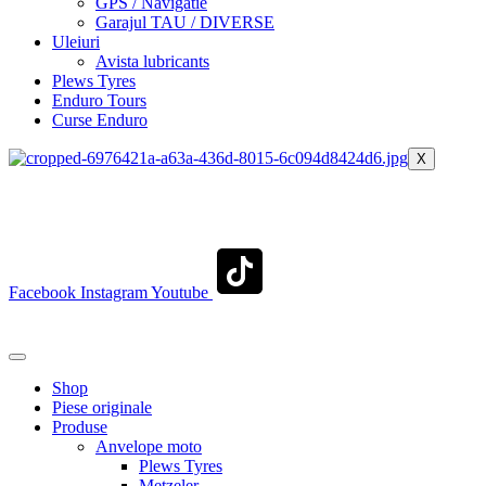
GPS / Navigatie
Garajul TAU / DIVERSE
Uleiuri
Avista lubricants
Plews Tyres
Enduro Tours
Curse Enduro
X
+40 722 329 274
contact@transylvaniaenduro.ro
Facebook
Instagram
Youtube
+40 722 329 274
contact@transylvaniaenduro.ro
Shop
Piese originale
Produse
Anvelope moto
Plews Tyres
Metzeler