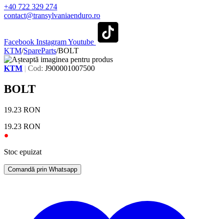
+40 722 329 274
contact@transylvaniaenduro.ro
Facebook
Instagram
Youtube
KTM
/
SpareParts
/
BOLT
KTM
|
Cod:
J900001007500
BOLT
19.23
RON
19.23
RON
●
Stoc epuizat
Comandă prin Whatsapp