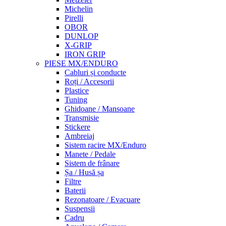
Michelin
Pirelli
OBOR
DUNLOP
X-GRIP
IRON GRIP
PIESE MX/ENDURO
Cabluri și conducte
Roți / Accesorii
Plastice
Tuning
Ghidoane / Mansoane
Transmisie
Stickere
Ambreiaj
Sistem racire MX/Enduro
Manete / Pedale
Sistem de frânare
Șa / Husă șa
Filtre
Baterii
Rezonatoare / Evacuare
Suspensii
Cadru