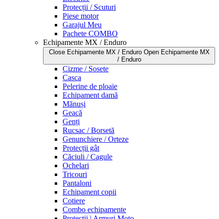
Protecții / Scuturi
Piese motor
Garajul Meu
Pachete COMBO
Echipamente MX / Enduro
Close Echipamente MX / Enduro
Open Echipamente MX
/ Enduro
Cizme / Sosete
Casca
Pelerine de ploaie
Echipament damă
Mănuși
Geacă
Genți
Rucsac / Borsetă
Genunchiere / Orteze
Protecții gât
Căciuli / Cagule
Ochelari
Tricouri
Pantaloni
Echipament copii
Cotiere
Combo echipamente
Protecții | Armuri Moto