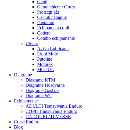
Genți
Genunchiere / Orteze
Protecții gât
Căciuli / Cagule
Pantaloni
Echipament copii
Cotiere
Combo echipamente
Uleiuri
Avista Lubricants
Liqui Moly
Putoline
Motorex
MOTUL
Diagrame
Diagrame KTM
Diagrame Husqvarna
Diagrame GasGas
Diagrame WP
Echipamente
ADULTI Transylvania Enduro
COPII Transylvania Enduro
CADOURI / DIVERSE
Curse Enduro
Blog