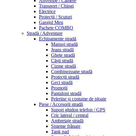
Anvelope / Camere
Transport / Chingi
Electrice
Protecții / Scuturi
Garajul Meu
Pachete COMBO
Stradă / Adventure
Echipamente stradă
Manuși stradă
Jeans stradă
Ghete stradă
Căști stradă
Cizme stradă
Combinezoane stradă
Protecții stradă
Geci stradă
Promoții
Pantaloni stradă
Pelerine și costume de ploaie
Piese / Accesorii stradă
Suport ghidon telefon / GPS
Cric lateral / central
Ambreiaje stradă
Sisteme frânare
Tank pad