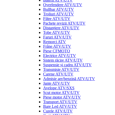
Baterii ATV/UTV
Overfendere ATV/UTV
Bullbar ATV/UTV
Troliuri ATV/UTV
Filtre ATV/UTV
Pachete revizii ATV/UTV
Distanțiere ATV/UTV
Tobe ATV/UTV
Faruri ATV/UTV
Remorci ATV
Frâne ATV/UTV
Piese CFMOTO
Electrice ATV/UTV
Sistem răcire ATV/UTV
Suspensie și cadru ATV/UTV
Transmisie ATV/UTV
Carene ATV/UTV
Admisie aer/benzină ATV/UTV
Jante ATV/UTV
Avelope ATV/SXS
Scut motor ATV/UTV
Piese motor ATV/UTV
Transport ATV/UTV
Bare Led ATV/UTV
Curele ATV/UTV