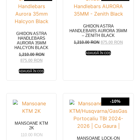
GHIDON ASTRA
HANDLEBARS AURORA 35MM
GHIDON ASTRA
– ZENITH BLACK
HANDLEBARS
1,210.00
RON
875.00
RON
AURORA 35MM
HALCYON BLACK
ADAUGĂ ÎN COȘ
1,210.00
RON
875.00
RON
ADAUGĂ ÎN COȘ
-10%
MANSOANE KTM
2K
110.00
RON
MANSOANE LOCK-ON