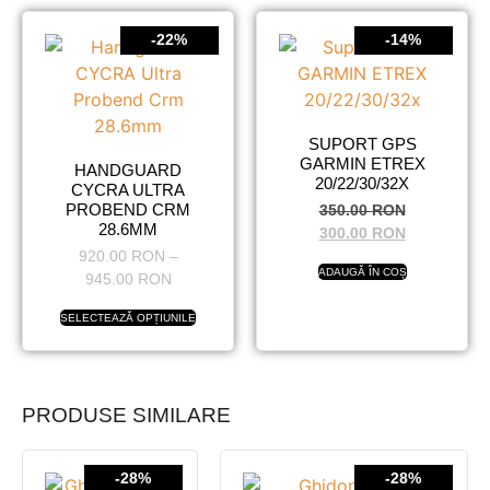
-22%
-14%
SUPORT GPS
GARMIN ETREX
HANDGUARD
20/22/30/32X
CYCRA ULTRA
PROBEND CRM
350.00
RON
28.6MM
300.00
RON
920.00
RON
–
ADAUGĂ ÎN COȘ
945.00
RON
SELECTEAZĂ OPȚIUNILE
PRODUSE SIMILARE
-28%
-28%