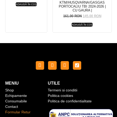
KTM/HUSQVARNA/GASGAS
ADAUGĂ ÎN COȘ
PORTOCALIU TBI 2024-2026 |
CU GAURA |
161.00
RON
145.00
RON
ADAUGĂ ÎN COȘ
MENIU
UTILE
Shop
Termeni si conditii
Echipamente
Politica cookies
Consumabile
Politica de confidentialitate
Contact
Formular Retur