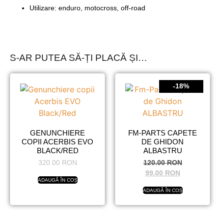
Utilizare: enduro, motocross, off-road
S-AR PUTEA SĂ-ȚI PLACĂ ȘI…
-18%
GENUNCHIERE
FM-PARTS CAPETE
COPII ACERBIS EVO
DE GHIDON
BLACK/RED
ALBASTRU
320.00
RON
120.00
RON
99.00
RON
ADAUGĂ ÎN COȘ
ADAUGĂ ÎN COȘ