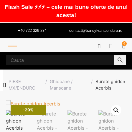
Flash Sale ⚡⚡⚡ – cele mai bune oferte de anul
acesta!
+40 722 329 274
contact@transylvaniaenduro.ro
0
PIESE
/
Ghidoane /
/
Burete ghidon
MX/ENDURO
Mansoane
Acerbis
-29%