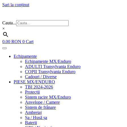
Sari la conținut
Flash Sale ⚡⚡⚡ – cele mai bune oferte de anul acesta!
Cauta...
×
0.00
RON
0
Cart
Echipamente
Echipamente MX/Enduro
ADULTI Transylvania Enduro
COPII Transylvania Enduro
Cadouri / Diverse
PIESE MX/ENDURO
TBI 2024-2026
Protecții
Sistem racire MX/Enduro
Anvelope / Camere
Sistem de frânare
Ambreiaj
Șa / Husă șa
Baterii