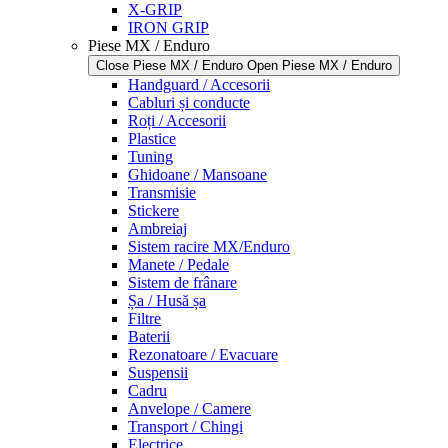
X-GRIP
IRON GRIP
Piese MX / Enduro
Close Piese MX / Enduro
Open Piese MX / Enduro
Handguard / Accesorii
Cabluri și conducte
Roți / Accesorii
Plastice
Tuning
Ghidoane / Mansoane
Transmisie
Stickere
Ambreiaj
Sistem racire MX/Enduro
Manete / Pedale
Sistem de frânare
Șa / Husă șa
Filtre
Baterii
Rezonatoare / Evacuare
Suspensii
Cadru
Anvelope / Camere
Transport / Chingi
Electrice