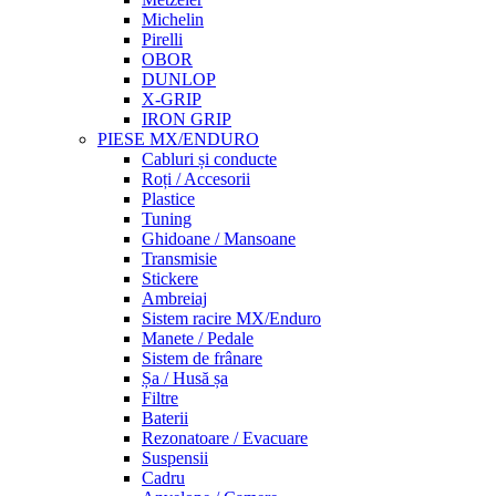
Michelin
Pirelli
OBOR
DUNLOP
X-GRIP
IRON GRIP
PIESE MX/ENDURO
Cabluri și conducte
Roți / Accesorii
Plastice
Tuning
Ghidoane / Mansoane
Transmisie
Stickere
Ambreiaj
Sistem racire MX/Enduro
Manete / Pedale
Sistem de frânare
Șa / Husă șa
Filtre
Baterii
Rezonatoare / Evacuare
Suspensii
Cadru