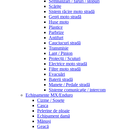
Semnalizări / faruri / stopuri
Scărițe
Sistem răcire moto stradă
Genți moto stradă
Huse moto
Plastice
Parbrize
Antifurt
Cauciucuri stradă
Transmisie
Lanț / Pinion
Protecții / Scuturi
Electrice moto stradă
Filtre moto stradă
Evacuări
Baterii stradă
Manete / Pedale stradă
Sisteme comunicație / intercom
Echipamente MX/Enduro
Cizme / Sosete
Casca
Pelerine de ploaie
Echipament damă
Mănuși
Geacă