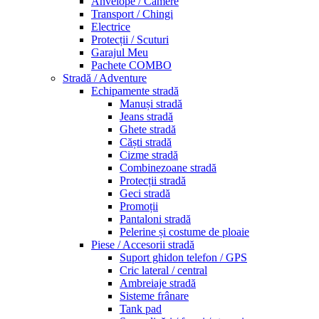
Anvelope / Camere
Transport / Chingi
Electrice
Protecții / Scuturi
Garajul Meu
Pachete COMBO
Stradă / Adventure
Echipamente stradă
Manuși stradă
Jeans stradă
Ghete stradă
Căști stradă
Cizme stradă
Combinezoane stradă
Protecții stradă
Geci stradă
Promoții
Pantaloni stradă
Pelerine și costume de ploaie
Piese / Accesorii stradă
Suport ghidon telefon / GPS
Cric lateral / central
Ambreiaje stradă
Sisteme frânare
Tank pad