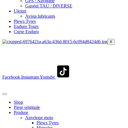
GPS / Navigatie
Garajul TAU / DIVERSE
Uleiuri
Avista lubricants
Plews Tyres
Enduro Tours
Curse Enduro
X
+40 722 329 274
contact@transylvaniaenduro.ro
Facebook
Instagram
Youtube
+40 722 329 274
contact@transylvaniaenduro.ro
Shop
Piese originale
Produse
Anvelope moto
Plews Tyres
Metzeler