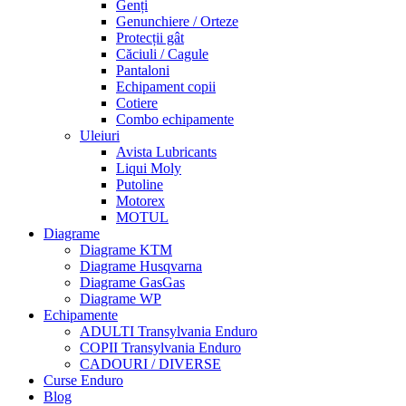
Genți
Genunchiere / Orteze
Protecții gât
Căciuli / Cagule
Pantaloni
Echipament copii
Cotiere
Combo echipamente
Uleiuri
Avista Lubricants
Liqui Moly
Putoline
Motorex
MOTUL
Diagrame
Diagrame KTM
Diagrame Husqvarna
Diagrame GasGas
Diagrame WP
Echipamente
ADULTI Transylvania Enduro
COPII Transylvania Enduro
CADOURI / DIVERSE
Curse Enduro
Blog