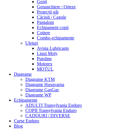
Genți
Genunchiere / Orteze
Protecții gât
Căciuli / Cagule
Pantaloni
Echipament copii
Cotiere
Combo echipamente
Uleiuri
Avista Lubricants
Liqui Moly
Putoline
Motorex
MOTUL
Diagrame
Diagrame KTM
Diagrame Husqvarna
Diagrame GasGas
Diagrame WP
Echipamente
ADULTI Transylvania Enduro
COPII Transylvania Enduro
CADOURI / DIVERSE
Curse Enduro
Blog