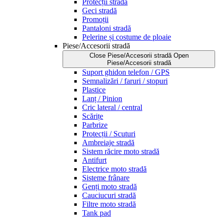
Protecții stradă
Geci stradă
Promoții
Pantaloni stradă
Pelerine și costume de ploaie
Piese/Accesorii stradă
Close Piese/Accesorii stradă
Open
Piese/Accesorii stradă
Suport ghidon telefon / GPS
Semnalizări / faruri / stopuri
Plastice
Lanț / Pinion
Cric lateral / central
Scărițe
Parbrize
Protecții / Scuturi
Ambreiaje stradă
Sistem răcire moto stradă
Antifurt
Electrice moto stradă
Sisteme frânare
Genți moto stradă
Cauciucuri stradă
Filtre moto stradă
Tank pad