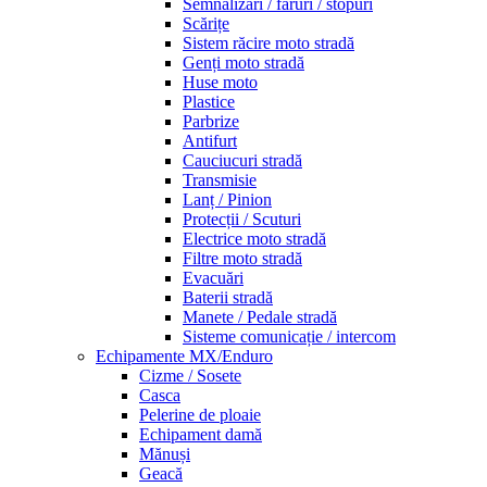
Semnalizări / faruri / stopuri
Scărițe
Sistem răcire moto stradă
Genți moto stradă
Huse moto
Plastice
Parbrize
Antifurt
Cauciucuri stradă
Transmisie
Lanț / Pinion
Protecții / Scuturi
Electrice moto stradă
Filtre moto stradă
Evacuări
Baterii stradă
Manete / Pedale stradă
Sisteme comunicație / intercom
Echipamente MX/Enduro
Cizme / Sosete
Casca
Pelerine de ploaie
Echipament damă
Mănuși
Geacă