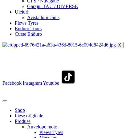
GPS / Navigatie
Garajul TAU / DIVERSE
Uleiuri
Avista lubricants
Plews Tyres
Enduro Tours
Curse Enduro
X
+40 722 329 274
contact@transylvaniaenduro.ro
Facebook
Instagram
Youtube
+40 722 329 274
contact@transylvaniaenduro.ro
Shop
Piese originale
Produse
Anvelope moto
Plews Tyres
Metzeler