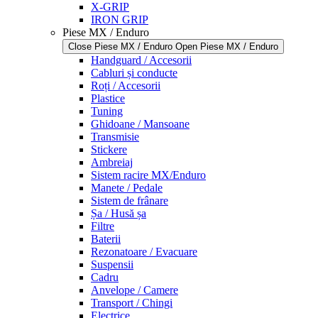
X-GRIP
IRON GRIP
Piese MX / Enduro
Close Piese MX / Enduro
Open Piese MX / Enduro
Handguard / Accesorii
Cabluri și conducte
Roți / Accesorii
Plastice
Tuning
Ghidoane / Mansoane
Transmisie
Stickere
Ambreiaj
Sistem racire MX/Enduro
Manete / Pedale
Sistem de frânare
Șa / Husă șa
Filtre
Baterii
Rezonatoare / Evacuare
Suspensii
Cadru
Anvelope / Camere
Transport / Chingi
Electrice