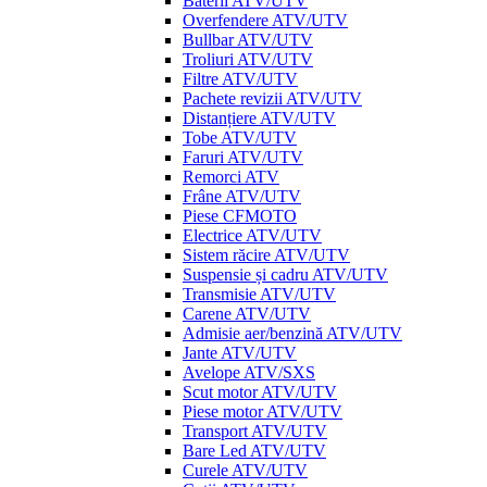
Baterii ATV/UTV
Overfendere ATV/UTV
Bullbar ATV/UTV
Troliuri ATV/UTV
Filtre ATV/UTV
Pachete revizii ATV/UTV
Distanțiere ATV/UTV
Tobe ATV/UTV
Faruri ATV/UTV
Remorci ATV
Frâne ATV/UTV
Piese CFMOTO
Electrice ATV/UTV
Sistem răcire ATV/UTV
Suspensie și cadru ATV/UTV
Transmisie ATV/UTV
Carene ATV/UTV
Admisie aer/benzină ATV/UTV
Jante ATV/UTV
Avelope ATV/SXS
Scut motor ATV/UTV
Piese motor ATV/UTV
Transport ATV/UTV
Bare Led ATV/UTV
Curele ATV/UTV