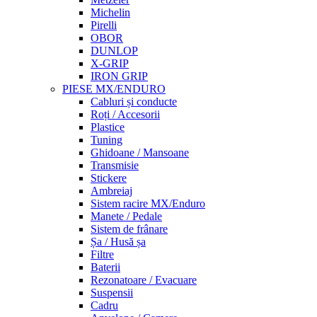
Michelin
Pirelli
OBOR
DUNLOP
X-GRIP
IRON GRIP
PIESE MX/ENDURO
Cabluri și conducte
Roți / Accesorii
Plastice
Tuning
Ghidoane / Mansoane
Transmisie
Stickere
Ambreiaj
Sistem racire MX/Enduro
Manete / Pedale
Sistem de frânare
Șa / Husă șa
Filtre
Baterii
Rezonatoare / Evacuare
Suspensii
Cadru