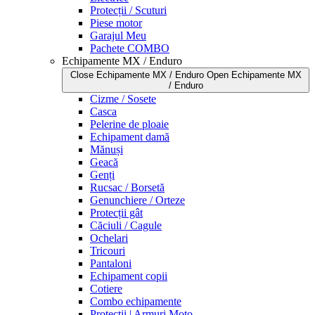
Protecții / Scuturi
Piese motor
Garajul Meu
Pachete COMBO
Echipamente MX / Enduro
Close Echipamente MX / Enduro
Open Echipamente MX
/ Enduro
Cizme / Sosete
Casca
Pelerine de ploaie
Echipament damă
Mănuși
Geacă
Genți
Rucsac / Borsetă
Genunchiere / Orteze
Protecții gât
Căciuli / Cagule
Ochelari
Tricouri
Pantaloni
Echipament copii
Cotiere
Combo echipamente
Protecții | Armuri Moto