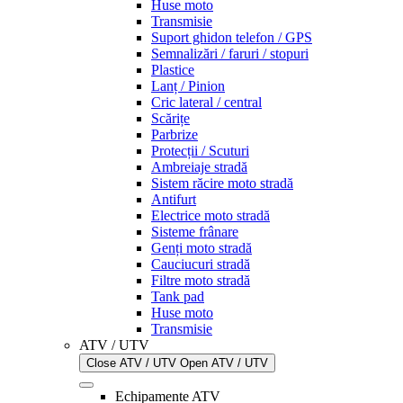
Huse moto
Transmisie
Suport ghidon telefon / GPS
Semnalizări / faruri / stopuri
Plastice
Lanț / Pinion
Cric lateral / central
Scărițe
Parbrize
Protecții / Scuturi
Ambreiaje stradă
Sistem răcire moto stradă
Antifurt
Electrice moto stradă
Sisteme frânare
Genți moto stradă
Cauciucuri stradă
Filtre moto stradă
Tank pad
Huse moto
Transmisie
ATV / UTV
Close ATV / UTV
Open ATV / UTV
Echipamente ATV