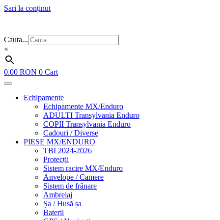
Sari la conținut
Flash Sale ⚡⚡⚡ – cele mai bune oferte de anul acesta!
Cauta...
×
0.00
RON
0
Cart
Echipamente
Echipamente MX/Enduro
ADULTI Transylvania Enduro
COPII Transylvania Enduro
Cadouri / Diverse
PIESE MX/ENDURO
TBI 2024-2026
Protecții
Sistem racire MX/Enduro
Anvelope / Camere
Sistem de frânare
Ambreiaj
Șa / Husă șa
Baterii