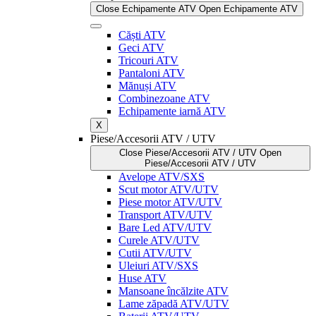
Close Echipamente ATV
Open Echipamente ATV
Căști ATV
Geci ATV
Tricouri ATV
Pantaloni ATV
Mănuși ATV
Combinezoane ATV
Echipamente iarnă ATV
X
Piese/Accesorii ATV / UTV
Close Piese/Accesorii ATV / UTV
Open
Piese/Accesorii ATV / UTV
Avelope ATV/SXS
Scut motor ATV/UTV
Piese motor ATV/UTV
Transport ATV/UTV
Bare Led ATV/UTV
Curele ATV/UTV
Cutii ATV/UTV
Uleiuri ATV/SXS
Huse ATV
Mansoane încălzite ATV
Lame zăpadă ATV/UTV