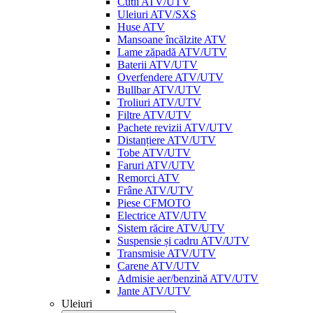
Cutii ATV/UTV
Uleiuri ATV/SXS
Huse ATV
Mansoane încălzite ATV
Lame zăpadă ATV/UTV
Baterii ATV/UTV
Overfendere ATV/UTV
Bullbar ATV/UTV
Troliuri ATV/UTV
Filtre ATV/UTV
Pachete revizii ATV/UTV
Distanțiere ATV/UTV
Tobe ATV/UTV
Faruri ATV/UTV
Remorci ATV
Frâne ATV/UTV
Piese CFMOTO
Electrice ATV/UTV
Sistem răcire ATV/UTV
Suspensie și cadru ATV/UTV
Transmisie ATV/UTV
Carene ATV/UTV
Admisie aer/benzină ATV/UTV
Jante ATV/UTV
Uleiuri