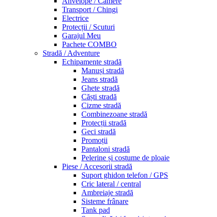
Anvelope / Camere
Transport / Chingi
Electrice
Protecții / Scuturi
Garajul Meu
Pachete COMBO
Stradă / Adventure
Echipamente stradă
Manuși stradă
Jeans stradă
Ghete stradă
Căști stradă
Cizme stradă
Combinezoane stradă
Protecții stradă
Geci stradă
Promoții
Pantaloni stradă
Pelerine și costume de ploaie
Piese / Accesorii stradă
Suport ghidon telefon / GPS
Cric lateral / central
Ambreiaje stradă
Sisteme frânare
Tank pad