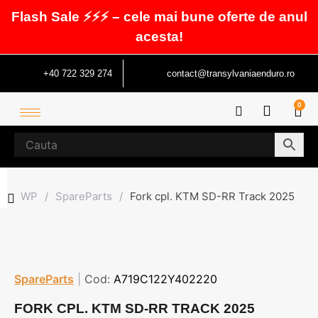
Flash Sale ⚡⚡⚡ – cele mai bune oferte de anul
acesta!
+40 722 329 274
contact@transylvaniaenduro.ro
0
WP
/
SpareParts
/
Fork cpl. KTM SD-RR Track 2025
SpareParts
|
Cod:
A719C122Y402220
FORK CPL. KTM SD-RR TRACK 2025