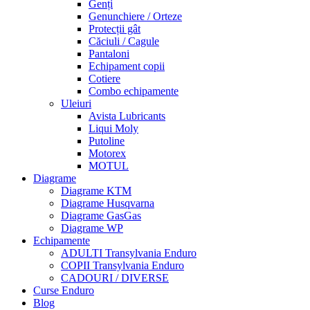
Genți
Genunchiere / Orteze
Protecții gât
Căciuli / Cagule
Pantaloni
Echipament copii
Cotiere
Combo echipamente
Uleiuri
Avista Lubricants
Liqui Moly
Putoline
Motorex
MOTUL
Diagrame
Diagrame KTM
Diagrame Husqvarna
Diagrame GasGas
Diagrame WP
Echipamente
ADULTI Transylvania Enduro
COPII Transylvania Enduro
CADOURI / DIVERSE
Curse Enduro
Blog