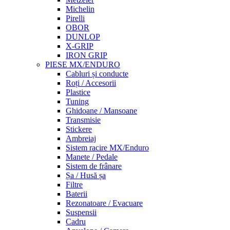
Michelin
Pirelli
OBOR
DUNLOP
X-GRIP
IRON GRIP
PIESE MX/ENDURO
Cabluri și conducte
Roți / Accesorii
Plastice
Tuning
Ghidoane / Mansoane
Transmisie
Stickere
Ambreiaj
Sistem racire MX/Enduro
Manete / Pedale
Sistem de frânare
Șa / Husă șa
Filtre
Baterii
Rezonatoare / Evacuare
Suspensii
Cadru