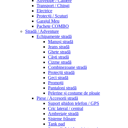
Anvelope / Camere
Transport / Chingi
Electrice
Protecții / Scuturi
Garajul Meu
Pachete COMBO
Stradă / Adventure
Echipamente stradă
Manuși stradă
Jeans stradă
Ghete stradă
Căști stradă
Cizme stradă
Combinezoane stradă
Protecții stradă
Geci stradă
Promoții
Pantaloni stradă
Pelerine și costume de ploaie
Piese / Accesorii stradă
Suport ghidon telefon / GPS
Cric lateral / central
Ambreiaje stradă
Sisteme frânare
Tank pad