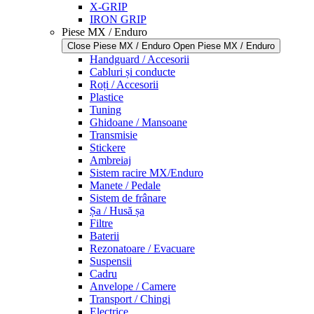
X-GRIP
IRON GRIP
Piese MX / Enduro
Close Piese MX / Enduro
Open Piese MX / Enduro
Handguard / Accesorii
Cabluri și conducte
Roți / Accesorii
Plastice
Tuning
Ghidoane / Mansoane
Transmisie
Stickere
Ambreiaj
Sistem racire MX/Enduro
Manete / Pedale
Sistem de frânare
Șa / Husă șa
Filtre
Baterii
Rezonatoare / Evacuare
Suspensii
Cadru
Anvelope / Camere
Transport / Chingi
Electrice