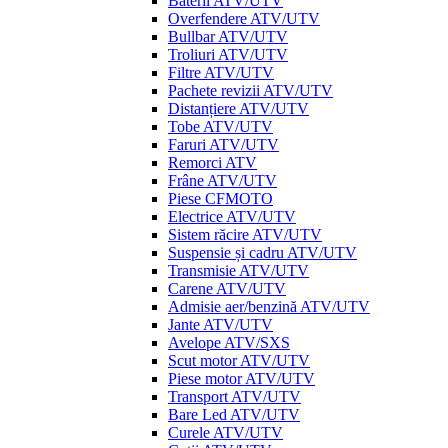
Baterii ATV/UTV
Overfendere ATV/UTV
Bullbar ATV/UTV
Troliuri ATV/UTV
Filtre ATV/UTV
Pachete revizii ATV/UTV
Distanțiere ATV/UTV
Tobe ATV/UTV
Faruri ATV/UTV
Remorci ATV
Frâne ATV/UTV
Piese CFMOTO
Electrice ATV/UTV
Sistem răcire ATV/UTV
Suspensie și cadru ATV/UTV
Transmisie ATV/UTV
Carene ATV/UTV
Admisie aer/benzină ATV/UTV
Jante ATV/UTV
Avelope ATV/SXS
Scut motor ATV/UTV
Piese motor ATV/UTV
Transport ATV/UTV
Bare Led ATV/UTV
Curele ATV/UTV