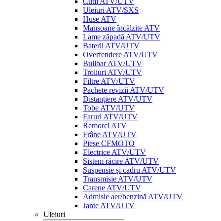
Cutii ATV/UTV
Uleiuri ATV/SXS
Huse ATV
Mansoane încălzite ATV
Lame zăpadă ATV/UTV
Baterii ATV/UTV
Overfendere ATV/UTV
Bullbar ATV/UTV
Troliuri ATV/UTV
Filtre ATV/UTV
Pachete revizii ATV/UTV
Distanțiere ATV/UTV
Tobe ATV/UTV
Faruri ATV/UTV
Remorci ATV
Frâne ATV/UTV
Piese CFMOTO
Electrice ATV/UTV
Sistem răcire ATV/UTV
Suspensie și cadru ATV/UTV
Transmisie ATV/UTV
Carene ATV/UTV
Admisie aer/benzină ATV/UTV
Jante ATV/UTV
Uleiuri