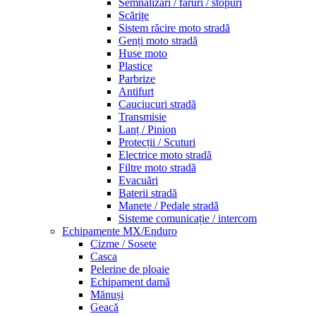
Semnalizări / faruri / stopuri
Scărițe
Sistem răcire moto stradă
Genți moto stradă
Huse moto
Plastice
Parbrize
Antifurt
Cauciucuri stradă
Transmisie
Lanț / Pinion
Protecții / Scuturi
Electrice moto stradă
Filtre moto stradă
Evacuări
Baterii stradă
Manete / Pedale stradă
Sisteme comunicație / intercom
Echipamente MX/Enduro
Cizme / Sosete
Casca
Pelerine de ploaie
Echipament damă
Mănuși
Geacă