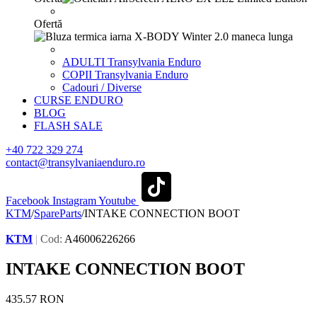
Ofertă
ADULTI Transylvania Enduro
COPII Transylvania Enduro
Cadouri / Diverse
CURSE ENDURO
BLOG
FLASH SALE
+40 722 329 274
contact@transylvaniaenduro.ro
Facebook
Instagram
Youtube
KTM
/
SpareParts
/
INTAKE CONNECTION BOOT
KTM
|
Cod:
A46006226266
INTAKE CONNECTION BOOT
435.57
RON