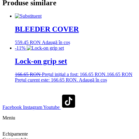
Produse similare
BLEEDER COVER
559.45
RON
Adaugă în coș
-11%
Lock-on grip set
166.65
RON
Prețul inițial a fost: 166.65 RON.
166.65
RON
Prețul curent este: 166.65 RON.
Adaugă în coș
Facebook
Instagram
Youtube
Meniu
Shop
Echipamente