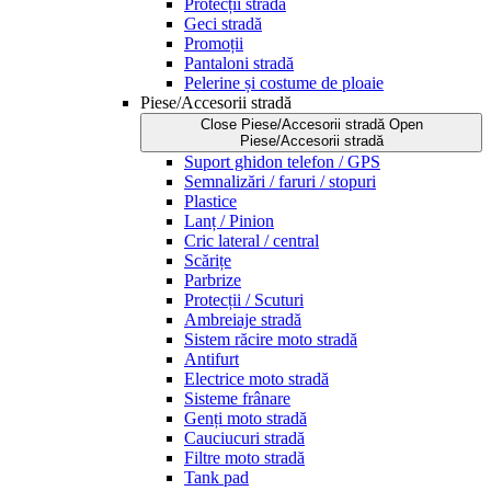
Protecții stradă
Geci stradă
Promoții
Pantaloni stradă
Pelerine și costume de ploaie
Piese/Accesorii stradă
Close Piese/Accesorii stradă
Open
Piese/Accesorii stradă
Suport ghidon telefon / GPS
Semnalizări / faruri / stopuri
Plastice
Lanț / Pinion
Cric lateral / central
Scărițe
Parbrize
Protecții / Scuturi
Ambreiaje stradă
Sistem răcire moto stradă
Antifurt
Electrice moto stradă
Sisteme frânare
Genți moto stradă
Cauciucuri stradă
Filtre moto stradă
Tank pad