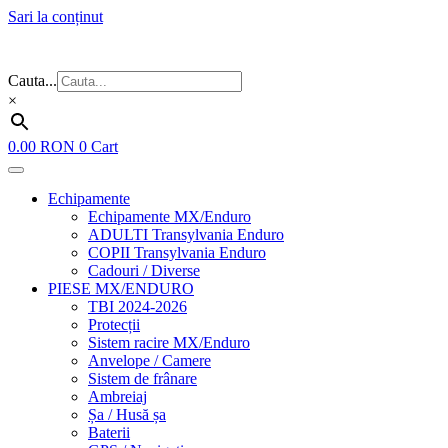
Sari la conținut
Flash Sale ⚡⚡⚡ – cele mai bune oferte de anul acesta!
Cauta...
×
0.00
RON
0
Cart
Echipamente
Echipamente MX/Enduro
ADULTI Transylvania Enduro
COPII Transylvania Enduro
Cadouri / Diverse
PIESE MX/ENDURO
TBI 2024-2026
Protecții
Sistem racire MX/Enduro
Anvelope / Camere
Sistem de frânare
Ambreiaj
Șa / Husă șa
Baterii