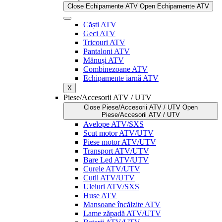
Close Echipamente ATV
Open Echipamente ATV
Căști ATV
Geci ATV
Tricouri ATV
Pantaloni ATV
Mănuși ATV
Combinezoane ATV
Echipamente iarnă ATV
X
Piese/Accesorii ATV / UTV
Close Piese/Accesorii ATV / UTV
Open
Piese/Accesorii ATV / UTV
Avelope ATV/SXS
Scut motor ATV/UTV
Piese motor ATV/UTV
Transport ATV/UTV
Bare Led ATV/UTV
Curele ATV/UTV
Cutii ATV/UTV
Uleiuri ATV/SXS
Huse ATV
Mansoane încălzite ATV
Lame zăpadă ATV/UTV