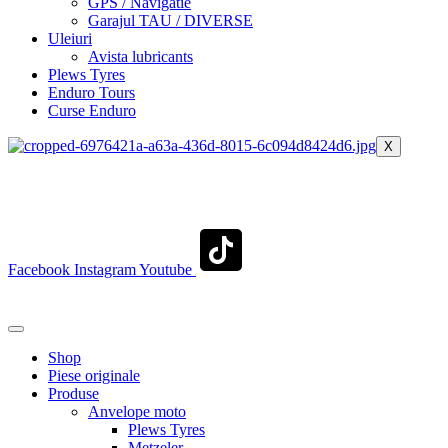
GPS / Navigatie
Garajul TAU / DIVERSE
Uleiuri
Avista lubricants
Plews Tyres
Enduro Tours
Curse Enduro
X
+40 722 329 274
contact@transylvaniaenduro.ro
Facebook
Instagram
Youtube
+40 722 329 274
contact@transylvaniaenduro.ro
Shop
Piese originale
Produse
Anvelope moto
Plews Tyres
Metzeler