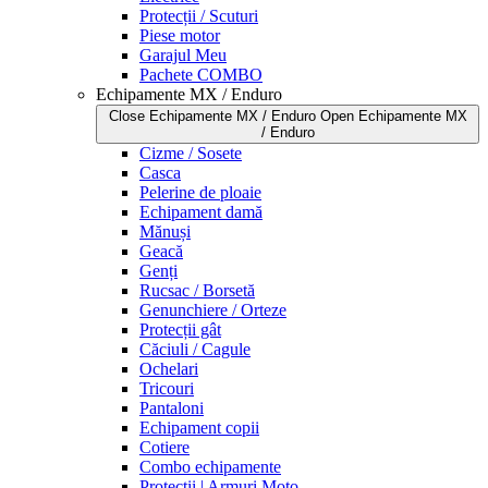
Protecții / Scuturi
Piese motor
Garajul Meu
Pachete COMBO
Echipamente MX / Enduro
Close Echipamente MX / Enduro
Open Echipamente MX
/ Enduro
Cizme / Sosete
Casca
Pelerine de ploaie
Echipament damă
Mănuși
Geacă
Genți
Rucsac / Borsetă
Genunchiere / Orteze
Protecții gât
Căciuli / Cagule
Ochelari
Tricouri
Pantaloni
Echipament copii
Cotiere
Combo echipamente
Protecții | Armuri Moto