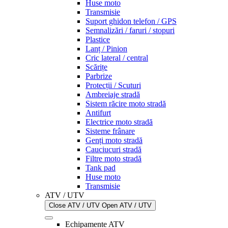
Huse moto
Transmisie
Suport ghidon telefon / GPS
Semnalizări / faruri / stopuri
Plastice
Lanț / Pinion
Cric lateral / central
Scărițe
Parbrize
Protecții / Scuturi
Ambreiaje stradă
Sistem răcire moto stradă
Antifurt
Electrice moto stradă
Sisteme frânare
Genți moto stradă
Cauciucuri stradă
Filtre moto stradă
Tank pad
Huse moto
Transmisie
ATV / UTV
Close ATV / UTV
Open ATV / UTV
Echipamente ATV