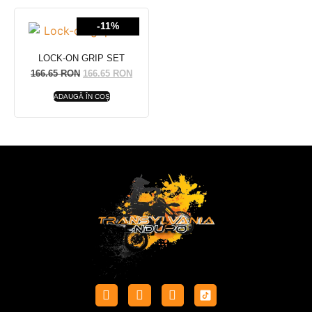
-11%
LOCK-ON GRIP SET
166.65
RON
166.65
RON
ADAUGĂ ÎN COȘ