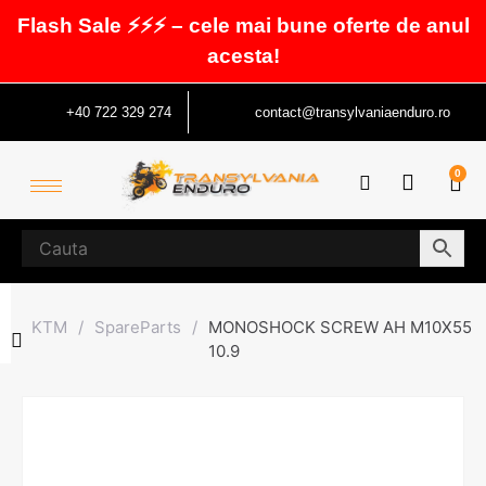
Flash Sale ⚡⚡⚡ – cele mai bune oferte de anul
acesta!
+40 722 329 274
contact@transylvaniaenduro.ro
0
KTM
/
SpareParts
/
MONOSHOCK SCREW AH M10X55
10.9