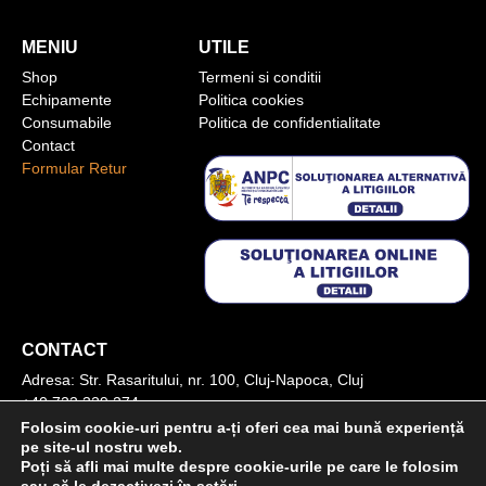
MENIU
UTILE
Shop
Termeni si conditii
Echipamente
Politica cookies
Consumabile
Politica de confidentialitate
Contact
Formular Retur
CONTACT
Adresa:
Str. Rasaritului, nr. 100, Cluj-Napoca, Cluj
+40 722 329 274
contact@transylvaniaenduro.ro
Folosim cookie-uri pentru a-ți oferi cea mai bună experiență
pe site-ul nostru web.
Poți să afli mai multe despre cookie-urile pe care le folosim