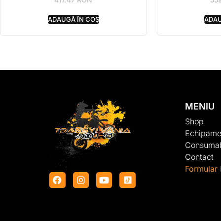
ADAUGĂ ÎN COȘ
ADAU
MENIU
Shop
Echipame
Consumab
Contact
Formular 