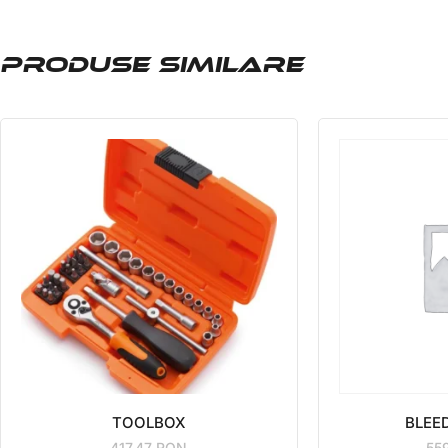
PRODUSE SIMILARE
TOOLBOX
BLEE
417.47
RON
55