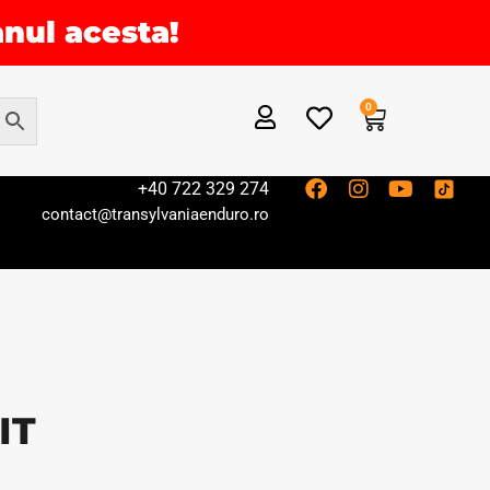
anul acesta!
0
+40 722 329 274
contact@transylvaniaenduro.ro
IT