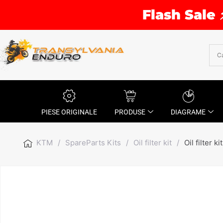
Flash Sale 
PIESE ORIGINALE
PRODUSE
DIAGRAME
KTM
/
SpareParts Kits
/
Oil filter kit
/
Oil filter kit