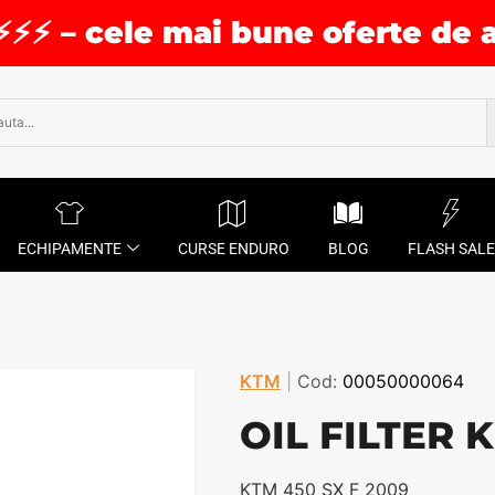
⚡⚡⚡ – cele mai bune oferte de 
ECHIPAMENTE
CURSE ENDURO
BLOG
FLASH SALE
KTM
|
Cod:
00050000064
OIL FILTER K
KTM 450 SX F 2009