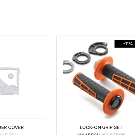
-11%
DER COVER
LOCK-ON GRIP SET
9.45
RON
166.65
RON